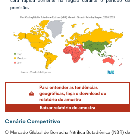
cura rápida aumente na região durante o período de
previsão.
Imagem © Mordor Intelligence. O reuso requer atribuição conforme CC BY 4.0.
Cenário Competitivo
O Mercado Global de Borracha Nitrílica Butadiênica (NBR) de