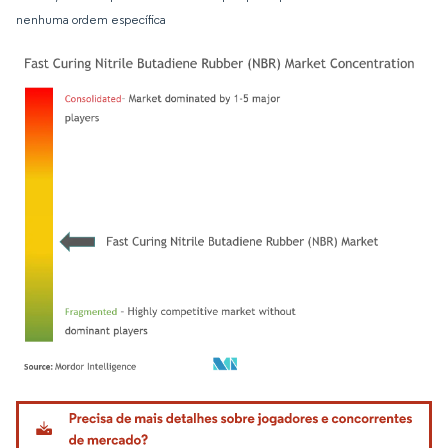
nenhuma ordem específica
Imagem © Mordor Intelligence. O reuso requer atribuição conforme CC BY 4.0.