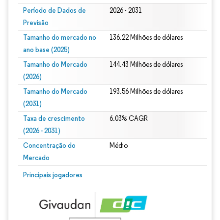
Período de Dados de
2026 - 2031
Previsão
Tamanho do mercado no
136.22 Milhões de dólares
ano base (2025)
Tamanho do Mercado
144.43 Milhões de dólares
(2026)
Tamanho do Mercado
193.56 Milhões de dólares
(2031)
Taxa de crescimento
6.03% CAGR
(2026 - 2031)
Concentração do
Médio
Mercado
Imagem © Mordor Intelligence. O reuso requer atribuição conforme CC BY 4.0.
Principais jogadores