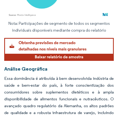
Nota: Participações de segmento de todos os segmentos
Imagem © Mordor Intelligence. O reuso requer atribuição conforme CC BY 4.0.
individuais disponíveis mediante compra do relatório
Análise Geográfica
Essa dominância é atribuída à bem desenvolvida indústria de
saúde e bem-estar do país, à forte conscientização dos
consumidores sobre suplementos dietéticos e à ampla
disponibilidade de alimentos funcionais e nutracêuticos. O
avançado quadro regulatório da Alemanha, os altos padrões
de qualidade e a robusta infraestrutura de varejo, incluindo