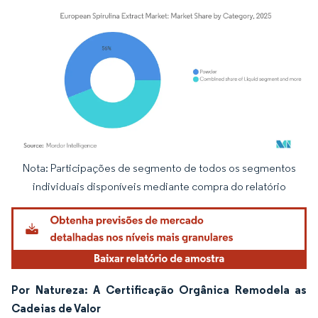
Nota: Participações de segmento de todos os segmentos
Imagem © Mordor Intelligence. O reuso requer atribuição conforme CC BY 4.0.
individuais disponíveis mediante compra do relatório
Por Natureza: A Certificação Orgânica Remodela as
Cadeias de Valor