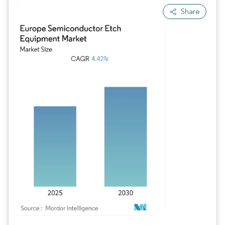
Share
Imagem © Mordor Intelligence. O reuso requer atribuição conforme CC BY 4.0.