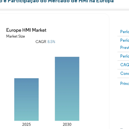
 e Participação do Mercado de HMI na Europa
Perí
Perí
Prev
Perí
CAG
Conc
Prin