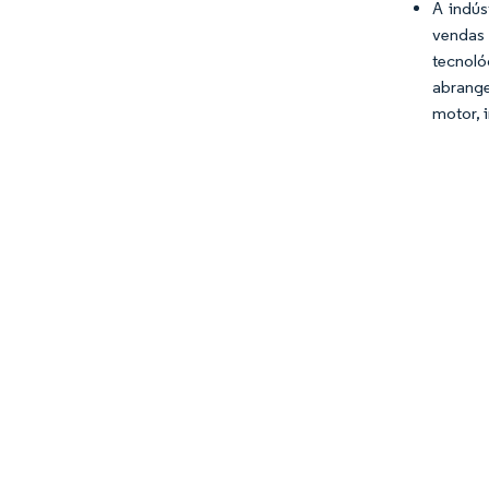
A indús
vendas 
tecnoló
abrange
motor, 