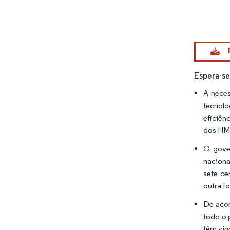
Imagem 
Espera-se
A neces
tecnol
eficiên
dos HM
O gover
naciona
sete ce
outra f
De acor
todo o 
têm vin