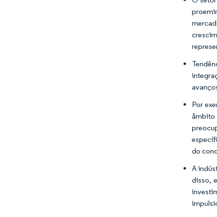
proemin
mercad
crescim
represe
Tendên
integra
avanços
Por exe
âmbito 
preocu
específ
do cond
A indús
disso, 
investi
impulsi