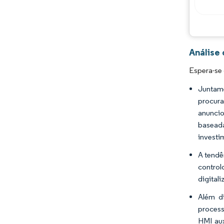
Análise
Espera-se
Juntame
procura
anuncio
baseada
investi
A tendê
control
digital
Além di
process
HMI aux