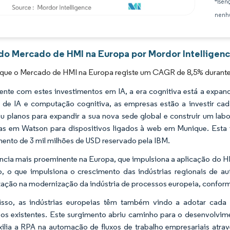
*Isen
nenhu
Imagem © Mordor Intelligence. O reuso requer atribuição conforme CC BY 4.0.
 do Mercado de HMI na Europa por Mordor Intelligen
 que o Mercado de HMI na Europa registe um CAGR de 8,5% durante 
nte com estes investimentos em IA, a era cognitiva está a expand
 de IA e computação cognitiva, as empresas estão a investir ca
u planos para expandir a sua nova sede global e construir um lab
s em Watson para dispositivos ligados à web em Munique. Esta i
mento de 3 mil milhões de USD reservado pela IBM.
ncia mais proeminente na Europa, que impulsiona a aplicação do H
o, o que impulsiona o crescimento das indústrias regionais de au
ização na modernização da indústria de processos europeia, confor
sso, as indústrias europeias têm também vindo a adotar cada 
os existentes. Este surgimento abriu caminho para o desenvolv
ilia a RPA na automação de fluxos de trabalho empresariais atra