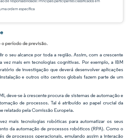
ção de responsabilidade: Principais participantes classificados em
ma ordem específica
ce
o período de previsão.
ir o seu alcance por toda a região. Assim, com a crescente
da vez mais em tecnologias cognitivas. Por exemplo, a IBM
oratório de investigação que deverá desenvolver aplicações
nstalação e outros oito centros globais fazem parte de um
MI, deve-se à crescente procura de sistemas de automação e
tomação de processos. Tal é atribuído ao papel crucial da
me relatado pela Comissão Europeia.
vez mais tecnologias robóticas para automatizar os seus
imento da automação de processos robóticos (RPA). Como o
vés de processos operacionais, emulando assim a interação