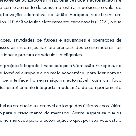
nte com o aumento do consumo, está a impulsionar o valor do
torização alternativa na União Europeia registaram um
dos 110.630 veículos eletricamente carregáveis (ECV), o que
ções, atividades de fusões e aquisições e operações de
disso, as mudanças nas preferências dos consumidores, os
sionar a procura de veículos inteligentes.
um projeto integrado financiado pela Comissão Europeia, no
automóvel europeia e do meio académico, para lidar com as
gn de interface homem-máquina automóvel, com um foco
írica estreitamente integrada, modelação do comportamento
obal na produção automóvel ao longo dos últimos anos. Além
tivo para o crescimento do mercado. Assim, espera-se que os
o no mercado para a automação, o que, por sua vez, está a