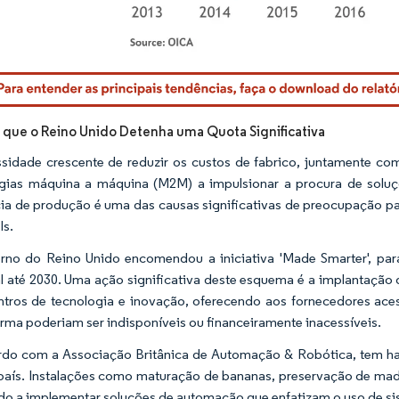
© Mordor Intelligence. O reuso requer atribuição conforme CC BY 4.0.
 que o Reino Unido Detenha uma Quota Significativa
sidade crescente de reduzir os custos de fabrico, juntamente com
ogias máquina a máquina (M2M) a impulsionar a procura de solu
cia de produção é uma das causas significativas de preocupação par
Is.
no do Reino Unido encomendou a iniciativa 'Made Smarter', para
l até 2030. Uma ação significativa deste esquema é a implantação 
ntros de tecnologia e inovação, oferecendo aos fornecedores ac
orma poderiam ser indisponíveis ou financeiramente inacessíveis.
do com a Associação Britânica de Automação & Robótica, tem h
país. Instalações como maturação de bananas, preservação de made
do a implementar soluções de automação que enfatizam o uso de sis