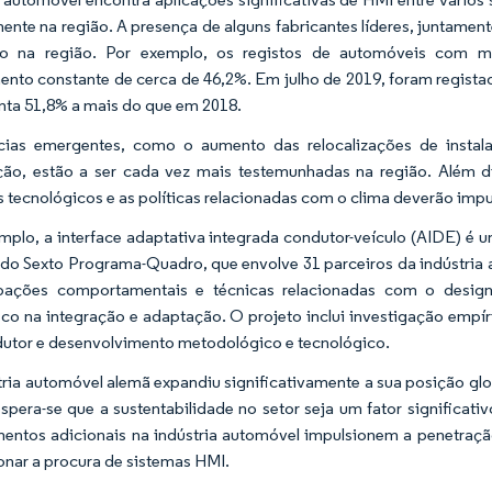
ente na região. A presença de alguns fabricantes líderes, juntame
o na região. Por exemplo, os registos de automóveis com mo
ento constante de cerca de 46,2%. Em julho de 2019, foram regista
nta 51,8% a mais do que em 2018.
cias emergentes, como o aumento das relocalizações de instala
ção, estão a ser cada vez mais testemunhadas na região. Além 
 tecnológicos e as políticas relacionadas com o clima deverão impul
mplo, a interface adaptativa integrada condutor-veículo (AIDE) é 
do Sexto Programa-Quadro, que envolve 31 parceiros da indústria 
pações comportamentais e técnicas relacionadas com o desi
ico na integração e adaptação. O projeto inclui investigação emp
utor e desenvolvimento metodológico e tecnológico.
tria automóvel alemã expandiu significativamente a sua posição gl
espera-se que a sustentabilidade no setor seja um fator significa
mentos adicionais na indústria automóvel impulsionem a penetraçã
onar a procura de sistemas HMI.