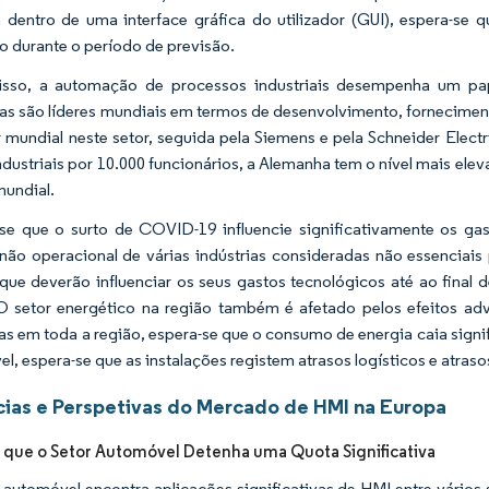
dentro de uma interface gráfica do utilizador (GUI), espera-s
 durante o período de previsão.
isso, a automação de processos industriais desempenha um pap
as são líderes mundiais em termos de desenvolvimento, forneciment
er mundial neste setor, seguida pela Siemens e pela Schneider Elec
ndustriais por 10.000 funcionários, a Alemanha tem o nível mais el
mundial.
se que o surto de COVID-19 influencie significativamente os ga
não operacional de várias indústrias consideradas não essenciai
que deverão influenciar os seus gastos tecnológicos até ao final
 O setor energético na região também é afetado pelos efeitos 
ias em toda a região, espera-se que o consumo de energia caia sign
el, espera-se que as instalações registem atrasos logísticos e atras
ias e Perspetivas do Mercado de HMI na Europa
 que o Setor Automóvel Detenha uma Quota Significativa
 automóvel encontra aplicações significativas de HMI entre vários 