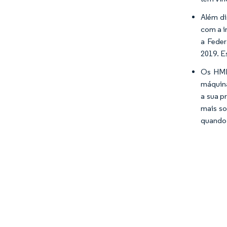
Além di
com a i
a Feder
2019. E
Os HMIs
máquina
a sua p
mais so
quando 