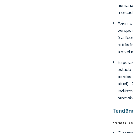
humana 
mercado
Além d
europei
é a líd
robôs i
a nível 
Espera-
estado 
perdas 
atual).
indústr
renováv
Tendênc
Espera-se
O setor