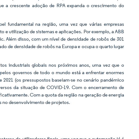
e que a crescente adoção de RPA expanda o crescimento do
el fundamental na região, uma vez que várias empresas
o e utilização de sistemas e aplicações. Por exemplo, a ABB
tric. Além disso, com um nível de densidade de robôs de 301
evado de densidade de robôs na Europa e ocupa o quarto lugar
stos industriais globais nos próximos anos, uma vez que o
s pelos governos de todo o mundo está a enfrentar enormes
 de 2021 (os pressupostos baseiam-se no cenário pandémico
adversos da situação de COVID-19. Com o encerramento de
ificativamente. Com a quota da região na geração de energia
os no desenvolvimento de projetos.
setores de utilizadores finais, uma vez que a automação já é