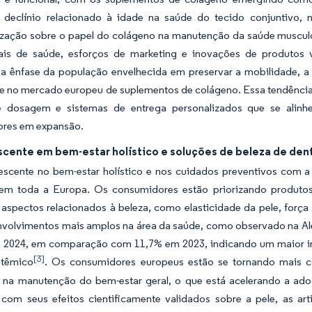
 declínio relacionado à idade na saúde do tecido conjuntivo, n
ização sobre o papel do colágeno na manutenção da saúde muscul
nais de saúde, esforços de marketing e inovações de produtos
, a ênfase da população envelhecida em preservar a mobilidade, a
te no mercado europeu de suplementos de colágeno. Essa tendência
 dosagem e sistemas de entrega personalizados que se alinh
res em expansão.
scente em bem-estar holístico e soluções de beleza de dent
escente no bem-estar holístico e nos cuidados preventivos com 
em toda a Europa. Os consumidores estão priorizando produt
aspectos relacionados à beleza, como elasticidade da pele, força
volvimentos mais amplos na área da saúde, como observado na A
 2024, em comparação com 11,7% em 2023, indicando um maior inv
[3]
stêmico
. Os consumidores europeus estão se tornando mais co
s na manutenção do bem-estar geral, o que está acelerando a ad
 com seus efeitos cientificamente validados sobre a pele, as ar