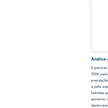
Oportunidades e perspectivas
Desenvolvimentos da indústria
Análise
Espera-se
2026 para
população 
e pela ex
bebidas p
aumento n
dentro pa