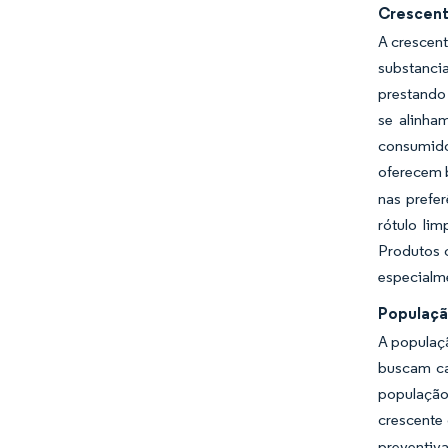
Crescent
A crescen
substanci
prestando 
se alinha
consumido
oferecem 
nas prefe
rótulo li
Produtos 
especialme
Populaçã
A populaç
buscam cad
população
crescente 
preventiv