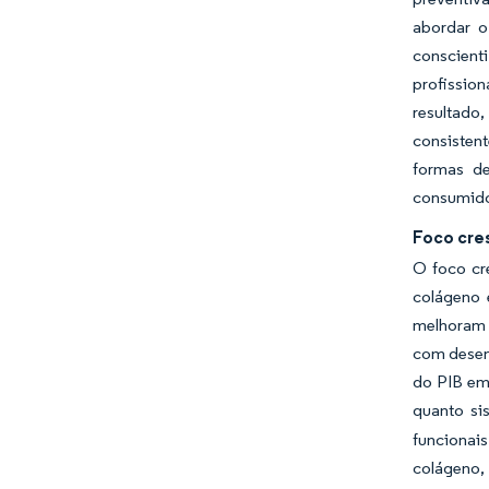
abordar o
conscient
profissio
resultado
consisten
formas de
consumido
Foco cre
O foco cr
colágeno 
melhoram 
com desen
do PIB em
quanto si
funcionai
colágeno,