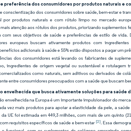
e preferência dos consumidores por produtos naturais e co
te conscientização dos consumidores sobre saúde, bem-estar e tra
al por produtos naturais e com rótulo limpo no mercado euro
mais atenção aos rótulos dos produtos, priorizando suplementos fe
m com seus objetivos de saúde e preferências de estilo de vida.
res europeus buscam ativamente produtos com ingredientes r
benefícios adicionais à saúde e 55% estão dispostos a pagar um pr
rências dos consumidores está levando os fabricantes de suple
mpo, ingredientes de origem vegetal ou sustentável e rotulagem t
comercializados como naturais, sem aditivos ou derivados de col
nte entre consumidores preocupados com a saúde que buscam benefíc
o envelhecida que busca ativamente soluções para saúde da
ão envelhecida na Europa é um importante impulsionador do mercad
a vez mais produtos para apoiar a elasticidade da pele, a saúde ó
 da UE foi estimada em 449,3 milhões, com mais de um quinto (2
[2]
com requisitos específicos de saúde e bem-estar
. Essa demograf
a e funcional, com os suplementos de colágeno emergindo como