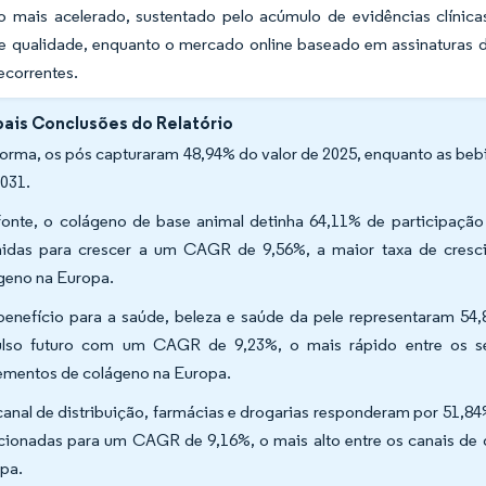
o mais acelerado, sustentado pelo acúmulo de evidências clíni
de qualidade, enquanto o mercado online baseado em assinaturas 
ecorrentes.
pais Conclusões do Relatório
forma, os pós capturaram 48,94% do valor de 2025, enquanto as beb
2031.
fonte, o colágeno de base animal detinha 64,11% de participaçã
nidas para crescer a um CAGR de 9,56%, a maior taxa de cresc
geno na Europa.
benefício para a saúde, beleza e saúde da pele representaram 54,8
lso futuro com um CAGR de 9,23%, o mais rápido entre os s
ementos de colágeno na Europa.
canal de distribuição, farmácias e drogarias responderam por 51,84
cionadas para um CAGR de 9,16%, o mais alto entre os canais de
pa.