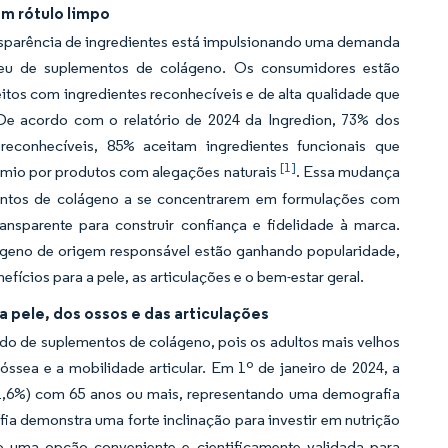
m rótulo limpo
nsparência de ingredientes está impulsionando uma demanda
peu de suplementos de colágeno. Os consumidores estão
itos com ingredientes reconhecíveis e de alta qualidade que
 De acordo com o relatório de 2024 da Ingredion, 73% dos
econhecíveis, 85% aceitam ingredientes funcionais que
[1]
êmio por produtos com alegações naturais
. Essa mudança
mentos de colágeno a se concentrarem em formulações com
ransparente para construir confiança e fidelidade à marca.
ágeno de origem responsável estão ganhando popularidade,
ios para a pele, as articulações e o bem-estar geral.
 pele, dos ossos e das articulações
o de suplementos de colágeno, pois os adultos mais velhos
ssea e a mobilidade articular. Em 1º de janeiro de 2024, a
1,6%) com 65 anos ou mais, representando uma demografia
ia demonstra uma forte inclinação para investir em nutrição
 uma opção conveniente e cientificamente validada para