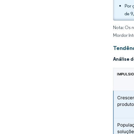
Por 
de 9
Nota: Os n
Mordor Int
Tendênc
Análise 
IMPULSI
Crescen
produto
Populaç
soluçõe