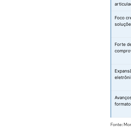
articul
Foco cr
soluçõe
Forte d
comprov
Expansã
eletrôn
Avanços
formato
Fonte: Mor