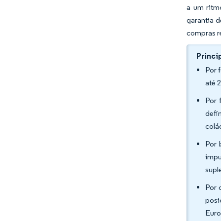
a um ritm
garantia 
compras r
Princi
Por 
até 
Por 
defi
colá
Por 
impu
supl
Por 
posi
Euro