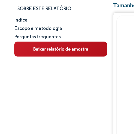
Tamanho
SOBRE ESTE RELATÓRIO
Índice
Tamanho e participação de mercado
Escopo e metodologia
Perguntas frequentes
Análise de mercado
Tendências e insights
Análise de segmentos
Análise geográfica
Panorama regulatório
Panorama competitivo
Principais jogadores