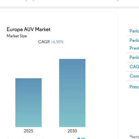
Perí
Perí
Prev
Perí
CAG
Conc
Prin
*Isen