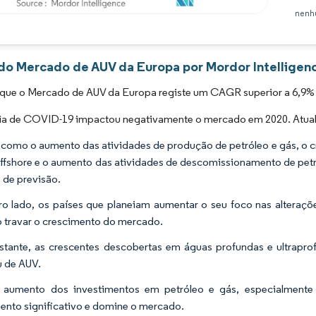
nenhu
Imagem © Mordor Intelligence. O reuso requer atribuição conforme CC BY 4.0.
 do Mercado de AUV da Europa por Mordor Intelligen
 que o Mercado de AUV da Europa registe um CAGR superior a 6,9% 
a de COVID-19 impactou negativamente o mercado em 2020. Atualm
 como o aumento das atividades de produção de petróleo e gás, o cr
offshore e o aumento das atividades de descomissionamento de pet
 de previsão.
ro lado, os países que planeiam aumentar o seu foco nas alteraçõe
 travar o crescimento do mercado.
tante, as crescentes descobertas em águas profundas e ultrapr
 de AUV.
aumento dos investimentos em petróleo e gás, especialmente 
ento significativo e domine o mercado.