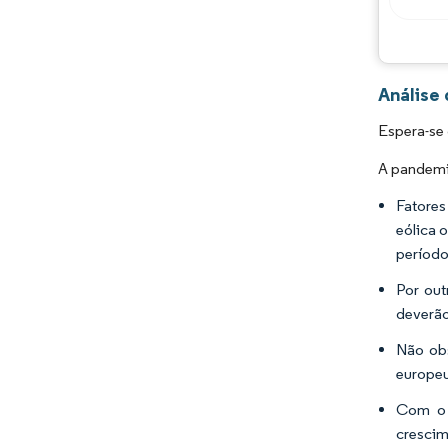
Análise
Espera-se
A pandemi
Fatores
eólica 
período
Por out
deverão
Não obs
europeu
Com o 
crescim