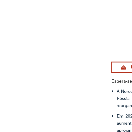
Imagem © Mo
Espera-s
A Norue
Rússia
reorgan
Em 2022
aument
aproxim