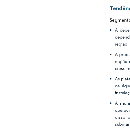
Tendênc
Segmento
A depe
depende
região.
A produ
região 
crescim
As plat
de água
instala
A moni
operaci
disso, 
submari