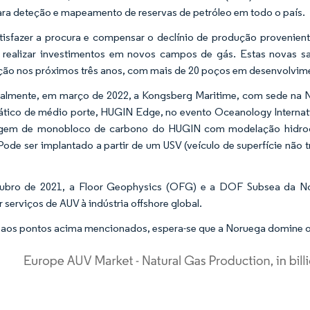
ra deteção e mapeamento de reservas de petróleo em todo o país.
tisfazer a procura e compensar o declínio de produção provenie
 realizar investimentos em novos campos de gás. Estas novas s
ção nos próximos três anos, com mais de 20 poços em desenvolvime
almente, em março de 2022, a Kongsberg Maritime, com sede na 
tico de médio porte, HUGIN Edge, no evento Oceanology Interna
gem de monobloco de carbono do HUGIN com modelação hidrodinâ
Pode ser implantado a partir de um USV (veículo de superfície não 
ubro de 2021, a Floor Geophysics (OFG) e a DOF Subsea da Nor
r serviços de AUV à indústria offshore global.
aos pontos acima mencionados, espera-se que a Noruega domine o