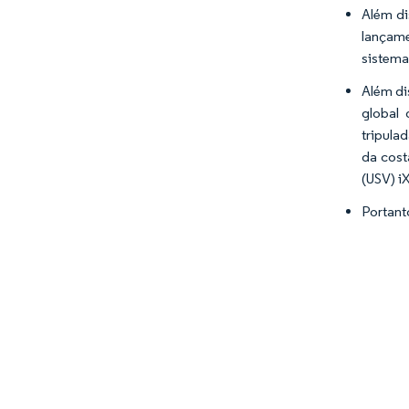
Além di
lançame
sistema
Além di
global 
tripula
da cost
(USV) i
Portant