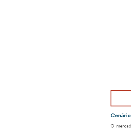
Imagem © Mo
Cenário
O mercad