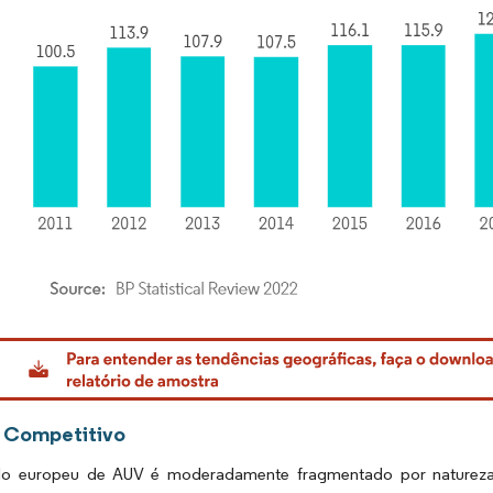
rdor Intelligence. O reuso requer atribuição conforme CC BY 4.0.
 Competitivo
o europeu de AUV é moderadamente fragmentado por natureza.