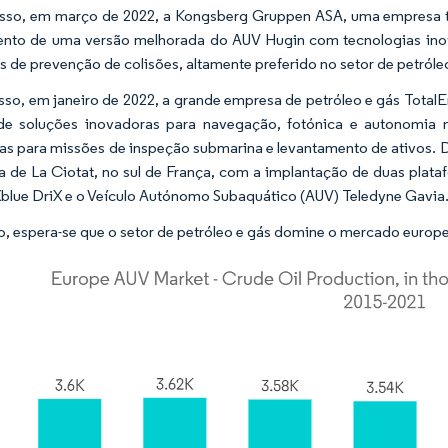
sso, em março de 2022, a Kongsberg Gruppen ASA, uma empresa t
nto de uma versão melhorada do AUV Hugin com tecnologias inova
s de prevenção de colisões, altamente preferido no setor de petról
sso, em janeiro de 2022, a grande empresa de petróleo e gás Total
de soluções inovadoras para navegação, fotónica e autonomia 
das para missões de inspeção submarina e levantamento de ativos. D
a de La Ciotat, no sul de França, com a implantação de duas plataf
Xblue DriX e o Veículo Autónomo Subaquático (AUV) Teledyne Gavia
o, espera-se que o setor de petróleo e gás domine o mercado europ