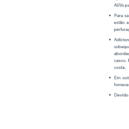
AUVs pa
Para sa
estão a
perfura
Adicion
subaquá
aborda
casco. 
costa.
Em out
fornece
Devido 