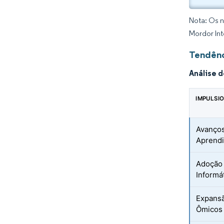
Nota: Os n
Mordor Int
Tendênc
Análise 
IMPULSI
Avanços 
Aprend
Adoção 
Informá
Expansã
Ômicos