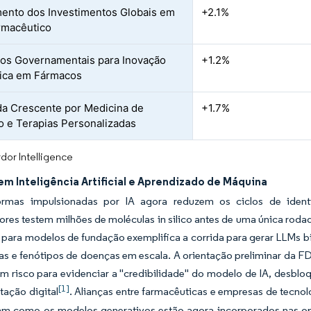
ento dos Investimentos Globais em
+2.1%
rmacêutico
vos Governamentais para Inovação
+1.2%
ica em Fármacos
 Crescente por Medicina de
+1.7%
o e Terapias Personalizadas
dor Intelligence
m Inteligência Artificial e Aprendizado de Máquina
ormas impulsionadas por IA agora reduzem os ciclos de iden
res testem milhões de moléculas in silico antes de uma única roda
 para modelos de fundação exemplifica a corrida para gerar LLMs 
as e fenótipos de doenças em escala. A orientação preliminar da FD
 risco para evidenciar a "credibilidade" do modelo de IA, desblo
[1]
ação digital
. Alianças entre farmacêuticas e empresas de tecno
m como os modelos generativos estão agora incorporados nas opera