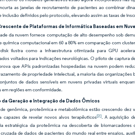
curta as janelas de recrutamento de pacientes ao combinar dina
de inclusão definidos pelo protocolo, elevando assim as taxas de ins
rescente de Plataformas de Informática Baseadas em Nuv
idade da nuvem fornece computação de alto desempenho sob deman
de química computacional em 60 a 80% em comparação com cluster
isk ilustra como a infraestrutura otimizada para GPU acele
ados voltados para indicações neurológicas. O piloto de captura de 
ova que APIs padronizadas hospedadas na nuvem podem reduzir
vazamento de propriedade intelectual, a maioria das organizações 
njuntos de dados sensíveis em nuvens privadas virtuais enquant
as em regiões em conformidade.
 da Geração e Integração de Dados Ômicos
de genômica, proteômica e metabolômica estão crescendo dez vez
[2]
la capazes de revelar novos alvos terapêuticos
. A aquisição d
ia estratégica da proteômica na descoberta de biomarcadore
 cruzada de dados de pacientes do mundo real entre ensaios, auxi