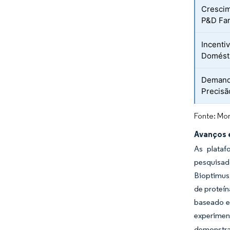
Crescim
P&D Fa
Incenti
Domést
Demanda
Precisã
Fonte: Mor
Avanços e
As plataf
pesquisado
Bioptimus
de proteín
baseado em
experiment
demonstra