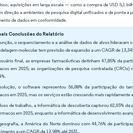
isso, aquisições em larga escala — como a compra de USD 5,1 bi
m direção a ambientes de pesquisa digital unificados e de ponta a
mento de dados em conformidade.
pais Conclusões do Relatório
função, o sequenciamento e a análise de dados de alvos lideraram 
delagem molecular tem previsão de expansão a um CAGR de 13,34%
usuário final, as empresas farmacêuticas detinham 47,85% da par
acos em 2025; as organizações de pesquisa contratada (CROs)
4%.
solução, o software representou 56,88% da participação do t
acos em 2025, mas os serviços estão crescendo mais rapidamente
fluxo de trabalho, a informática de descoberta capturou 62,05% da
ármacos em 2025, enquanto a informática de desenvolvimento ava
geografia, a América do Norte dominou com 44,76% de participa
cimento a um CAGR de 13,98% até 2031.