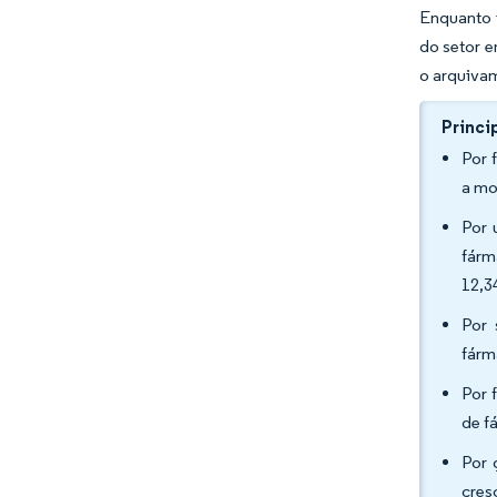
Enquanto 
do setor e
o arquiva
Princi
Por 
a mo
Por 
fárm
12,3
Por 
fárm
Por 
de f
Por 
cres