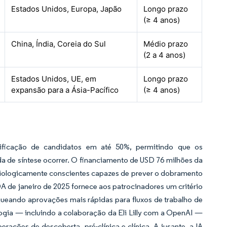
Estados Unidos, Europa, Japão
Longo prazo
(≥ 4 anos)
China, Índia, Coreia do Sul
Médio prazo
(2 a 4 anos)
Estados Unidos, UE, em
Longo prazo
expansão para a Ásia-Pacífico
(≥ 4 anos)
tificação de candidatos em até 50%, permitindo que os
da de síntese ocorrer. O financiamento de USD 76 milhões da
biologicamente conscientes capazes de prever o dobramento
A de janeiro de 2025 fornece aos patrocinadores um critério
queando aprovações mais rápidas para fluxos de trabalho de
logia — incluindo a colaboração da Eli Lilly com a OpenAI —
ções de descoberta, pré-clínica e clínica. A jusante, a IA