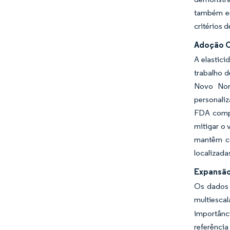
também en
critérios 
Adoção C
A elastic
trabalho 
Novo Nord
personaliz
FDA compr
mitigar o 
mantêm co
localizad
Expansão
Os dados 
multiesca
importânc
referência