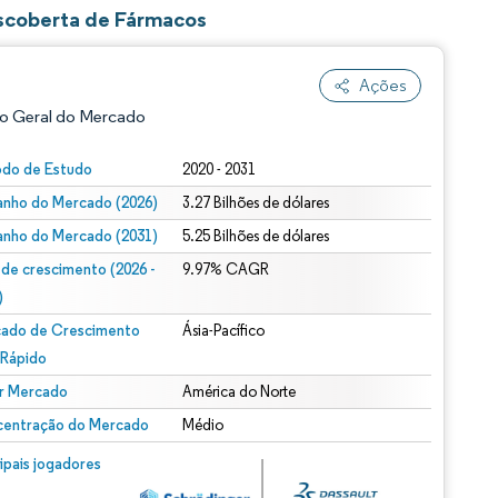
escoberta de Fármacos
Ações
o Geral do Mercado
odo de Estudo
2020 - 2031
nho do Mercado (2026)
3.27 Bilhões de dólares
nho do Mercado (2031)
5.25 Bilhões de dólares
 de crescimento (2026 -
9.97% CAGR
)
ado de Crescimento
Ásia-Pacífico
ão conforme CC BY 4.0.
 Rápido
r Mercado
América do Norte
entração do Mercado
Médio
m © Mordor Intelligence. O reuso requer atribuição conforme CC BY 4.0.
cipais jogadores