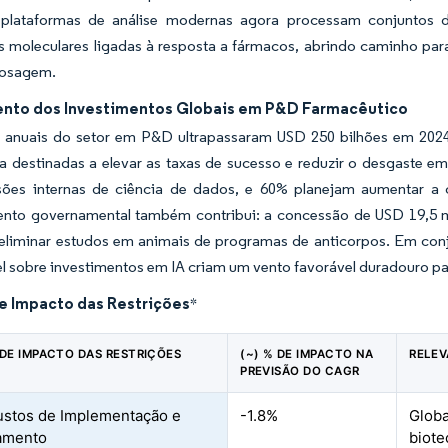
 plataformas de análise modernas agora processam conjuntos d
s moleculares ligadas à resposta a fármacos, abrindo caminho par
dosagem.
nto dos Investimentos Globais em P&D Farmacêutico
 anuais do setor em P&D ultrapassaram USD 250 bilhões em 202
ca destinadas a elevar as taxas de sucesso e reduzir o desgaste 
isões internas de ciência de dados, e 60% planejam aumentar a
ento governamental também contribui: a concessão de USD 19,5 mi
eliminar estudos em animais de programas de anticorpos. Em conju
l sobre investimentos em IA criam um vento favorável duradouro pa
de Impacto das Restrições
*
 DE IMPACTO DAS RESTRIÇÕES
(~) % DE IMPACTO NA
RELEV
PREVISÃO DO CAGR
ustos de Implementação e
-1.8%
Globa
amento
biote