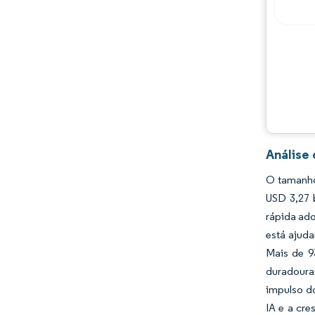
Oportunidades e perspectivas
Desenvolvimentos da indústria
Análise
O tamanho
USD 3,27 
rápida ad
está ajud
Mais de 9
duradoura
impulso d
IA e a cr