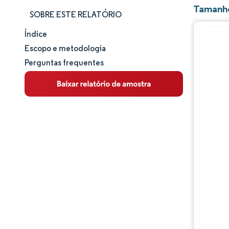
Tamanho
SOBRE ESTE RELATÓRIO
Índice
Tamanho e participação de mercado
Escopo e metodologia
Perguntas frequentes
Análise de mercado
Tendências e insights
Análise de segmentos
Análise geográfica
Panorama regulatório
Panorama competitivo
Principais jogadores