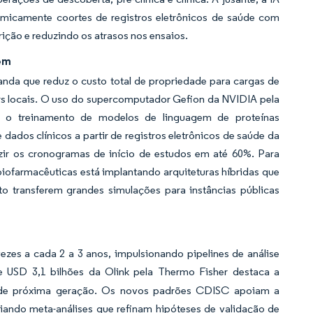
micamente coortes de registros eletrônicos de saúde com
crição e reduzindo os atrasos nos ensaios.
em
da que reduz o custo total de propriedade para cargas de
s locais. O uso do supercomputador Gefion da NVIDIA pela
ra o treinamento de modelos de linguagem de proteínas
dados clínicos a partir de registros eletrônicos de saúde da
 os cronogramas de início de estudos em até 60%. Para
biofarmacêuticas está implantando arquiteturas híbridas que
o transferem grandes simulações para instâncias públicas
es a cada 2 a 3 anos, impulsionando pipelines de análise
e USD 3,1 bilhões da Olink pela Thermo Fisher destaca a
s de próxima geração. Os novos padrões CDISC apoiam a
liando meta-análises que refinam hipóteses de validação de