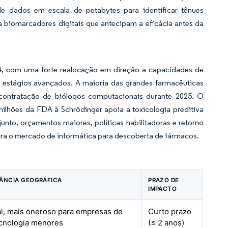
e dados em escala de petabytes para identificar tênues
a biomarcadores digitais que antecipam a eficácia antes da
4, com uma forte realocação em direção a capacidades de
em estágios avançados. A maioria das grandes farmacêuticas
 contratação de biólogos computacionais durante 2025. O
lhões da FDA à Schrödinger apoia a toxicologia preditiva
nto, orçamentos maiores, políticas habilitadoras e retorno
ra o mercado de informática para descoberta de fármacos.
ÂNCIA GEOGRÁFICA
PRAZO DE
IMPACTO
l, mais oneroso para empresas de
Curto prazo
cnologia menores
(≤ 2 anos)