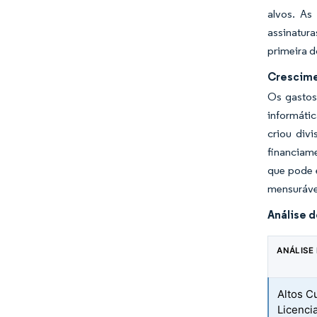
alvos. As
assinatura
primeira 
Crescime
Os gastos
informáti
criou div
financiam
que pode 
mensuráve
Análise 
ANÁLISE
Altos C
Licenci