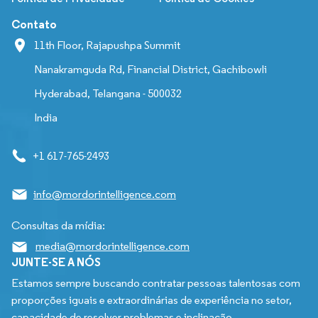
Contato
11th Floor, Rajapushpa Summit
Nanakramguda Rd, Financial District, Gachibowli
Hyderabad, Telangana - 500032
India
+1 617-765-2493
info@mordorintelligence.com
Consultas da mídia:
media@mordorintelligence.com
JUNTE-SE A NÓS
Estamos sempre buscando contratar pessoas talentosas com
proporções iguais e extraordinárias de experiência no setor,
capacidade de resolver problemas e inclinação.