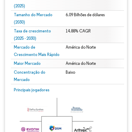
(2025)
Tamanho do Mercado
6.09 Bilhões de dólares
(2030)
Taxa de crescimento
14.88% CAGR
(2025 - 2030)
Mercado de
América do Norte
Crescimento Mais Rápido
Maior Mercado
América do Norte
Concentração do
Baixo
Mercado
Imagem © Mordor Intelligence. O reuso requer atribuição conforme CC BY 4.0.
Principais jogadores