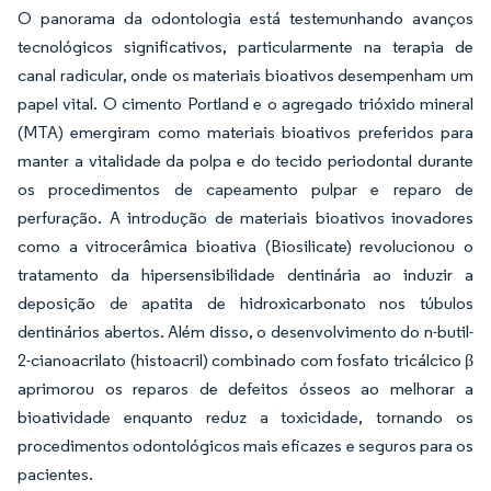
O panorama da odontologia está testemunhando avanços
tecnológicos significativos, particularmente na terapia de
canal radicular, onde os materiais bioativos desempenham um
papel vital. O cimento Portland e o agregado trióxido mineral
(MTA) emergiram como materiais bioativos preferidos para
manter a vitalidade da polpa e do tecido periodontal durante
os procedimentos de capeamento pulpar e reparo de
perfuração. A introdução de materiais bioativos inovadores
como a vitrocerâmica bioativa (Biosilicate) revolucionou o
tratamento da hipersensibilidade dentinária ao induzir a
deposição de apatita de hidroxicarbonato nos túbulos
dentinários abertos. Além disso, o desenvolvimento do n-butil-
2-cianoacrilato (histoacril) combinado com fosfato tricálcico β
aprimorou os reparos de defeitos ósseos ao melhorar a
bioatividade enquanto reduz a toxicidade, tornando os
procedimentos odontológicos mais eficazes e seguros para os
pacientes.