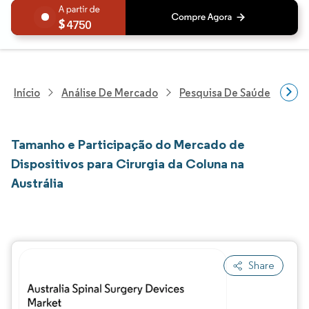
4750
Início
Análise De Mercado
Pesquisa De Saúde
Pes
Tamanho e Participação do Mercado de
Dispositivos para Cirurgia da Coluna na
Austrália
Share