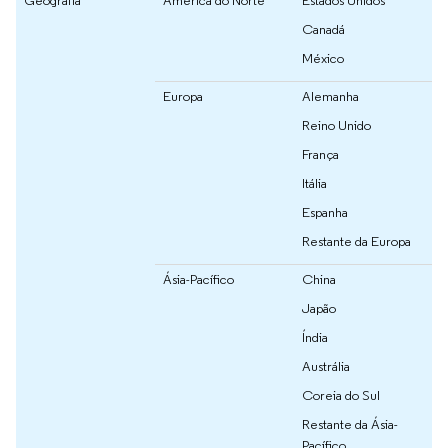
Geografia
América do Norte
Estados Unidos
Canadá
México
Europa
Alemanha
Reino Unido
França
Itália
Espanha
Restante da Europa
Ásia-Pacífico
China
Japão
Índia
Austrália
Coreia do Sul
Restante da Ásia-
Pacífico