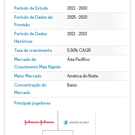
Período de Estudo
2021 - 2030
Período de Dados de
2025 - 2030
Previsão
Período de Dados
2021 - 2023
Históricos
Taxa de crescimento
5.50% CAGR
Mercado de
Ásia-Pacífico
Crescimento Mais Rápido
Maior Mercado
América do Norte
Concentração do
Baixo
Mercado
Imagem © Mordor Intelligence. O reuso requer atribuição conforme CC BY 4.0.
Principais jogadores