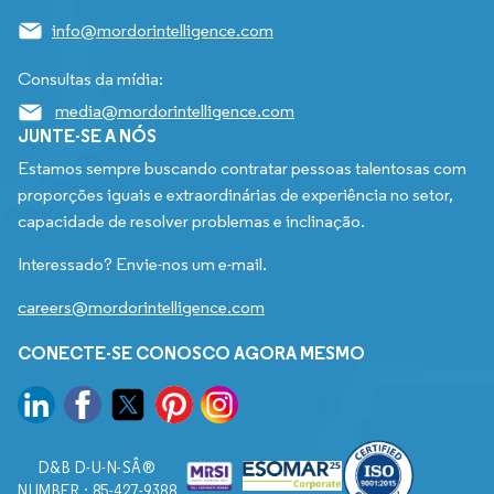
info@mordorintelligence.com
Consultas da mídia:
media@mordorintelligence.com
JUNTE-SE A NÓS
Estamos sempre buscando contratar pessoas talentosas com
proporções iguais e extraordinárias de experiência no setor,
capacidade de resolver problemas e inclinação.
Interessado? Envie-nos um e-mail.
careers@mordorintelligence.com
CONECTE-SE CONOSCO AGORA MESMO
D&B D-U-N-SÂ®
NUMBER : 85-427-9388