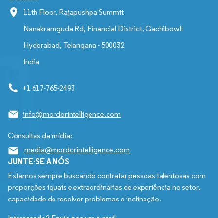
11th Floor, Rajapushpa Summit
Nanakramguda Rd, Financial District, Gachibowli
Hyderabad, Telangana - 500032
India
+1 617-765-2493
info@mordorintelligence.com
Consultas da mídia:
media@mordorintelligence.com
JUNTE-SE A NÓS
Estamos sempre buscando contratar pessoas talentosas com
proporções iguais e extraordinárias de experiência no setor,
capacidade de resolver problemas e inclinação.
Interessado? Envie-nos um e-mail.