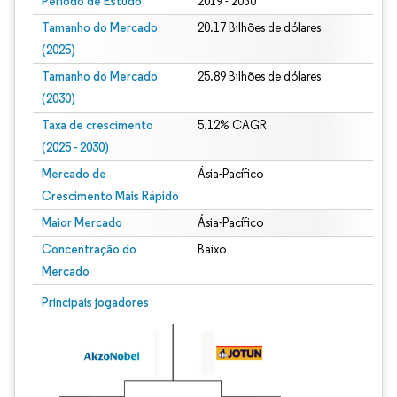
Período de Estudo
2019 - 2030
Tamanho do Mercado
20.17 Bilhões de dólares
(2025)
Tamanho do Mercado
25.89 Bilhões de dólares
(2030)
Taxa de crescimento
5.12% CAGR
(2025 - 2030)
Mercado de
Ásia-Pacífico
Crescimento Mais Rápido
Maior Mercado
Ásia-Pacífico
Concentração do
Baixo
Mercado
Imagem © Mordor Intelligence. O reuso requer atribuição conforme CC BY 4.0.
Principais jogadores