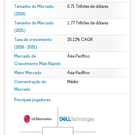
Tamanho do Mercado
0.71 Trilhões de dólares
(2026)
Tamanho do Mercado
1.77 Trilhões de dólares
(2031)
Taxa de crescimento
20.12% CAGR
(2026 - 2031)
Mercado de
Ásia-Pacífico
Crescimento Mais Rápido
Maior Mercado
Ásia-Pacífico
Concentração do
Médio
Mercado
Imagem © Mordor Intelligence. O reuso requer atribuição conforme CC BY 4.0.
Principais jogadores