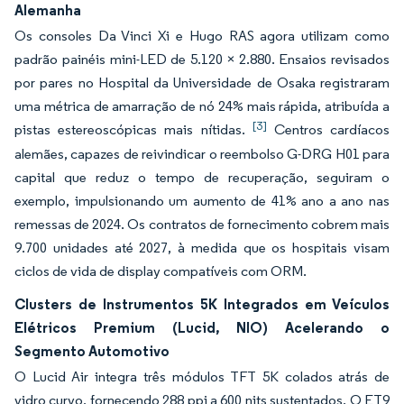
Alemanha
Os consoles Da Vinci Xi e Hugo RAS agora utilizam como
padrão painéis mini-LED de 5.120 × 2.880. Ensaios revisados
por pares no Hospital da Universidade de Osaka registraram
uma métrica de amarração de nó 24% mais rápida, atribuída a
[3]
pistas estereoscópicas mais nítidas.
Centros cardíacos
alemães, capazes de reivindicar o reembolso G-DRG H01 para
capital que reduz o tempo de recuperação, seguiram o
exemplo, impulsionando um aumento de 41% ano a ano nas
remessas de 2024. Os contratos de fornecimento cobrem mais
9.700 unidades até 2027, à medida que os hospitais visam
ciclos de vida de display compatíveis com ORM.
Clusters de Instrumentos 5K Integrados em Veículos
Elétricos Premium (Lucid, NIO) Acelerando o
Segmento Automotivo
O Lucid Air integra três módulos TFT 5K colados atrás de
vidro curvo, fornecendo 288 ppi a 600 nits sustentados. O ET9