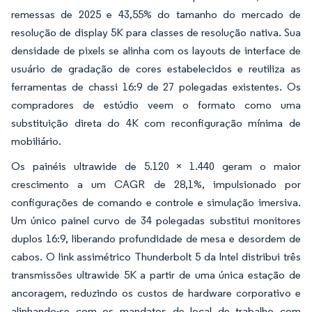
remessas de 2025 e 43,55% do tamanho do mercado de
resolução de display 5K para classes de resolução nativa. Sua
densidade de pixels se alinha com os layouts de interface de
usuário de gradação de cores estabelecidos e reutiliza as
ferramentas de chassi 16:9 de 27 polegadas existentes. Os
compradores de estúdio veem o formato como uma
substituição direta do 4K com reconfiguração mínima de
mobiliário.
Os painéis ultrawide de 5.120 × 1.440 geram o maior
crescimento a um CAGR de 28,1%, impulsionado por
configurações de comando e controle e simulação imersiva.
Um único painel curvo de 34 polegadas substitui monitores
duplos 16:9, liberando profundidade de mesa e desordem de
cabos. O link assimétrico Thunderbolt 5 da Intel distribui três
transmissões ultrawide 5K a partir de uma única estação de
ancoragem, reduzindo os custos de hardware corporativo e
alinhando-se com os mandatos de local de trabalho com