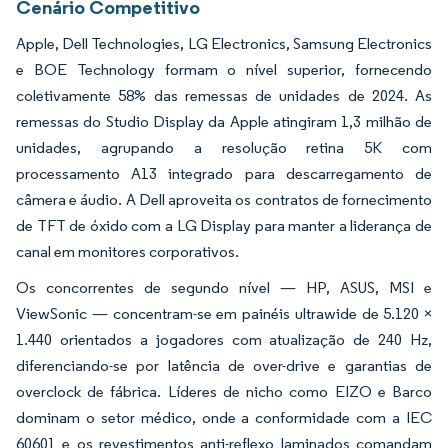
Cenário Competitivo
Apple, Dell Technologies, LG Electronics, Samsung Electronics
e BOE Technology formam o nível superior, fornecendo
coletivamente 58% das remessas de unidades de 2024. As
remessas do Studio Display da Apple atingiram 1,3 milhão de
unidades, agrupando a resolução retina 5K com
processamento A13 integrado para descarregamento de
câmera e áudio. A Dell aproveita os contratos de fornecimento
de TFT de óxido com a LG Display para manter a liderança de
canal em monitores corporativos.
Os concorrentes de segundo nível — HP, ASUS, MSI e
ViewSonic — concentram-se em painéis ultrawide de 5.120 ×
1.440 orientados a jogadores com atualização de 240 Hz,
diferenciando-se por latência de over-drive e garantias de
overclock de fábrica. Líderes de nicho como EIZO e Barco
dominam o setor médico, onde a conformidade com a IEC
60601 e os revestimentos anti-reflexo laminados comandam