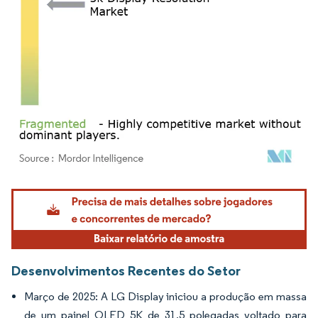
Imagem © Mordor Intelligence. O reuso requer atribuição conforme CC BY 4.0.
Desenvolvimentos Recentes do Setor
Março de 2025: A LG Display iniciou a produção em massa
de um painel OLED 5K de 31,5 polegadas voltado para