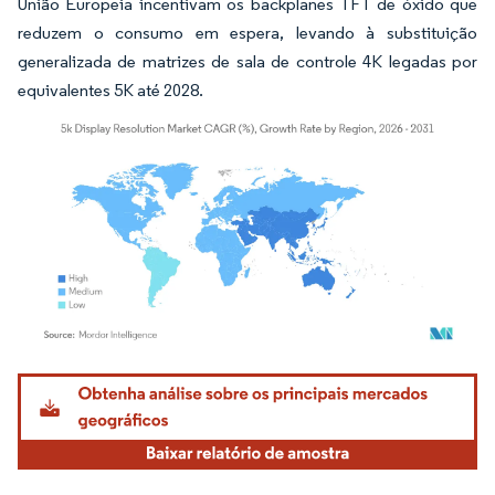
União Europeia incentivam os backplanes TFT de óxido que
reduzem o consumo em espera, levando à substituição
generalizada de matrizes de sala de controle 4K legadas por
equivalentes 5K até 2028.
Imagem © Mordor Intelligence. O reuso requer atribuição conforme CC BY 4.0.