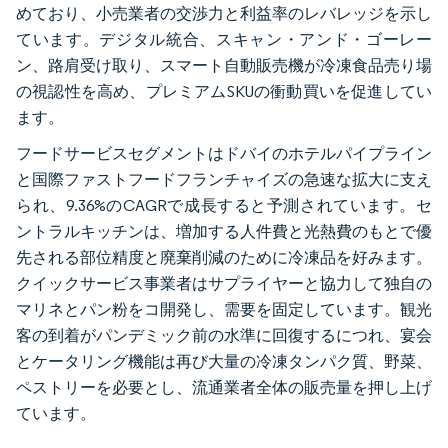
めており、小売業者の交渉力と利益率のレバレッジを示し
ています。デジタル統合、スキャン・アンド・ゴーレー
ン、路肩受け取り、スマート自動販売機が冷凍食品売り場
の視認性を高め、プレミアムSKUの衝動買いを促進してい
ます。
フードサービスセグメントはドバイのホテルパイプライン
と国際ファストフードフランチャイズの急速な拡大に支え
られ、9.36%のCAGRで成長すると予測されています。セ
ントラルキッチンは、増加する人件費と光熱費のもとで優
先される部位精度と廃棄削減のために冷凍品を好みます。
クイックサービス事業者はサプライヤーと協力して独自の
マリネとパン粉をコ開発し、需要を固定しています。観光
客の到着がパンデミック前の水準に回復するにつれ、宴会
とケータリング機能は再び大量の冷凍タンパク質、野菜、
ペストリーを必要とし、流通業者全体の販売量を押し上げ
ています。