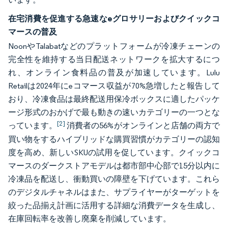
在宅消費を促進する急速なeグロサリーおよびクイックコ
マースの普及
NoonやTalabatなどのプラットフォームが冷凍チェーンの
完全性を維持する当日配送ネットワークを拡大するにつ
れ、オンライン食料品の普及が加速しています。Lulu
Retailは2024年にeコマース収益が70%急増したと報告して
おり、冷凍食品は最終配送用保冷ボックスに適したパッケ
ージ形式のおかげで最も動きの速いカテゴリーの一つとな
[2]
っています。
消費者の56%がオンラインと店舗の両方で
買い物をするハイブリッドな購買習慣がカテゴリーの認知
度を高め、新しいSKUの試用を促しています。クイックコ
マースのダークストアモデルは都市部中心部で15分以内に
冷凍品を配送し、衝動買いの障壁を下げています。これら
のデジタルチャネルはまた、サプライヤーがターゲットを
絞った品揃え計画に活用する詳細な消費データを生成し、
在庫回転率を改善し廃棄を削減しています。