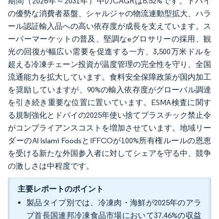
期間（2026年～2031年）中のCAGRは6.52%です。ドバイ
の優勢な消費者基盤、シャルジャの物流連動型拡大、ハラ
ール認証輸入品への高い依存度が成長を支えています。ス
ーパーマーケットの普及、堅調なeグロサリーの採用、観
光の回復が幅広い需要を促進する一方、3,500万米ドルを
超える冷凍チェーン投資が温度管理の完全性を守り、全国
流通能力を拡大しています。食料安全保障政策が国内加工
を奨励していますが、90%の輸入依存度がグローバル調達
を引き続き重要な位置に置いています。ESMA検査に関す
る規制強化とドバイの2025年使い捨てプラスチック禁止令
がコンプライアンスコストを増加させています。地域リー
ダーのAl Islami FoodsとIFFCOが100%所有権ルールの恩恵
を受ける新たな外国参入者に対してシェアを守る中、競争
の激しさは中程度です。
主要レポートのポイント
製品タイプ別では、冷凍肉・海鮮が2025年のアラ
ブ首長国連邦冷凍食品市場において37.46%の収益