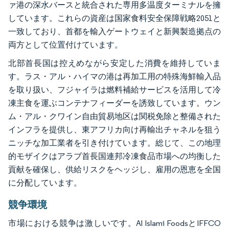
ァ港の深水バースと統合された専用多温度ターミナルを擁
しています。これらの資産は国家食料安全保障戦略2051と
一致しており、首都を輸入ゲートウェイと新興製造拠点の
両方として位置付けています。
北部首長国は控えめながら安定した消費を維持していま
す。ラス・アル・ハイマの港は再加工用の特殊海鮮輸入品
を取り扱い、フジャイラは燃料補給サービスを活用して冷
凍主食を運ぶコンテナフィーダーを誘致しています。ウン
ム・アル・クワイン自由貿易地区は関税免除と整備された
インフラを提供し、東アフリカ向け再輸出チャネルを狙う
ニッチな加工業者を引き付けています。総じて、この地理
的モザイクはアラブ首長国連邦冷凍食品市場への均衡した
貢献を確保し、供給リスクをヘッジし、雇用の恩恵を全国
に分配しています。
競争環境
市場における競争は激しいです。Al Islami FoodsとIFFCO