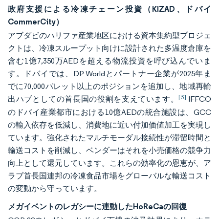
政府支援による冷凍チェーン投資（KIZAD、ドバイ
CommerCity）
アブダビのハリファ産業地区における資本集約型プロジェ
クトは、冷凍スループット向けに設計された多温度倉庫を
含む1億7,350万AEDを超える物流投資を呼び込んでいま
す。ドバイでは、DP Worldとパートナー企業が2025年ま
でに70,000パレット以上のポジションを追加し、地域再輸
[3]
出ハブとしての首長国の役割を支えています。
IFFCO
のドバイ産業都市における10億AEDの統合施設は、GCC
の輸入依存を低減し、消費地に近い付加価値加工を実現し
ています。強化されたマルチモーダル接続性が滞留時間と
輸送コストを削減し、ベンダーはそれを小売価格の競争力
向上として還元しています。これらの効率化の恩恵が、ア
ラブ首長国連邦の冷凍食品市場をグローバルな輸送コスト
の変動から守っています。
メガイベントのレガシーに連動したHoReCaの回復