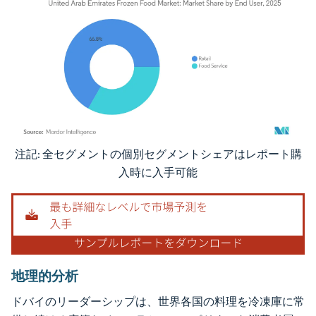
注記: 全セグメントの個別セグメントシェアはレポート購
画像 © Mordor Intelligence。再利用にはCC BY 4.0の表示が必要です。
入時に入手可能
地理的分析
ドバイのリーダーシップは、世界各国の料理を冷凍庫に常