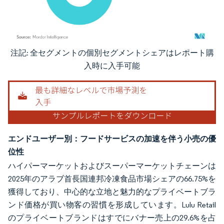
注記: 全セグメントの個別セグメントシェアはレポート購
画像 © Mordor Intelligence。再利用にはCC BY 4.0の表示が必要です。
入時に入手可能
エンドユーザー別：フードサービスの加速を伴う小売の優
位性
ハイパーマーケットおよびスーパーマーケットチェーンは
2025年のアラブ首長国連邦冷凍食品市場シェアの66.75%を
獲得しており、中心的な立地と魅力的なプライベートブラ
ンド価格が買い物客の習慣を形成しています。Lulu Retail
のプライベートブランドはすでにバナー売上の29.6%を占