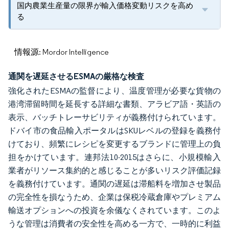
国内農業生産量の限界が輸入価格変動リスクを高め
る
情報源: Mordor Intelligence
通関を遅延させるESMAの厳格な検査
強化されたESMAの監督により、温度管理が必要な貨物の
港湾滞留時間を延長する詳細な書類、アラビア語・英語の
表示、バッチトレーサビリティが義務付けられています。
ドバイ市の食品輸入ポータルはSKUレベルの登録を義務付
けており、頻繁にレシピを変更するブランドに管理上の負
担をかけています。連邦法10-2015はさらに、小規模輸入
業者がリソース集約的と感じることが多いリスク評価記録
を義務付けています。通関の遅延は滞船料を増加させ製品
の完全性を損なうため、企業は保税冷蔵倉庫やプレミアム
輸送オプションへの投資を余儀なくされています。このよ
うな管理は消費者の安全性を高める一方で、一時的に利益