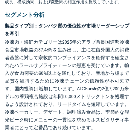
成長、構成効果、および変数間の相互作用を反映しています。
セグメント分析
製品タイプ別：タンパク質の優位性が市場リーダーシップ
を牽引
冷凍肉・海鮮カテゴリーは2025年のアラブ首長国連邦冷凍
食品市場収益の37.46%を生み出し、主に在留外国人の消費
者基盤に対して宗教的コンプライアンスを確保する確立さ
れたハラールサプライチェーンの恩恵を受けています。輸
入が食肉需要の80%以上を満たしており、産地から棚まで
品質を維持するために冷凍チェーンの信頼性が不可欠で
す。国内投資は増加しています。Al Ghurairの2億7,200万米
ドルの養鶏複合施設は年間10,000メトリックトンを処理す
るよう設計されており、リードタイムを短縮しています。
冷凍ベーカリー、デザート、調理済み食品は、季節的な観
光ピーク時にメニューの一貫性を求めるホスピタリティ事
業者にとって定番品であり続けています。