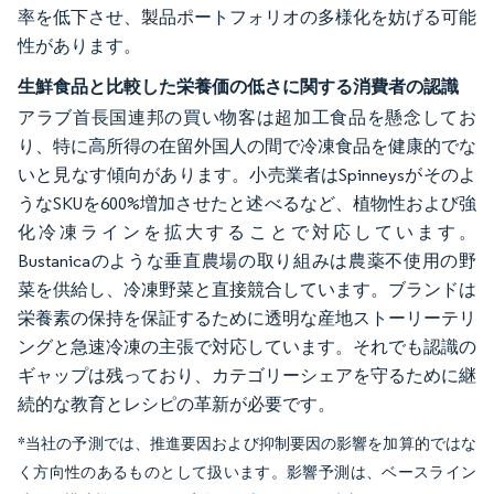
率を低下させ、製品ポートフォリオの多様化を妨げる可能
性があります。
生鮮食品と比較した栄養価の低さに関する消費者の認識
アラブ首長国連邦の買い物客は超加工食品を懸念してお
り、特に高所得の在留外国人の間で冷凍食品を健康的でな
いと見なす傾向があります。小売業者はSpinneysがそのよ
うなSKUを600%増加させたと述べるなど、植物性および強
化冷凍ラインを拡大することで対応しています。
Bustanicaのような垂直農場の取り組みは農薬不使用の野
菜を供給し、冷凍野菜と直接競合しています。ブランドは
栄養素の保持を保証するために透明な産地ストーリーテリ
ングと急速冷凍の主張で対応しています。それでも認識の
ギャップは残っており、カテゴリーシェアを守るために継
続的な教育とレシピの革新が必要です。
*当社の予測では、推進要因および抑制要因の影響を加算的ではな
く方向性のあるものとして扱います。影響予測は、ベースライン