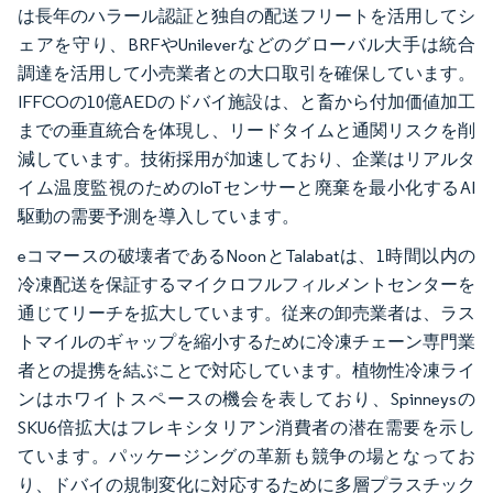
は長年のハラール認証と独自の配送フリートを活用してシ
ェアを守り、BRFやUnileverなどのグローバル大手は統合
調達を活用して小売業者との大口取引を確保しています。
IFFCOの10億AEDのドバイ施設は、と畜から付加価値加工
までの垂直統合を体現し、リードタイムと通関リスクを削
減しています。技術採用が加速しており、企業はリアルタ
イム温度監視のためのIoTセンサーと廃棄を最小化するAI
駆動の需要予測を導入しています。
eコマースの破壊者であるNoonとTalabatは、1時間以内の
冷凍配送を保証するマイクロフルフィルメントセンターを
通じてリーチを拡大しています。従来の卸売業者は、ラス
トマイルのギャップを縮小するために冷凍チェーン専門業
者との提携を結ぶことで対応しています。植物性冷凍ライ
ンはホワイトスペースの機会を表しており、Spinneysの
SKU6倍拡大はフレキシタリアン消費者の潜在需要を示し
ています。パッケージングの革新も競争の場となってお
り、ドバイの規制変化に対応するために多層プラスチック