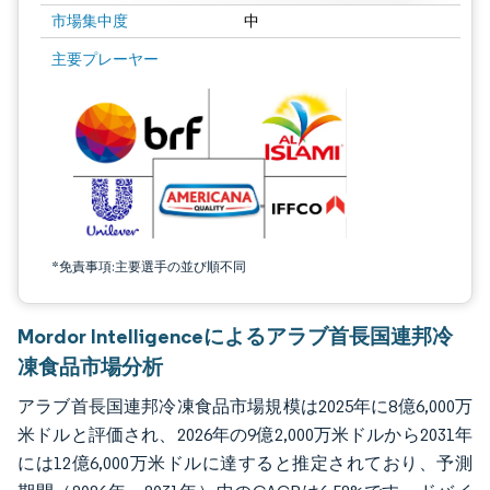
市場集中度
中
画像 © Mordor Intelligence。再利用にはCC BY 4.0の表示が必要です。
主要プレーヤー
*免責事項:主要選手の並び順不同
Mordor Intelligenceによるアラブ首長国連邦冷
凍食品市場分析
アラブ首長国連邦冷凍食品市場規模は2025年に8億6,000万
米ドルと評価され、2026年の9億2,000万米ドルから2031年
には12億6,000万米ドルに達すると推定されており、予測