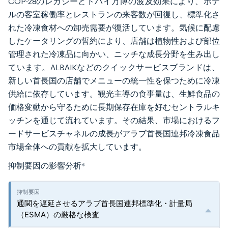
COP-28のレガシーとドバイ万博の波及効果により、ホテ
ルの客室稼働率とレストランの来客数が回復し、標準化さ
れた冷凍食材への卸売需要が復活しています。気候に配慮
したケータリングの誓約により、店舗は植物性および部位
管理された冷凍品に向かい、ニッチな成長分野を生み出し
ています。ALBAIKなどのクイックサービスブランドは、
新しい首長国の店舗でメニューの統一性を保つために冷凍
供給に依存しています。観光主導の食事量は、生鮮食品の
価格変動から守るために長期保存在庫を好むセントラルキ
ッチンを通じて流れています。その結果、市場におけるフ
ードサービスチャネルの成長がアラブ首長国連邦冷凍食品
市場全体への貢献を拡大しています。
抑制要因の影響分析
*
通関を遅延させるアラブ首長国連邦標準化・計量局
（ESMA）の厳格な検査