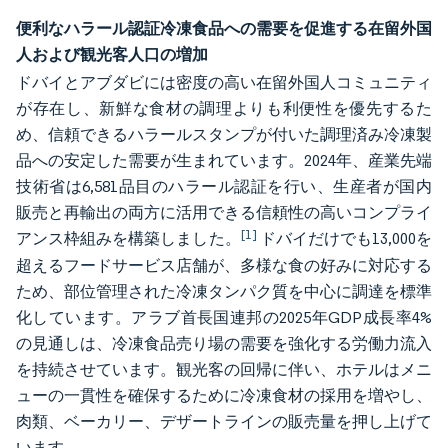
便利なハラール認証冷凍食品への需要を促進する在留外国
人および観光客人口の増加
ドバイとアブダビには密度の高い在留外国人コミュニティ
が存在し、新鮮な食材の調理よりも利便性を優先するた
め、信頼できるハラールスタンプが付いた調理済み冷凍製
品への安定した需要が生まれています。2024年、産業先端
技術省は6,581品目のハラール認証を行い、生産者が国内
販売と再輸出の両方に活用できる信頼性の高いコンプライ
[1]
アンス枠組みを構築しました。
ドバイだけでも13,000を
超えるフードサービス店舗が、多様な食の好みに対応する
ため、部位管理された冷凍タンパク質を中心に調達を標準
化しています。アラブ首長国連邦の2025年GDP成長率4%
の見通しは、冷凍食品売り場の需要を強化する労働力流入
を持続させています。観光客の回帰に伴い、ホテルはメニ
ューの一貫性を確保するために冷凍食材の採用を増やし、
肉類、ベーカリー、デザートラインの販売量を押し上げて
います。