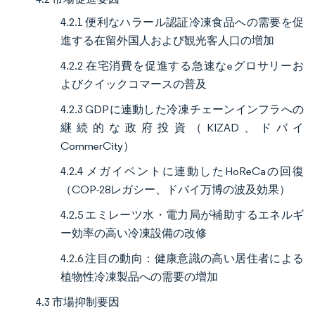
4.2.1 便利なハラール認証冷凍食品への需要を促
進する在留外国人および観光客人口の増加
4.2.2 在宅消費を促進する急速なeグロサリーお
よびクイックコマースの普及
4.2.3 GDPに連動した冷凍チェーンインフラへの
継続的な政府投資（KIZAD、ドバイ
CommerCity）
4.2.4 メガイベントに連動したHoReCaの回復
（COP-28レガシー、ドバイ万博の波及効果）
4.2.5 エミレーツ水・電力局が補助するエネルギ
ー効率の高い冷凍設備の改修
4.2.6 注目の動向：健康意識の高い居住者による
植物性冷凍製品への需要の増加
4.3 市場抑制要因