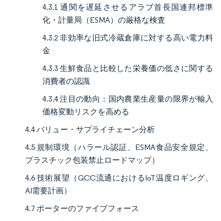
4.3.1 通関を遅延させるアラブ首長国連邦標準
化・計量局（ESMA）の厳格な検査
4.3.2 非効率な旧式冷蔵倉庫に対する高い電力料
金
4.3.3 生鮮食品と比較した栄養価の低さに関する
消費者の認識
4.3.4 注目の動向：国内農業生産量の限界が輸入
価格変動リスクを高める
4.4 バリュー・サプライチェーン分析
4.5 規制環境（ハラール認証、ESMA食品安全規定、
プラスチック包装禁止ロードマップ）
4.6 技術展望（GCC流通におけるIoT温度ロギング、
AI需要計画）
4.7 ポーターのファイブフォース