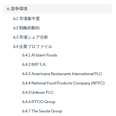
6. 競争環境
6.1 市場集中度
6.2 戦略的動向
6.3 市場シェア分析
6.4 企業プロファイル
6.4.1 Al Islami Foods
6.4.2 BRF S.A.
6.4.3 Americana Restaurants International PLC
6.4.4 National Food Products Company (NFPC)
6.4.5 Unilever PLC
6.4.6 IFFCO Group
6.4.7 The Savola Group