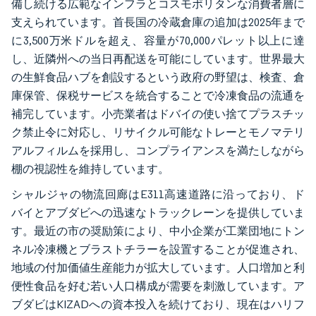
備し続ける広範なインフラとコスモポリタンな消費者層に
支えられています。首長国の冷蔵倉庫の追加は2025年まで
に3,500万米ドルを超え、容量が70,000パレット以上に達
し、近隣州への当日再配送を可能にしています。世界最大
の生鮮食品ハブを創設するという政府の野望は、検査、倉
庫保管、保税サービスを統合することで冷凍食品の流通を
補完しています。小売業者はドバイの使い捨てプラスチッ
ク禁止令に対応し、リサイクル可能なトレーとモノマテリ
アルフィルムを採用し、コンプライアンスを満たしながら
棚の視認性を維持しています。
シャルジャの物流回廊はE311高速道路に沿っており、ド
バイとアブダビへの迅速なトラックレーンを提供していま
す。最近の市の奨励策により、中小企業が工業団地にトン
ネル冷凍機とブラストチラーを設置することが促進され、
地域の付加価値生産能力が拡大しています。人口増加と利
便性食品を好む若い人口構成が需要を刺激しています。ア
ブダビはKIZADへの資本投入を続けており、現在はハリフ