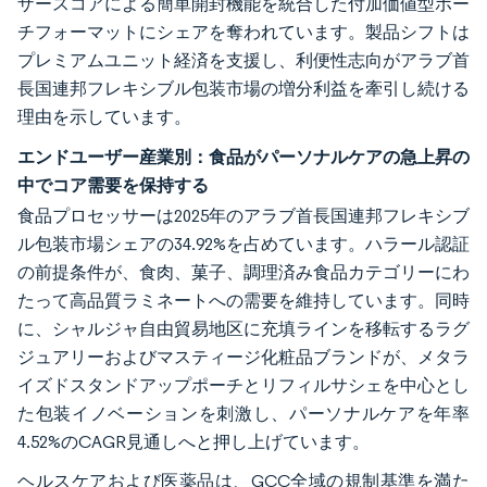
ザースコアによる簡単開封機能を統合した付加価値型ポー
チフォーマットにシェアを奪われています。製品シフトは
プレミアムユニット経済を支援し、利便性志向がアラブ首
長国連邦フレキシブル包装市場の増分利益を牽引し続ける
理由を示しています。
エンドユーザー産業別：食品がパーソナルケアの急上昇の
中でコア需要を保持する
食品プロセッサーは2025年のアラブ首長国連邦フレキシブ
ル包装市場シェアの34.92%を占めています。ハラール認証
の前提条件が、食肉、菓子、調理済み食品カテゴリーにわ
たって高品質ラミネートへの需要を維持しています。同時
に、シャルジャ自由貿易地区に充填ラインを移転するラグ
ジュアリーおよびマスティージ化粧品ブランドが、メタラ
イズドスタンドアップポーチとリフィルサシェを中心とし
た包装イノベーションを刺激し、パーソナルケアを年率
4.52%のCAGR見通しへと押し上げています。
ヘルスケアおよび医薬品は、GCC全域の規制基準を満た