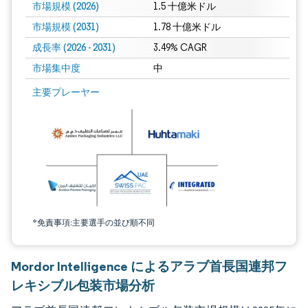
市場規模 (2026)
1.5 十億米ドル
市場規模 (2031)
1.78 十億米ドル
成長率 (2026 - 2031)
3.49% CAGR
市場集中度
中
画像 © Mordor Intelligence。再利用にはCC BY 4.0の表示が必要です。
主要プレーヤー
*免責事項:主要選手の並び順不同
Mordor Intelligence によるアラブ首長国連邦フ
レキシブル包装市場分析