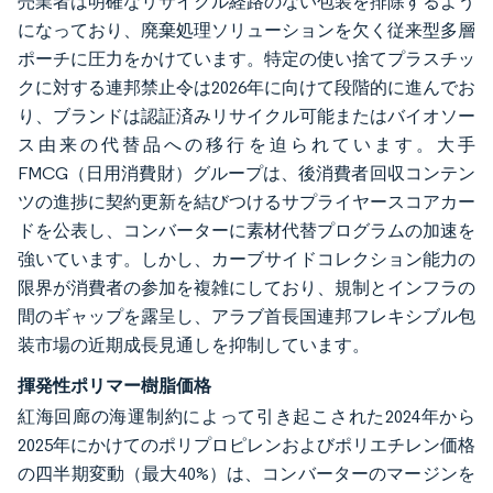
売業者は明確なリサイクル経路のない包装を排除するよう
になっており、廃棄処理ソリューションを欠く従来型多層
ポーチに圧力をかけています。特定の使い捨てプラスチッ
クに対する連邦禁止令は2026年に向けて段階的に進んでお
り、ブランドは認証済みリサイクル可能またはバイオソー
ス由来の代替品への移行を迫られています。大手
FMCG（日用消費財）グループは、後消費者回収コンテン
ツの進捗に契約更新を結びつけるサプライヤースコアカー
ドを公表し、コンバーターに素材代替プログラムの加速を
強いています。しかし、カーブサイドコレクション能力の
限界が消費者の参加を複雑にしており、規制とインフラの
間のギャップを露呈し、アラブ首長国連邦フレキシブル包
装市場の近期成長見通しを抑制しています。
揮発性ポリマー樹脂価格
紅海回廊の海運制約によって引き起こされた2024年から
2025年にかけてのポリプロピレンおよびポリエチレン価格
の四半期変動（最大40%）は、コンバーターのマージンを