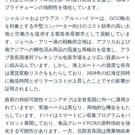
プライチェーンの強靭性を強化しています。
シャルジャおよびラアス・アル＝ハイマーは、GCC輸出
を対象とする中堅コンバーター向けのコスト効率の高い土
地と労働力を提供する製造衛星都市として貢献していま
す。ジェベル・アリー港の戦略的立地は、アフリカおよび
南アジアへの梱包済み商品の迅速な再輸出を促進し、アラ
ブ首長国連邦フレキシブル包装市場をより広い貿易ルート
に組み込んでいます。しかし、海上ルートへの過度な依存
は運賃変動リスクをもたらしており、2024年の紅海迂回時
に輸送時間とポリマーコストが上昇したことでその影響が
証明されました。
政府の持続可能性イニシアチブは全首長国に均一に適用さ
れていますが、実施ペースは異なり、局地的な機会をもた
らしています。ドバイはスマートビン収集プログラムをパ
イロット展開しており、食品グレードPCRの原料供給を強
化する可能性があります。一方、北部首長国は廃棄物由来