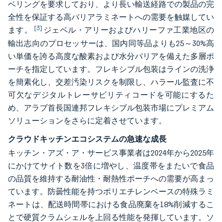
ベリングを要求しており、より長い輸送経路での製品の完
全性を保証する高バリアラミネートへの需要を触媒してい
[3]
ます。
ジェベル・アリーおよびハリーファ工業地区の
輸出志向のプロセッサーは、国内同等品よりも25～30%高
い単価を誇る高度な酸素および水分バリアを備えた多層ポ
ーチを指定しています。フレキシブル包装はラインの洗浄
を簡素化し、交差汚染リスクを制限し、ハラール監査に不
可欠なデジタルトレーサビリティコードを可能にするた
め、アラブ首長国連邦フレキシブル包装市場にプレミアム
ソリューションをさらに定着させています。
クラウドキッチンエコシステムの急速な成長
キッチン・アズ・ア・サービス事業者は2024年から2025年
にかけてサイト数を3倍に増やし、温度帯をまたいで食品
の品質を維持する耐油性・耐熱性ポーチへの需要が高まっ
ています。防曇性能を持つポリエチレンベースの特殊ラミ
ネートは、配送時間帯における食品廃棄を18%削減するこ
とで硬質クラムシェルを上回る性能を発揮しています。ソ