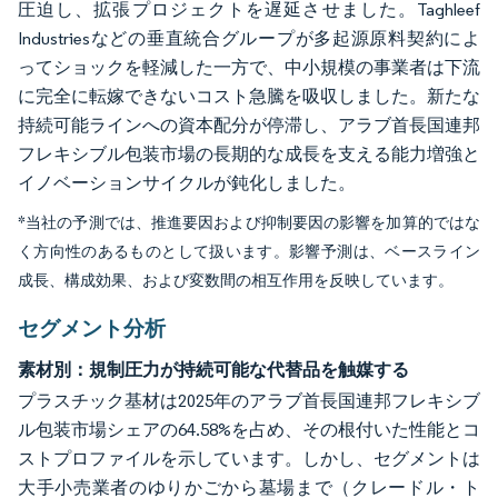
圧迫し、拡張プロジェクトを遅延させました。Taghleef
Industriesなどの垂直統合グループが多起源原料契約によ
ってショックを軽減した一方で、中小規模の事業者は下流
に完全に転嫁できないコスト急騰を吸収しました。新たな
持続可能ラインへの資本配分が停滞し、アラブ首長国連邦
フレキシブル包装市場の長期的な成長を支える能力増強と
イノベーションサイクルが鈍化しました。
*当社の予測では、推進要因および抑制要因の影響を加算的ではな
く方向性のあるものとして扱います。影響予測は、ベースライン
成長、構成効果、および変数間の相互作用を反映しています。
セグメント分析
素材別：規制圧力が持続可能な代替品を触媒する
プラスチック基材は2025年のアラブ首長国連邦フレキシブ
ル包装市場シェアの64.58%を占め、その根付いた性能とコ
ストプロファイルを示しています。しかし、セグメントは
大手小売業者のゆりかごから墓場まで（クレードル・ト