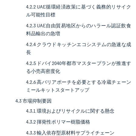
4.2.2 UAE循環経済政策に基づく義務的リサイク
ル可能性目標
4.2.3 UAE自由貿易地区からのハラール認証飲食
料品輸出の急増
4.2.4 クラウドキッチンエコシステムの急速な成
長
4.2.5 ドバイ2040年都市マスタープランが推進す
る小売高密度化
4.2.6 高バリアポーチを必要とする冷蔵チェーン
ミールキットスタートアップ
4.3 市場抑制要因
4.3.1 環境およびリサイクルに関する懸念
4.3.2 揮発性ポリマー樹脂価格
4.3.3 輸入依存型原材料サプライチェーン