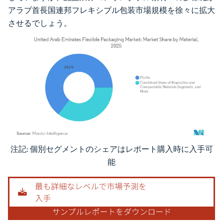
アラブ首長国連邦フレキシブル包装市場規模を徐々に拡大
させるでしょう。
注記: 個別セグメントのシェアはレポート購入時に入手可
画像 © Mordor Intelligence。再利用にはCC BY 4.0の表示が必要です。
能