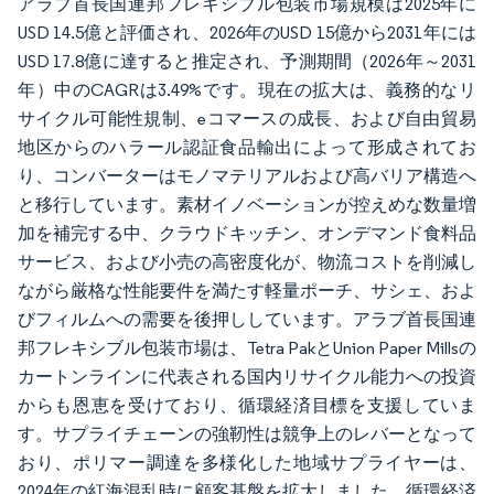
アラブ首長国連邦フレキシブル包装市場規模は2025年に
USD 14.5億と評価され、2026年のUSD 15億から2031年には
USD 17.8億に達すると推定され、予測期間（2026年～2031
年）中のCAGRは3.49%です。現在の拡大は、義務的なリ
サイクル可能性規制、eコマースの成長、および自由貿易
地区からのハラール認証食品輸出によって形成されてお
り、コンバーターはモノマテリアルおよび高バリア構造へ
と移行しています。素材イノベーションが控えめな数量増
加を補完する中、クラウドキッチン、オンデマンド食料品
サービス、および小売の高密度化が、物流コストを削減し
ながら厳格な性能要件を満たす軽量ポーチ、サシェ、およ
びフィルムへの需要を後押ししています。アラブ首長国連
邦フレキシブル包装市場は、Tetra PakとUnion Paper Millsの
カートンラインに代表される国内リサイクル能力への投資
からも恩恵を受けており、循環経済目標を支援していま
す。サプライチェーンの強靭性は競争上のレバーとなって
おり、ポリマー調達を多様化した地域サプライヤーは、
2024年の紅海混乱時に顧客基盤を拡大しました。循環経済