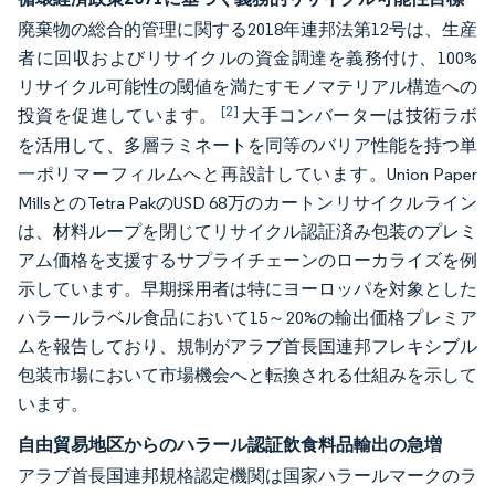
廃棄物の総合的管理に関する2018年連邦法第12号は、生産
者に回収およびリサイクルの資金調達を義務付け、100%
リサイクル可能性の閾値を満たすモノマテリアル構造への
[2]
投資を促進しています。
大手コンバーターは技術ラボ
を活用して、多層ラミネートを同等のバリア性能を持つ単
一ポリマーフィルムへと再設計しています。Union Paper
MillsとのTetra PakのUSD 68万のカートンリサイクルライン
は、材料ループを閉じてリサイクル認証済み包装のプレミ
アム価格を支援するサプライチェーンのローカライズを例
示しています。早期採用者は特にヨーロッパを対象とした
ハラールラベル食品において15～20%の輸出価格プレミア
ムを報告しており、規制がアラブ首長国連邦フレキシブル
包装市場において市場機会へと転換される仕組みを示して
います。
自由貿易地区からのハラール認証飲食料品輸出の急増
アラブ首長国連邦規格認定機関は国家ハラールマークのラ