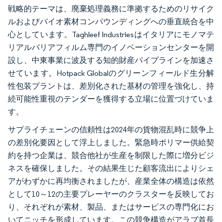
戦略的テーマは、廃棄処理義務に準拠するためのリサイク
ルおよびバイオ素材コンパウンディングへの垂直統合を中
心としています。Taghleef Industriesはイタリアにモノマテ
リアルバリアフィルム専門のイノベーションセンターを開
設し、中東事業に波及する知的財産パイプラインを加速さ
せています。Hotpack Globalのグリーンフィールド生分解
性包装プラントは、差別化された基材の管理を強化し、持
続可能性重視のテンダーを獲得する立場に位置づけていま
す。
サプライチェーンの信頼性は2024年の貨物混乱時に競争上
の差別化要因として浮上しました。緊急時ポリマー供給契
約を持つ企業は、競合他社が生産を制限した際に増分ビジ
ネスを確保しました。その結果生じた顧客流出によりシェ
アがわずかに再均衡されましたが、産業全体の構造は依然
として10～12の主要プレーヤーのクラスターを反映してお
り、それぞれが素材、製品、またはサービスの専門化にお
いてニッチを形成しています。この競争構造がアラブ首長