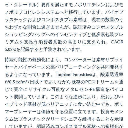
ゥ・クレードル）要件を満たすモノポリエチレンおよびモ
ノポリプロピレンシステムへと移行しています。バイオプ
ラスチックおよびコンポスタブル素材は、現在の数量のう
ちわずかな割合に過ぎませんが、認証済みコンポスタブル
ショッピングバッグへのインセンティブと低炭素包装プレ
ミアムを支払う消費者意欲の高まりに支えられ、CAGR
5.02%を記録すると予測されています。
持続可能性の義務化により、コンバーターは素材サプライ
ヤーとバイオベースの高バリアコーティングを共同開発す
るようになっています。Taghleef Industriesは、酸素透過率
が0.3 cc/m²/日以下でありながら既存のPEストリームを通
じて完全にリサイクル可能なメタロセン-PE構造をパイロ
ット展開しています。このような進歩により、紙およびハ
イブリッド基材が低バリアニッチに食い込む中でも、ポリ
マープレーヤーは価値を守る位置に立てます。投資モメン
タムはプラスチックがリードシェアを維持することを示唆
していますが、認証済みコンポスタブル素材への多様化が