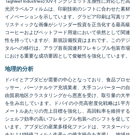
Taghleef IndustriesのUVインクジェット互換性に対応した高
光沢ラベルフィルムは、印刷技術のシフトに合わせた素材
イノベーションを示しています。グラビア印刷は写真リア
リスティックな画像がシリンダー投資を正当化する最高級
コーヒーおよびペットフード用途において依然として関連
性を持っていますが、新規設備投資はまれです。このデジ
タルへの移行は、アラブ首長国連邦フレキシブル包装市場
における重要な成功要因として俊敏性を強化しています。
地理的分析
ドバイとアブダビが需要の中心となっており、食品プロセ
ッサー、パーソナルケア充填業者、大手コンバーターの自
由貿易地区クラスタリングから恩恵を受け、取引量の大半
を生み出しています。ドバイの小売高密度化戦略は1平方
メートルあたりの売上目標を強化し、高回転率を維持する
シェルフ効率の高いフレキシブル包装へのシフトを促して
います。アブダビの産業多様化ファンドは、マスターバッ
チおよび特殊フィルム生産への後方統合を支援し、地域サ