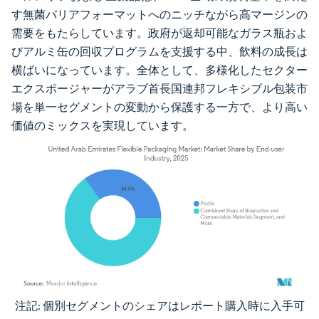
す無菌バリアフォーマットへのニッチながら高マージンの
需要をもたらしています。政府が返却可能なガラス瓶およ
びアルミ缶の回収プログラムを支援する中、飲料の成長は
横ばいになっています。全体として、多様化したセクター
エクスポージャーがアラブ首長国連邦フレキシブル包装市
場を単一セグメントの変動から保護する一方で、より高い
価値のミックスを実現しています。
注記: 個別セグメントのシェアはレポート購入時に入手可
画像 © Mordor Intelligence。再利用にはCC BY 4.0の表示が必要です。