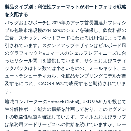
製品タイプ別：利便性フォーマットがポートフォリオ戦略
を支配する
バッグおよびポーチは2025年のアラブ首長国連邦フレキシ
ブル包装市場規模の44.62%のシェアを確保し、飲食料品の
主食、スナック、ペットフードにわたる汎用性によって牽
引されています。スタンドアップデザインはビルボード風
のグラフィックとeコマースのシェルフレディニーズに合
ったリシール閉口を提供しています。サシェおよびスティ
ックパックはトン数では小さいものの、ミールキット、ニ
ュートラシューティカル、化粧品サンプリングモデルが普
及するにつれ、CAGR 4.69%で成長すると期待されていま
す。
地域コンバーターのHotpack GlobalはUSD 9,530万を投じて
生分解性ポーチ能力の構築を計画しており、このセグメン
トの収益性軌道を確認しています。フィルムおよびラップ
は業務用フードサービスへの供給を続けていますが、レー