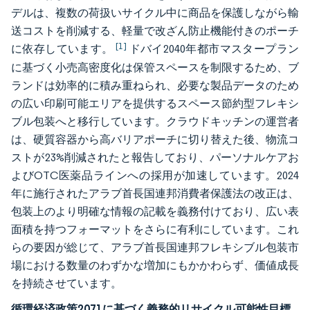
デルは、複数の荷扱いサイクル中に商品を保護しながら輸
送コストを削減する、軽量で改ざん防止機能付きのポーチ
[1]
に依存しています。
ドバイ2040年都市マスタープラン
に基づく小売高密度化は保管スペースを制限するため、ブ
ランドは効率的に積み重ねられ、必要な製品データのため
の広い印刷可能エリアを提供するスペース節約型フレキシ
ブル包装へと移行しています。クラウドキッチンの運営者
は、硬質容器から高バリアポーチに切り替えた後、物流コ
ストが23%削減されたと報告しており、パーソナルケアお
よびOTC医薬品ラインへの採用が加速しています。2024
年に施行されたアラブ首長国連邦消費者保護法の改正は、
包装上のより明確な情報の記載を義務付けており、広い表
面積を持つフォーマットをさらに有利にしています。これ
らの要因が総じて、アラブ首長国連邦フレキシブル包装市
場における数量のわずかな増加にもかかわらず、価値成長
を持続させています。
循環経済政策2071に基づく義務的リサイクル可能性目標