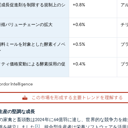
質成長促進剤を制限する規制上のシ
+0.8%
ア
養殖バリューチェーンの拡大
+0.6%
チ
飼料ミールを対象とした酵素イノベ
+0.5%
ブ
ン
ィティ価格変動による酵素採用の促
+0.4%
ブ
or Intelligence
生産の堅調な成長
の家禽と畜頭数は2024年に64億羽に達し、世界的な競争力
[1]
盤を確立しました
。統合型生産者は栄養ソフトウェアを活用