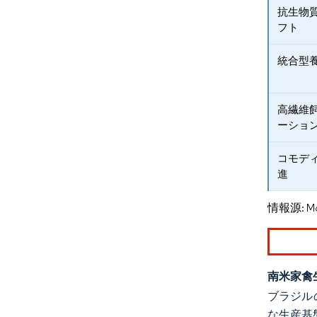
抗生物
フト
統合型
高繊維
ーショ
コモデ
進
情報源: Mord
南米家禽
ブラジル
な生産基