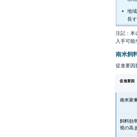
地域
長
注記：本レ
入手可能
南米飼
促進要因
促進要因
南米家
飼料効
視の高