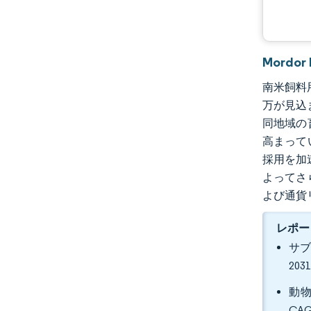
Mordo
南米飼料用酵
万が見込
同地域の
高まって
採用を加
よってさ
よび通貨
レポー
サブ
20
動物
CA