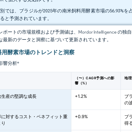
別では、ブラジルが2025年の南米飼料用酵素市場の56.93%を占
すると予測されています。
ポートの市場規模および予測値は、Mordor Intelligence
な最新のデータと洞察に基づいて更新されています。
料用酵素市場のトレンドと洞察
影響分析
*
（〜）CAGR予測への影
地理
響（%）
禽生産の堅調な成長
+1.2%
ブ
の
率に対するコスト・ベネフィット重
+0.9%
ブ
まり
得