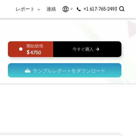
レポート
連絡
+1 617-765-2493
4750