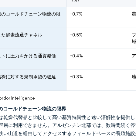
（%）
素のコールドチェーン物流の限
-0.7%
した酵素流通チャネル
-0.5%
ストに圧力をかける通貨減価
-0.4%
素株に対する規制承認の遅延
-0.3%
or Intelligence
のコールドチェーン物流の限界
は乾燥代替品と比較して高い基質特異性と速い溶解性を提供し
容易に利用できません。アルゼンチン北部では、数時間続く停
狭い山道を経由してアクセスするフィヨルドベースの養殖施設