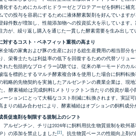
適化するためにカルボヒドラーゼとプロテアーゼを飼料に補充
ムでの投与を容易にするために液体酵素製剤を好んでいますが
登録件数が増加し、性能添加物への投資拡大を示しています。
注力が、繰り返し購入を通じた一貫した酵素需要を生み出して
に対するコスト・ベネフィット重視の高まり
米全域の家禽および豚の生産における総生産費用の相当部分を
り、栄養士たちは利益率の低下を回復するための代替ソリュー
された包括的なブロイラー試験では、従来の単一モードのカル
酸塩を標的とするマルチ酵素複合体を使用した場合に飼料転換
の戦略的先物契約を実施したアルゼンチンの農業企業は、現地
た。酵素補給は完成飼料1メトリックトン当たりの投資が最小
レーションにとって大幅なコスト削減に転換されます。実証可
高まりの組み合わせにより、酵素補給はオプションの飼料成分
成長促進剤を制限する規制上のシフト
、アルゼンチン、チリは2024年に飼料用抗生物質規制を欧州
[2]
GP）の添加を禁止しました
。抗生物質ベースの性能向上剤の