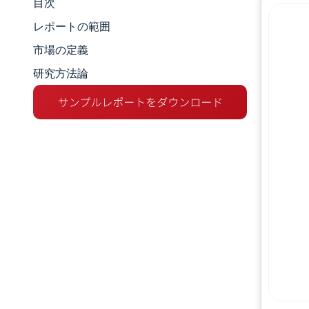
目次
市場規模とシェア
レポートの範囲
市場分析
市場の定義
研究方法論
トレンドとインサイト
セグメント分析
地理分析
競争環境
主要プレーヤー
業界の動向