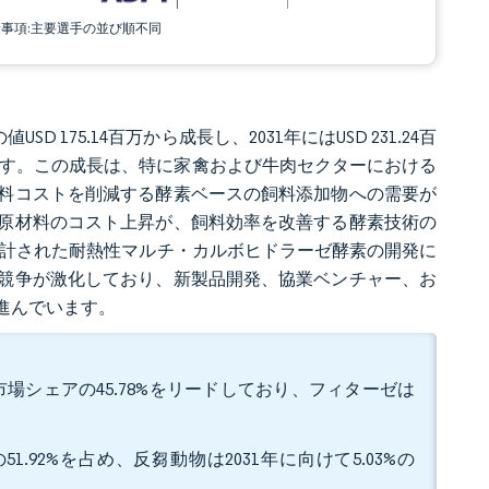
責事項:主要選手の並び順不同
SD 175.14百万から成長し、2031年にはUSD 231.24百
しています。この成長は、特に家禽および牛肉セクターにおける
料コストを削減する酵素ベースの飼料添加物への需要が
原材料のコスト上昇が、飼料効率を改善する酵素技術の
設計された耐熱性マルチ・カルボヒドラーゼ酵素の開発に
競争が激化しており、新製品開発、協業ベンチャー、お
進んでいます。
場シェアの45.78%をリードしており、フィターゼは
92%を占め、反芻動物は2031年に向けて5.03%の