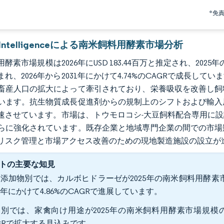
*免
r Intelligenceによる南米飼料用酵素市場分析
素市場規模は2026年にUSD 183.44百万と推定され、2025年の値U
まれ、2026年から2031年にかけて4.74%のCAGRで成長
畜産人口の拡大によって牽引されており、栄養吸収を改善し飼
います。抗生物質成長促進剤からの規制上のシフトおよび輸入
速させています。市場は、トウモロコシ-大豆飼料配合専用に
らに強化されています。既存企業と地域専門企業の間での市場
リスク管理と市場アクセス改善のための現地製造施設の設立が
トの主要な知見
添加物別では、カルボヒドラーゼが2025年の南米飼料用酵素市
31年にかけて4.86%のCAGRで進展しています。
別では、家禽向け用途が2025年の南米飼料用酵素市場規模の51.
GRで拡大する見込みです。