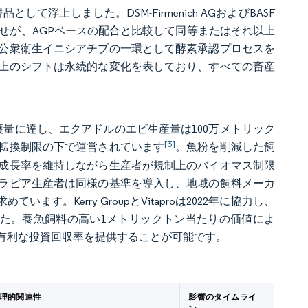
上しました。DSM-Firmenich AGおよびBASF
せが、AGPベースの配合と比較して同等またはそれ以上
公衆衛生イニシアチブの一環として酵素承認プロセスを
上のシフトは永続的な変化を表しており、すべての畜産
収穫量に達し、エクアドルのエビ生産量は100万メトリック
[3]
転換制限の下で運営されています
。魚粉を削減した飼
成長率を維持しながら生産者が規制上のバイオマス制限
ラピア生産者は同様の基準を導入し、地域の飼料メーカ
。Kerry GroupとVitaproは2022年に協力し、
した。養魚飼料の高い1メトリックトン当たりの価値によ
有利な投資回収率を提供することが可能です。
理的関連性
影響のタイムライ