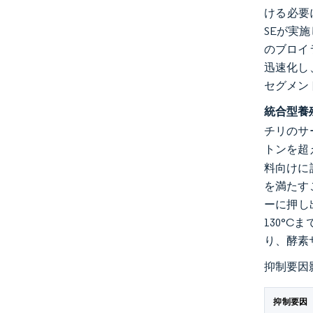
ける必要に
SEが実
のブロイ
迅速化し
セグメン
統合型養
チリのサ
トンを超
料向けに
を満たす
ーに押し出
130°
り、酵素
抑制要因
抑制要因