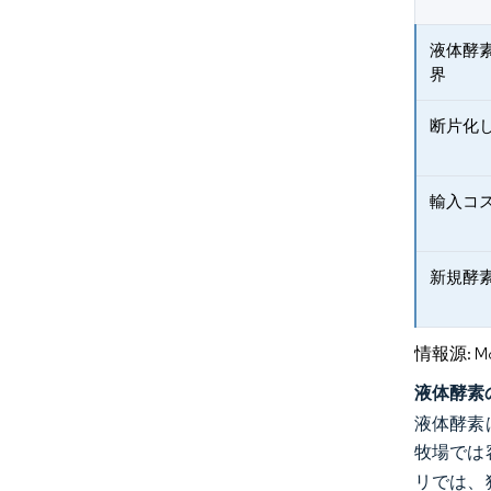
液体酵
界
断片化
輸入コ
新規酵
情報源: Mord
液体酵素
液体酵素
牧場では
リでは、