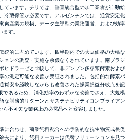
しています。チリでは、垂直統合型の加工業者が自動給
、冷蔵保管が必要です。アルゼンチンでは、通貨安定化
家禽産業の規模、データ主導型の業務運営、および効率
います。
伝統的に占めています。四半期内での大豆価格の大幅な
ションの調査・実施を余儀なくされています。南ブラジ
ボヒドラーゼと比較して、非デンプン多糖類酵素および
率の測定可能な改善が実証されました。包括的な酵素パ
通貨安を経験しながらも改善された操業損益分岐点を記
限であるため、消化効率のわずかな改善でさえ、大規模
能な財務的リターンとサステナビリティコンプライアン
から不可欠な業務上の必需品へと変容しました。
基準に合わせ、商業飼料配合への予防的な抗生物質成長促
除去により、飼料メーカーは代替ソリューションを見つ