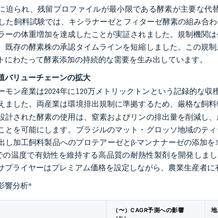
迫られ、残留プロファイルが最小限である酵素が主要な代替品として浮
施した飼料試験では、キシラナーゼとフィターゼ酵素の組み合わ
ラーの体重増加を達成したことが実証されました。規制機関は
、既存の酵素株の承認タイムラインを短縮しました。この規制
トにわたって酵素添加の持続的な需要を生み出しています。
殖バリューチェーンの拡大
ーモン産業は2024年に120万メトリックトンという記録的な
えました。両産業は環境排出規制に準拠するため、厳格な飼料
設計された酵素の使用は、窒素およびリンの排出量を削減し、
ことを可能にします。ブラジルのマット・グロッソ地域のティ
し加工飼料製品へのプロテアーゼとβ-マンナナーゼの添加を求めています
Cまでの温度で有効性を維持する高品質の耐熱性製剤を開発しま
サプライヤーはプレミアム価格を設定しながら、農業生産者に
影響分析
*
（〜）CAGR予測への影響
地