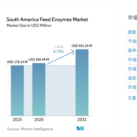
市
調査
予測
基準
市場規
市場規
成長率 
画像 © Mordor Intelligence。再利用にはCC BY 4
市場
画像 ©
主要