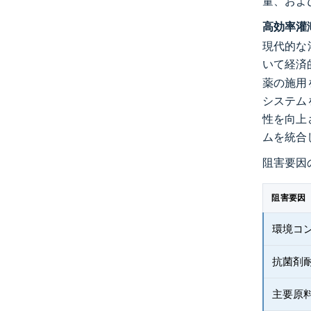
量、およ
高効率灌
現代的な
いて経済
薬の施用
システム
性を向上
ムを統合
阻害要因
阻害要因
環境コ
抗菌剤
主要原