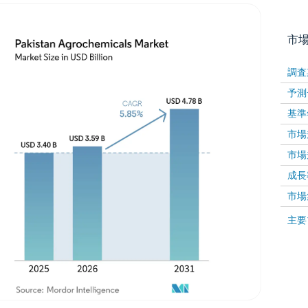
市
調査
予測
基準
市場規
市場規
成長率 
画像 © Mordor Intelligence。再利用にはCC BY 4
市場
画像 ©
主要