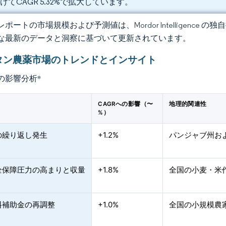
けてCAGR 5.32%で拡大しています。
ポートの市場規模および予測値は、Mordor Intelligence
な最新のデータと洞察に基づいて更新されています。
タン農薬市場のトレンドとインサイト
の影響分析
*
CAGRへの影響（〜
地理的関連性
%）
の繰り返し発生
+1.2%
パンジャブ州お
全保障圧力の高まりと収量
+1.8%
全国の小麦・米
料補助金の再調整
+1.0%
全国の小規模農