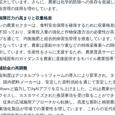
拡大しています。さらに、農家は化学的防除への依存を低減し
虫管理の採用を増やしています。
保障圧力の高まりと収量格差
ンの農業セクターは、食料安全保障を確保するために収量格差
下回っており、栄養投入量の強化と作物保護方法の必要性が高
ブを通じて、均衡施肥と総合的病害虫管理を推進しています。
となっています。農家は亜鉛やホウ素などの特殊栄養素への関
示しています。生産性をさらに支援するため、農業普及サービ
地域固有のガイダンスを農家に直接提供するモバイル農業指導
補助金の再調整
金制度はデジタルプラットフォームの導入により変革され、タ
。国内肥料メーカーは、安定した原料供給を通じて安定した生産
 Fertilizersと協力してUgAiアプリを立ち上げました。
クセスし、カスタマイズされた推奨事項を受け取ることができ
、従来の広域施用アプローチから転換し、高度な製剤と精密農
素強化製品が市場での重要性を増しています。これらの近代