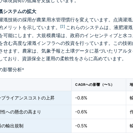
び環境負荷の低減を支援しています。
漑システムの拡大
灌漑技術の採用が農業用水管理慣行を変えています。点滴灌漑
[2]
的メリットを示しています。
これらのシステムは、液肥灌漑
を可能にします。大規模農場は、政府のインセンティブと水コ
を含む高度な灌漑インフラへの投資を行っています。この技術
させます。農家は、気象予報と土壌データに基づいたリアルタ
しており、資源保全と運用の柔軟性をさらに高めています。
の影響分析
*
CAGRへの影響（〜%）
ンプライアンスコストの上昇
-0.8%
耐性への懸念の高まり
-0.6%
料の輸出規制
-0.5%