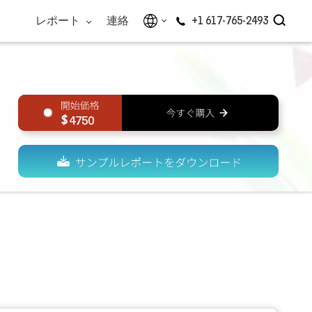
レポート
連絡
+1 617-765-2493
4750