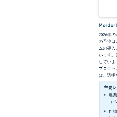
Mordo
2026年
の予測はU
ムの導入
います。
していま
プログラ
は、透明
主要レ
農薬
（ペ
作物