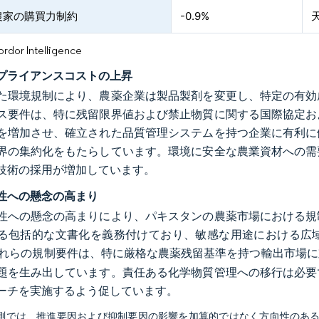
農家の購買力制約
-0.9%
or Intelligence
プライアンスコストの上昇
た環境規制により、農薬企業は製品製剤を変更し、特定の有効
ス要件は、特に残留限界値および禁止物質に関する国際協定お
を増加させ、確立された品質管理システムを持つ企業に有利に
界の集約化をもたらしています。環境に安全な農業資材への需
技術の採用が増加しています。
性への懸念の高まり
性への懸念の高まりにより、パキスタンの農薬市場における規
る包括的な文書化を義務付けており、敏感な用途における広
れらの規制要件は、特に厳格な農薬残留基準を持つ輸出市場に
題を生み出しています。責任ある化学物質管理への移行は必要
ーチを実施するよう促しています。
予測では、推進要因および抑制要因の影響を加算的ではなく方向性のあ