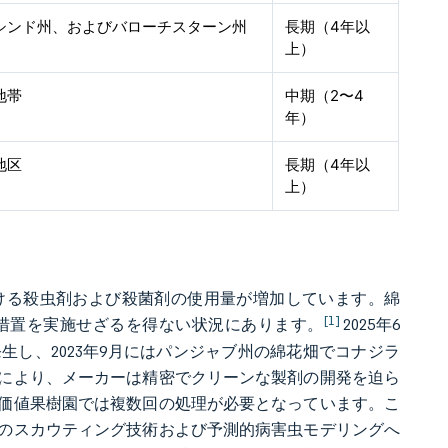
シンド州、およびバローチスターン州
長期（4年以
上）
地帯
中期（2〜4
年）
地区
長期（4年以
上）
ける殺虫剤および殺菌剤の使用量が増加しています。綿
[1]
措置を実施せざるを得ない状況にあります。
2025年6
し、2023年9月にはパンジャブ州の綿花畑でコナジラ
により、メーカーは精密でクリーンな製剤の開発を迫ら
価値果樹園では複数回の処理が必要となっています。こ
のスカウティング技術および予測的病害虫モデリングへ