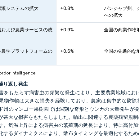
灌漑システムの拡大
+0.8%
パンジャブ州、
への拡大
業および農業サービスの成
+0.9%
全国の商業作物
ル農学プラットフォームの
+0.6%
全国の先進的な
or Intelligence
繰り返し発生
害をもたらす病害虫の頻繁な発生により、主要農業地域にお
果物作物は大きな損失を経験しており、農家は集中的な防除
ド州のマンゴー果樹園では深刻な奇形とウンカの大量発生が発生
が甚大な損害をもたらしました。輸出に関連する農薬残留規制
す。気温上昇による病害虫の繁殖期の延長により、特に高付加
化するダイナミクスにより、散布タイミングを最適化するため