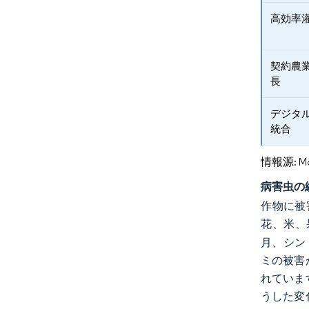
高効率
契約農
長
デジタ
統合
情報源: Mord
病害虫の
作物に被
花、米、
月、シン
ミの被害
れていま
うした変