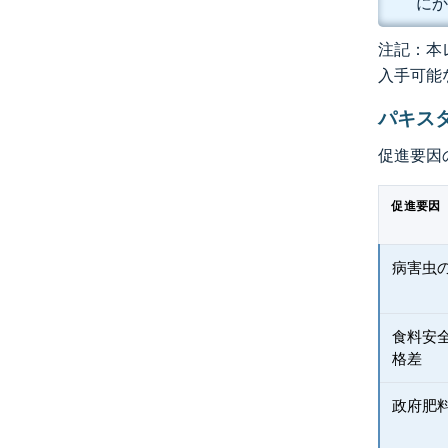
にか
注記：本レ
入手可能
パキス
促進要因
促進要因
病害虫
食料安
格差
政府肥