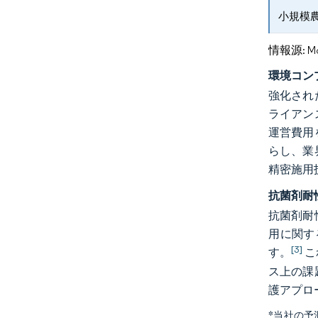
小規模
情報源: Mord
環境コン
強化され
ライアン
運営費用
らし、業
精密施用
抗菌剤耐
抗菌剤耐
用に関す
[3]
す。
こ
ス上の課
護アプロ
*当社の