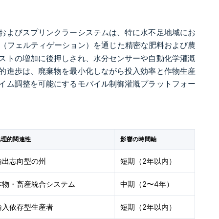
およびスプリンクラーシステムは、特に水不足地域にお
（フェルティゲーション）を通じた精密な肥料および農
ストの増加に後押しされ、水分センサーや自動化学灌漑
的進歩は、廃棄物を最小化しながら投入効率と作物生産
イム調整を可能にするモバイル制御灌漑プラットフォー
地理的関連性
影響の時間軸
輸出志向型の州
短期（2年以内）
作物・畜産統合システム
中期（2〜4年）
輸入依存型生産者
短期（2年以内）