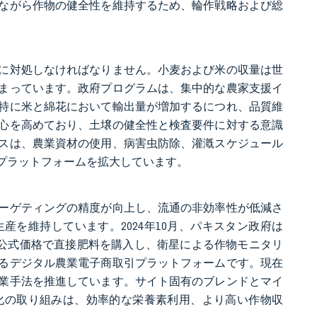
ながら作物の健全性を維持するため、輪作戦略および総
に対処しなければなりません。小麦および米の収量は世
まっています。政府プログラムは、集中的な農家支援イ
特に米と綿花において輸出量が増加するにつれ、品質維
心を高めており、土壌の健全性と検査要件に対する意識
スは、農業資材の使用、病害虫防除、灌漑スケジュール
プラットフォームを拡大しています。
ーゲティングの精度が向上し、流通の非効率性が低減さ
を維持しています。2024年10月、パキスタン政府は
これは農家が公式価格で直接肥料を購入し、衛星による作物モニタリ
るデジタル農業電子商取引プラットフォームです。現在
業手法を推進しています。サイト固有のブレンドとマイ
化の取り組みは、効率的な栄養素利用、より高い作物収