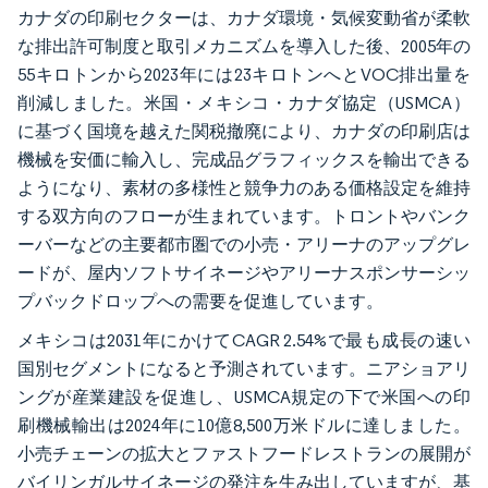
カナダの印刷セクターは、カナダ環境・気候変動省が柔軟
な排出許可制度と取引メカニズムを導入した後、2005年の
55キロトンから2023年には23キロトンへとVOC排出量を
削減しました。米国・メキシコ・カナダ協定（USMCA）
に基づく国境を越えた関税撤廃により、カナダの印刷店は
機械を安価に輸入し、完成品グラフィックスを輸出できる
ようになり、素材の多様性と競争力のある価格設定を維持
する双方向のフローが生まれています。トロントやバンク
ーバーなどの主要都市圏での小売・アリーナのアップグレ
ードが、屋内ソフトサイネージやアリーナスポンサーシッ
プバックドロップへの需要を促進しています。
メキシコは2031年にかけてCAGR 2.54%で最も成長の速い
国別セグメントになると予測されています。ニアショアリ
ングが産業建設を促進し、USMCA規定の下で米国への印
刷機械輸出は2024年に10億8,500万米ドルに達しました。
小売チェーンの拡大とファストフードレストランの展開が
バイリンガルサイネージの発注を生み出していますが、基