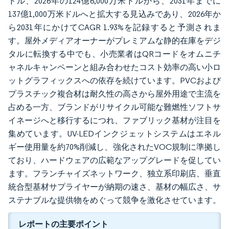
ドル、2026年の124億6,000万米ドルから、2031年までに
137億1,000万米ドルへと拡大する見込みであり、2026年か
ら2031年にかけてCAGR 1.93%を記録すると予測されま
す。屋外メディアオーナーがプレミアムな静的在庫をデジ
タルに転換する中でも、小売業者はQRコードをオムニチ
ャネルキャンペーンと組み合わせたコスト効率の高い小ロ
ットグラフィックスへの依存を続けています。PVCおよび
プラスチック複合材は耐久性の高さから屋外用途で主流を
占める一方、ブランドがリサイクル可能な難燃性ソフトサ
イネージへと移行するにつれ、ファブリック基材が注目を
集めています。UV-LEDインクジェットシステムはエネル
ギー使用量を約70%削減し、強化されたVOC規制に準拠し
ており、ハードウェアの広範なアップグレードを促してい
ます。フランチャイズネットワーク、独立系印刷店、垂直
統合型基材サプライヤーが納期の速さ、基材の幅広さ、サ
ステナブルな提供物をめぐって競争を激化させています。
レポートの主要ポイント