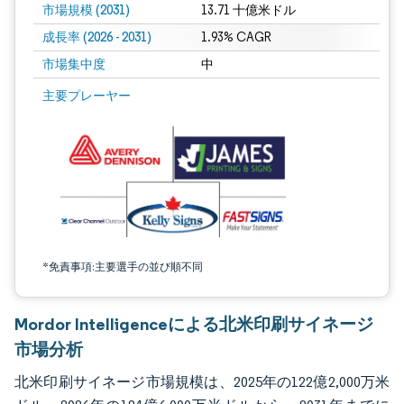
市場規模 (2031)
13.71 十億米ドル
成長率 (2026 - 2031)
1.93% CAGR
市場集中度
中
画像 © Mordor Intelligence。再利用にはCC BY 4.0の表示が必要です。
主要プレーヤー
*免責事項:主要選手の並び順不同
Mordor Intelligenceによる北米印刷サイネージ
市場分析
北米印刷サイネージ市場規模は、2025年の122億2,000万米