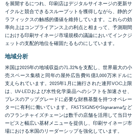
を展開するにつれ、印刷店はデジタルサイネージの更新サ
イクルと競合できるスループットを獲得しながら、静的グ
ラフィックスの触感的価値を維持しています。これらの効
率向上はコンプライアンス上の利点と相まって、予測期間
における印刷サイネージ市場規模の議論においてインクジ
ェットの支配的地位を確固たるものにしています。
地域分析
米国は2025年の地域収益の71.32%を支配し、世界最大の小
売スペース集積と同年の屋外広告費91億3,000万米ドルに
支えられています。2025年1月に施行された連邦VOC上限
は、UV-LEDおよび水性化学薬品へのシフトを加速させ、
プレスのアップグレードに必要な財務基盤を持つオペレー
ターに有利に働いています。FASTSIGNSやSignaramaなど
のフランチャイズチェーンは数千の店舗を活用して当日サ
ービスと幅広い基材メニューを提供し、印刷サイネージ市
場における米国のリーダーシップを強化しています。