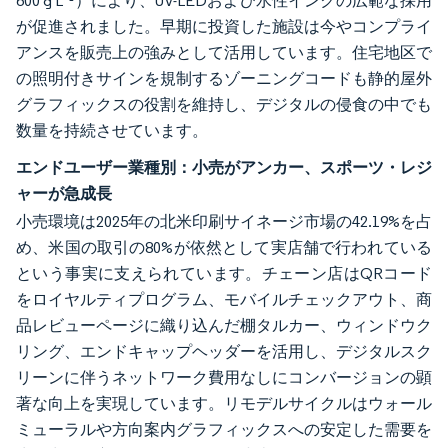
600 g L⁻¹）により、UV-LEDおよび水性インクの広範な採用
が促進されました。早期に投資した施設は今やコンプライ
アンスを販売上の強みとして活用しています。住宅地区で
の照明付きサインを規制するゾーニングコードも静的屋外
グラフィックスの役割を維持し、デジタルの侵食の中でも
数量を持続させています。
エンドユーザー業種別：小売がアンカー、スポーツ・レジ
ャーが急成長
小売環境は2025年の北米印刷サイネージ市場の42.19%を占
め、米国の取引の80%が依然として実店舗で行われている
という事実に支えられています。チェーン店はQRコード
をロイヤルティプログラム、モバイルチェックアウト、商
品レビューページに織り込んだ棚タルカー、ウィンドウク
リング、エンドキャップヘッダーを活用し、デジタルスク
リーンに伴うネットワーク費用なしにコンバージョンの顕
著な向上を実現しています。リモデルサイクルはウォール
ミューラルや方向案内グラフィックスへの安定した需要を