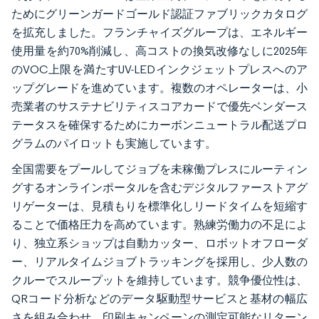
ためにグリーンガードゴールド認証ファブリックカタログ
を拡充しました。フランチャイズグループは、エネルギー
使用量を約70%削減し、高コストの換気改修なしに2025年
のVOC上限を満たすUV-LEDインクジェットプレスへのア
ップグレードを進めています。複数のオペレーターは、小
売業者のサステナビリティスコアカードで優先ベンダース
テータスを確保するためにカーボンニュートラル配送プロ
グラムのパイロットも実施しています。
全国需要をプールしてジョブを未稼働プレスにルーティン
グするオンラインポータルを含むデジタルファーストアグ
リゲーターは、見積もりを標準化しリードタイムを短縮す
ることで価格圧力を高めています。熟練労働力の不足によ
り、独立系ショップは自動カッター、ロボットオフローダ
ー、リアルタイムジョブトラッキングを採用し、少人数の
クルーでスループットを維持しています。競争優位性は、
QRコード分析などのデータ駆動型サービスと基材の幅広
さを組み合わせ、印刷キャンペーンの測定可能なリターン