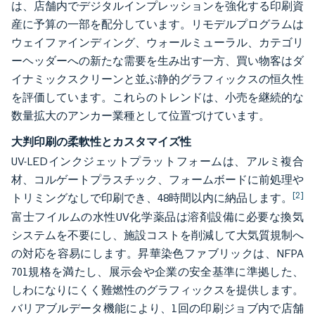
は、店舗内でデジタルインプレッションを強化する印刷資
産に予算の一部を配分しています。リモデルプログラムは
ウェイファインディング、ウォールミューラル、カテゴリ
ーヘッダーへの新たな需要を生み出す一方、買い物客はダ
イナミックスクリーンと並ぶ静的グラフィックスの恒久性
を評価しています。これらのトレンドは、小売を継続的な
数量拡大のアンカー業種として位置づけています。
大判印刷の柔軟性とカスタマイズ性
UV-LEDインクジェットプラットフォームは、アルミ複合
材、コルゲートプラスチック、フォームボードに前処理や
[2]
トリミングなしで印刷でき、48時間以内に納品します。
富士フイルムの水性UV化学薬品は溶剤設備に必要な換気
システムを不要にし、施設コストを削減して大気質規制へ
の対応を容易にします。昇華染色ファブリックは、NFPA
701規格を満たし、展示会や企業の安全基準に準拠した、
しわになりにくく難燃性のグラフィックスを提供します。
バリアブルデータ機能により、1回の印刷ジョブ内で店舗