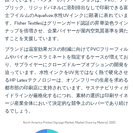
ブリック、リジッドパネルに溶剤排出なしで印刷できる富
士フイルムのAquafuze水性UVインクに顕著に表れていま
す。Fisher Textilesはグリーンガード認証の昇華染色ライン
ナップを倍増させ、企業バイヤーが屋内空気質基準を満た
すことを支援しています。
ブランドは温室効果ガスの削減に向けてPVCフリーフィル
ムやバイオベースラミネートを指定するケースが増えてお
り、サプライヤーにクローズドループオプションの開発を
迫っています。水性インクをUV光ではなく熱で硬化させ
るHP Latexテクノロジーは、オゾンフリーの生産を求める
都市部の印刷店に支持されています。サステナビリティガ
イドラインが厳格化するにつれ、素材の選択は印刷サイネ
ージ産業全体において決定的な競争上のレバーであり続け
るでしょう。