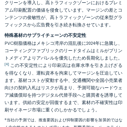
クリーンを導入し、高トラフィックゾーンにおけるプレミ
アム印刷配置の価値を侵食しています。マージンの差とコ
ンテンツの俊敏性が、高トラフィックゾーンの従来型グラ
フィックスから広告費を引き続き転換させています。
特殊基材のサプライチェーンの不安定性
PVC樹脂価格はメキシコ湾岸の混乱後に2024年に急騰し、
コーティングファブリックのリードタイムはミルがプリン
トメディアよりアパレルを優先したため長期化しました。
[4]
この不安定性により印刷店は在庫水準を引き上げざる
を得なくなり、運転資本を拘束してマージンを圧迫してい
ます。基材コストが変動する中、交通機関や全国小売業者
向けの契約入札はリスクが高まり、予測可能なハードウェ
ア減価償却を持つデジタル代替手段へと購買者を誘導して
います。供給の安定が回復するまで、素材の不確実性は印
刷サイネージ市場に重くのしかかるでしょう。
*当社の予測では、推進要因および抑制要因の影響を加算的ではな