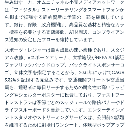
生み出す一方、オムニチャネル小売メディアネットワーク
は「フィジタル」ストーリーテリングをスマートフォンか
ら棚まで拡張する静的資産に予算の一部を確保していま
す。銀行、保険、政府機関は、高品質な基材と精密なカラ
ー標準を必要とする支店装飾、ATM周辺、コンプライアン
ス通知の安定したフローを維持しています。
スポーツ・レジャーは最も成長の速い業種であり、スタジ
アム改修、eスポーツアリーナ、大学施設がNFPA 701認証
ファブリックバックドロップ、バックライトスポンサーロ
ゴ、立体文字を指定することから、2031年にかけてCAGR
3.32%を記録する見込みです。交通機関フリートや交通当
局も、通勤者に毎日リーチするための耐久性の高いラッピ
ングやシェルターポスターに投資しており、ファストフー
ドレストランは季節ごとのスケジュールで路傍バナーやド
ライブスルーボードを更新しています。エンターテインメ
ントスタジオやストリーミングサービスは、公開前の話題
を維持するために劇場用ワンシート、体験型ポップアップ