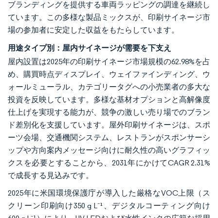
ブランディングを提供する車両ラッピングの調達を継続し
ています。この多様な製品ミックスが、印刷サイネージ市
場の参加者に安定した収益をもたらしています。
用途タイプ別：屋内サイネージが需要を下支え
屋内設置は2025年の印刷サイネージ市場規模の62.98%を占
め、購買時点ディスプレイ、ウェイファインディング、ウ
ォールミューラル、カテゴリータグへの小売業者の多大な
投資を反映しています。多様な基材オプションと高解像度
仕上げを実現する能力が、競争の激しい売り場でのブラン
ド差別化を支援しています。屋外印刷サイネージは、スポ
ーツ会場、交通機関システム、レストランがスポンサーシ
ップや方向案内メッセージ向けに耐久性の高いグラフィッ
クスを必要とすることから、2031年にかけてCAGR 2.31%
で成長する見込みです。
2025年に米国環境保護庁が導入した厳格なVOC上限（ス
クリーン印刷向け350 g L⁻¹、デジタルコーティング向け