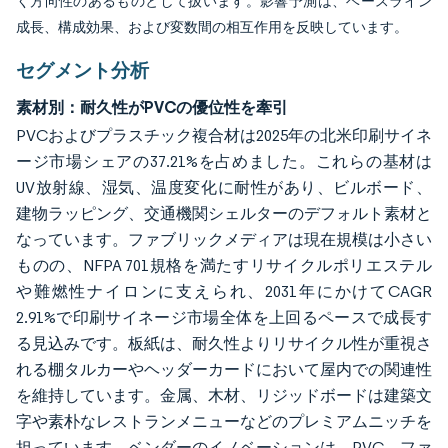
く方向性のあるものとして扱います。影響予測は、ベースライン
成長、構成効果、および変数間の相互作用を反映しています。
セグメント分析
素材別：耐久性がPVCの優位性を牽引
PVCおよびプラスチック複合材は2025年の北米印刷サイネ
ージ市場シェアの37.21%を占めました。これらの基材は
UV放射線、湿気、温度変化に耐性があり、ビルボード、
建物ラッピング、交通機関シェルターのデフォルト素材と
なっています。ファブリックメディアは現在規模は小さい
ものの、NFPA 701規格を満たすリサイクルポリエステル
や難燃性ナイロンに支えられ、2031年にかけてCAGR
2.91%で印刷サイネージ市場全体を上回るペースで成長す
る見込みです。板紙は、耐久性よりリサイクル性が重視さ
れる棚タルカーやヘッダーカードにおいて屋内での関連性
を維持しています。金属、木材、リジッドボードは建築文
字や素朴なレストランメニューなどのプレミアムニッチを
担っています。ベンダーのイノベーションは、PVC、ファ