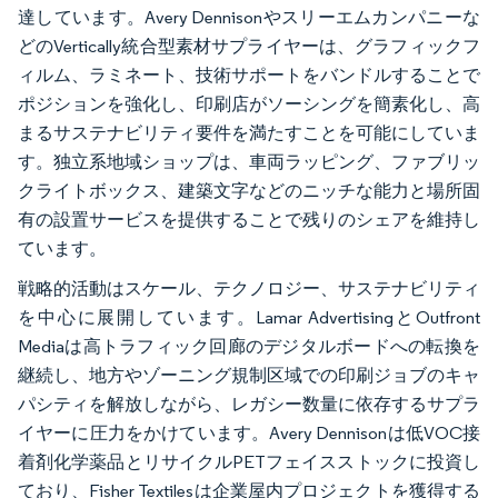
達しています。Avery Dennisonやスリーエムカンパニーな
どのVertically統合型素材サプライヤーは、グラフィックフ
ィルム、ラミネート、技術サポートをバンドルすることで
ポジションを強化し、印刷店がソーシングを簡素化し、高
まるサステナビリティ要件を満たすことを可能にしていま
す。独立系地域ショップは、車両ラッピング、ファブリッ
クライトボックス、建築文字などのニッチな能力と場所固
有の設置サービスを提供することで残りのシェアを維持し
ています。
戦略的活動はスケール、テクノロジー、サステナビリティ
を中心に展開しています。Lamar AdvertisingとOutfront
Mediaは高トラフィック回廊のデジタルボードへの転換を
継続し、地方やゾーニング規制区域での印刷ジョブのキャ
パシティを解放しながら、レガシー数量に依存するサプラ
イヤーに圧力をかけています。Avery Dennisonは低VOC接
着剤化学薬品とリサイクルPETフェイスストックに投資し
ており、Fisher Textilesは企業屋内プロジェクトを獲得する