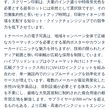
す。スクリーン印刷は、大量のインク盛りや特殊蛍光色を
必要とする超長ロットには依然として選択肢ですが、その
労働集約性と長いセットアップ時間は、印刷サイネージ市
場を支配する短ロット・クイックチェンジジョブでの競争
力を低下させています。
トナーベースの電子写真は、地域キャンペーン全体で正確
なカラーマッチングを必要とする屋内ポスターやカウンタ
ーカードにニッチな魅力を持ちますが、技術の限られたメ
ディア範囲と狭い印刷幅が広範な採用を制限しています。
ハイブリッドショップは小フォーマット向けにトナーを、
広幅グラフィックス向けにUV-LEDインクジェットを組み
合わせ、単一施設内でのジョブルーティングを効率化する
ケースが増えています。複数のメーカーが最近商業化した
水性UV化学薬品は、溶剤設備が必要とする換気システム
を不要にし、厳格な大気質規制に制約された複合用途の都
市部立地を解放します。サプライヤーが300 m² hr⁻を超え
るものもある、より広幅・高速のインクジェットエンジン