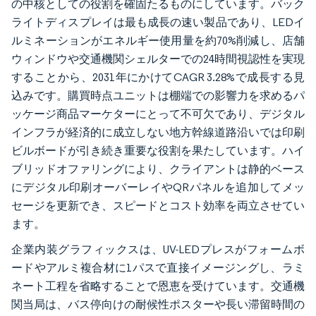
の中核としての役割を確固たるものにしています。バック
ライトディスプレイは最も成長の速い製品であり、LEDイ
ルミネーションがエネルギー使用量を約70%削減し、店舗
ウィンドウや交通機関シェルターでの24時間視認性を実現
することから、2031年にかけてCAGR 3.28%で成長する見
込みです。購買時点ユニットは棚端での影響力を求めるパ
ッケージ商品マーケターにとって不可欠であり、デジタル
インフラが経済的に成立しない地方幹線道路沿いでは印刷
ビルボードが引き続き重要な役割を果たしています。ハイ
ブリッドオファリングにより、クライアントは静的ベース
にデジタル印刷オーバーレイやQRパネルを追加してメッ
セージを更新でき、スピードとコスト効率を両立させてい
ます。
企業内装グラフィックスは、UV-LEDプレスがフォームボ
ードやアルミ複合材に1パスで直接イメージングし、ラミ
ネート工程を省略することで恩恵を受けています。交通機
関当局は、バス停向けの耐候性ポスターや長い滞留時間の