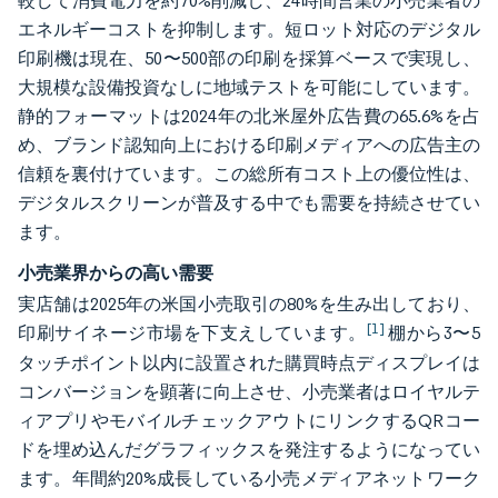
較して消費電力を約70%削減し、24時間営業の小売業者の
エネルギーコストを抑制します。短ロット対応のデジタル
印刷機は現在、50〜500部の印刷を採算ベースで実現し、
大規模な設備投資なしに地域テストを可能にしています。
静的フォーマットは2024年の北米屋外広告費の65.6%を占
め、ブランド認知向上における印刷メディアへの広告主の
信頼を裏付けています。この総所有コスト上の優位性は、
デジタルスクリーンが普及する中でも需要を持続させてい
ます。
小売業界からの高い需要
実店舗は2025年の米国小売取引の80%を生み出しており、
[1]
印刷サイネージ市場を下支えしています。
棚から3〜5
タッチポイント以内に設置された購買時点ディスプレイは
コンバージョンを顕著に向上させ、小売業者はロイヤルテ
ィアプリやモバイルチェックアウトにリンクするQRコー
ドを埋め込んだグラフィックスを発注するようになってい
ます。年間約20%成長している小売メディアネットワーク