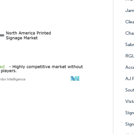
Jame
Clea
Chan
Sabr
RGLA
Acce
AJ P
Sout
Vist
Sign
Sign