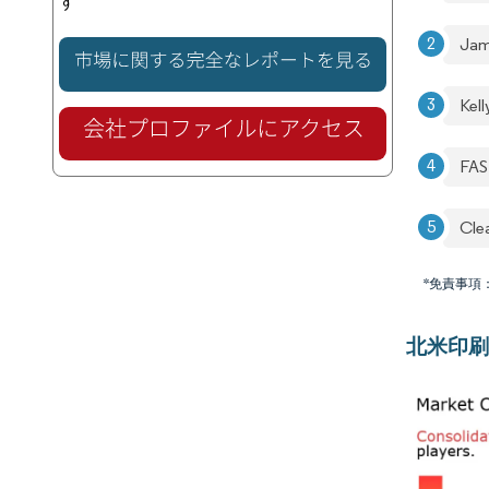
す
Jam
Kell
FAS
Cle
*免責事項
北米印刷