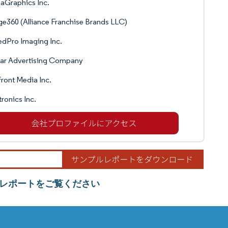
aGraphics Inc.
e360 (Alliance Franchise Brands LLC)
dPro Imaging Inc.
ar Advertising Company
ront Media Inc.
ronics Inc.
レポートをご覧ください