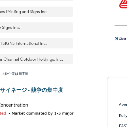
es Printing and Signs Inc.
y Signs Inc.
TSIGNS International Inc.
ar Channel Outdoor Holdings, Inc.
：上位企業は順不同
サイネージ - 競争の集中度
Ave
Kell
FAST