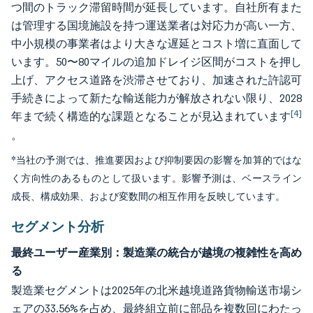
つ間のトラック滞留時間が延長しています。自社所有また
は管理する国境施設を持つ運送業者は対応力が高い一方、
中小規模の事業者はより大きな遅延とコスト増に直面して
います。50〜80マイルの追加ドレイジ区間がコストを押し
上げ、アクセス道路を渋滞させており、加速された許認可
手続きによって新たな輸送能力が解放されない限り、2028
[4]
年まで続く構造的な課題となることが見込まれています
。
*当社の予測では、推進要因および抑制要因の影響を加算的ではな
く方向性のあるものとして扱います。影響予測は、ベースライン
成長、構成効果、および変数間の相互作用を反映しています。
セグメント分析
最終ユーザー産業別：製造業の統合が越境の複雑性を高め
る
製造業セグメントは2025年の北米越境道路貨物輸送市場シ
ェアの33.56%を占め、最終組立前に部品を複数回にわたっ