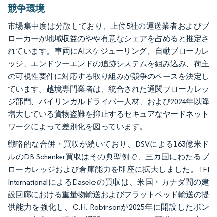
競争環境
市場集中度は分散しており、上位5社の運送業者およびブ
ローカーが地域収益のやや有意なシェアを占めると推定さ
れています。車両にAIスケジューリング、自動ブローカレ
ッジ、エンドツーエンドの追跡システムを組み込み、荷主
の可視性要件に対応する取り組みが競争のペースを決定し
ています。越境専門業者は、統合された通関ブローカレッ
ジ部門、バイリンガルドライバー人材、および2024年以降
増大している貨物盗難を抑止するセキュアなヤードネット
ワークによって差別化を図っています。
戦略的な合併・買収が続いており、DSVによる163億米ド
ルのDB Schenker買収はその典型例で、三カ国にわたるブ
ローカレッジおよび倉庫能力を即座に拡大しました。TFI
InternationalによるDasekeの買収は、米国・カナダ間の建
設回廊における重量物輸送およびフラットベッド輸送の提
供能力を強化し、C.H. Robinsonが2025年に開設したボン