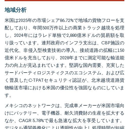
地域分析
米国は2025年の市場シェア86.72%で地域の貨物フローを支
配しており、年間500万件以上の商業トラック越境を処理
し、2024年にはラレド単独で2,880億米ドルの貿易額を取
り扱っています。連邦政府のインフラ支出は、CBP施設の
近代化、非侵入型検査技術の導入、接続道路の拡幅に150
億米ドルを充当しており、2028年までに測定可能な輸送能
力の向上が見込まれています。堅調な国内需要、充実した
サードパーティロジスティクスのエコシステム、および広
く普及したC-TPATセキュリティ認証が、北米越境道路貨
物輸送市場における米国の優位性を強固なものにしていま
す。
メキシコのネットワークは、完成車メーカーが米国市場向
けにバッテリー、電子機器、耐久消費財の生産を拡大する
なか、CAGR 5.78%で最も急速な拡大を享受しています。
デジタル通関義務化により透明性が向上し処理時間が短縮