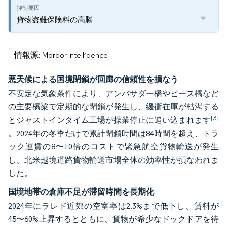
貨物盗難保険料の高騰
情報源: Mordor Intelligence
悪天候による国境閉鎖が回廊の信頼性を損なう
不安定な気象条件により、アンバサダー橋やピース橋など
の主要橋梁で定期的な閉鎖が発生し、緩衝在庫が枯渇する
[3]
とジャストインタイム工場が操業停止に追い込まれます
。2024年の冬季だけで累計閉鎖時間は84時間を超え、トラ
ック運賃の8〜10倍のコストで緊急航空貨物輸送が発生
し、北米越境道路貨物輸送市場全体の効率性が損なわれま
した。
国境地帯の倉庫不足が滞留時間を長期化
2024年にラレド近郊の空室率は2.3%まで低下し、賃料が
45〜60%上昇するとともに、貨物が希少なドックドアを待