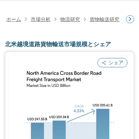
ホーム
市場分析
物流研究
貨物輸送研究
北米
北米越境道路貨物輸送市場規模とシェア
シェア
画像 © Mordor Intelligence。再利用に