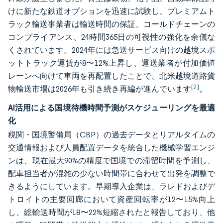
けに新たな鉄道オプションを迅速に試験し、プレミアムト
ラック輸送事業者は輸送時間の保証、コールドチェーンの
コンプライアンス、24時間365日の可視性の強化を余儀な
くされています。2024年には急送サービス向けの越境スポ
ットトラック運賃が8〜12%上昇し、運送業者が付加価値
レーンへ向けて車両を再配置したことで、北米越境道路貨
[2]
物輸送市場は2026年も引き続き再編が進んでいます
。
AI活用による国境待機時間予測がスケジューリングを最適
化
税関・国境警備局（CBP）の過去データとリアルタイムの
交通情報および人員配置データを統合した機械学習エンジ
ンは、現在最大90%の精度で国境での滞留時間を予測し、
配車担当者が混雑の少ない時間帯に合わせて出発を調整で
きるようにしています。早期導入企業は、ラレドおよびデ
トロイトの主要回廊において資産回転率が12〜15%向上
し、総輸送時間が18〜22%短縮されたと報告しており、他