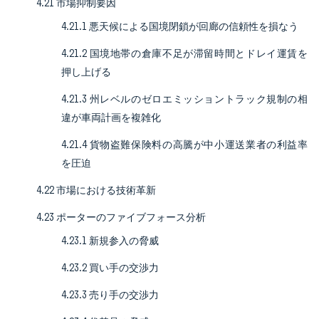
4.21 市場抑制要因
4.21.1 悪天候による国境閉鎖が回廊の信頼性を損なう
4.21.2 国境地帯の倉庫不足が滞留時間とドレイ運賃を
押し上げる
4.21.3 州レベルのゼロエミッショントラック規制の相
違が車両計画を複雑化
4.21.4 貨物盗難保険料の高騰が中小運送業者の利益率
を圧迫
4.22 市場における技術革新
4.23 ポーターのファイブフォース分析
4.23.1 新規参入の脅威
4.23.2 買い手の交渉力
4.23.3 売り手の交渉力