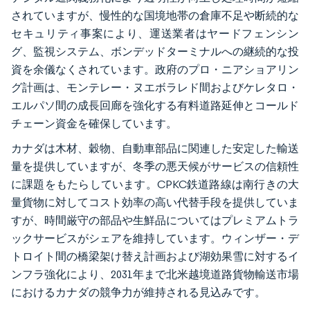
されていますが、慢性的な国境地帯の倉庫不足や断続的な
セキュリティ事案により、運送業者はヤードフェンシン
グ、監視システム、ボンデッドターミナルへの継続的な投
資を余儀なくされています。政府のプロ・ニアショアリン
グ計画は、モンテレー・ヌエボラレド間およびケレタロ・
エルパソ間の成長回廊を強化する有料道路延伸とコールド
チェーン資金を確保しています。
カナダは木材、穀物、自動車部品に関連した安定した輸送
量を提供していますが、冬季の悪天候がサービスの信頼性
に課題をもたらしています。CPKC鉄道路線は南行きの大
量貨物に対してコスト効率の高い代替手段を提供していま
すが、時間厳守の部品や生鮮品についてはプレミアムトラ
ックサービスがシェアを維持しています。ウィンザー・デ
トロイト間の橋梁架け替え計画および湖効果雪に対するイ
ンフラ強化により、2031年まで北米越境道路貨物輸送市場
におけるカナダの競争力が維持される見込みです。