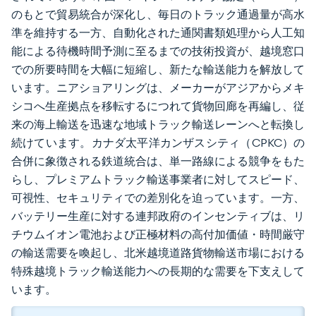
のもとで貿易統合が深化し、毎日のトラック通過量が高水
準を維持する一方、自動化された通関書類処理から人工知
能による待機時間予測に至るまでの技術投資が、越境窓口
での所要時間を大幅に短縮し、新たな輸送能力を解放して
います。ニアショアリングは、メーカーがアジアからメキ
シコへ生産拠点を移転するにつれて貨物回廊を再編し、従
来の海上輸送を迅速な地域トラック輸送レーンへと転換し
続けています。カナダ太平洋カンザスシティ（CPKC）の
合併に象徴される鉄道統合は、単一路線による競争をもた
らし、プレミアムトラック輸送事業者に対してスピード、
可視性、セキュリティでの差別化を迫っています。一方、
バッテリー生産に対する連邦政府のインセンティブは、リ
チウムイオン電池および正極材料の高付加価値・時間厳守
の輸送需要を喚起し、北米越境道路貨物輸送市場における
特殊越境トラック輸送能力への長期的な需要を下支えして
います。