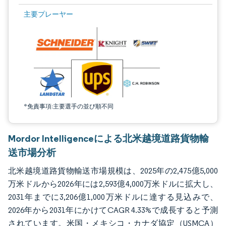
画像 © Mordor Intelligence。再利用にはCC BY 4.0の表示が必要です。
主要プレーヤー
*免責事項:主要選手の並び順不同
Mordor Intelligenceによる北米越境道路貨物輸
送市場分析
北米越境道路貨物輸送市場規模は、2025年の2,475億5,000
万米ドルから2026年には2,593億4,000万米ドルに拡大し、
2031年までに3,206億1,000万米ドルに達する見込みで、
2026年から2031年にかけてCAGR 4.33%で成長すると予測
されています。米国・メキシコ・カナダ協定（USMCA）