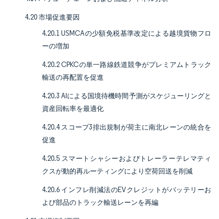
4.20 市場促進要因
4.20.1 USMCAの少額免税基準改定による越境貨物フロ
ーの増加
4.20.2 CPKCの単一路線鉄道競争がプレミアムトラック
輸送の再配置を促進
4.20.3 AIによる国境待機時間予測がスケジューリングと
資産回転率を最適化
4.20.4 スコープ3排出規制が荷主に南北レーンの統合を
促進
4.20.5 スマートシャシーおよびトレーラーテレマティ
クスが動的再ルーティングにより空荷回送を削減
4.20.6 インフレ削減法のEVクレジットがバッテリーお
よび部品のトラック輸送レーンを再編