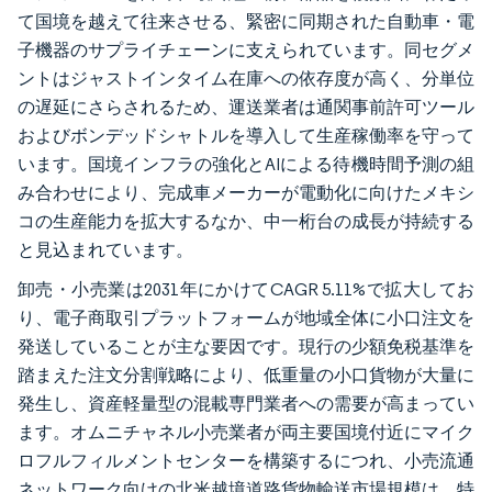
て国境を越えて往来させる、緊密に同期された自動車・電
子機器のサプライチェーンに支えられています。同セグメ
ントはジャストインタイム在庫への依存度が高く、分単位
の遅延にさらされるため、運送業者は通関事前許可ツール
およびボンデッドシャトルを導入して生産稼働率を守って
います。国境インフラの強化とAIによる待機時間予測の組
み合わせにより、完成車メーカーが電動化に向けたメキシ
コの生産能力を拡大するなか、中一桁台の成長が持続する
と見込まれています。
卸売・小売業は2031年にかけてCAGR 5.11%で拡大してお
り、電子商取引プラットフォームが地域全体に小口注文を
発送していることが主な要因です。現行の少額免税基準を
踏まえた注文分割戦略により、低重量の小口貨物が大量に
発生し、資産軽量型の混載専門業者への需要が高まってい
ます。オムニチャネル小売業者が両主要国境付近にマイク
ロフルフィルメントセンターを構築するにつれ、小売流通
ネットワーク向けの北米越境道路貨物輸送市場規模は、特