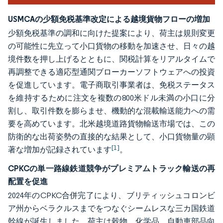
USMCAの少額免税基準改定による越境貨物フローの増加
少額免税基準の調和に向けた提案により、荷主は規則変更
の可能性に先立って小口貨物の移動を加速させ、日々の越
境件数を押し上げるとともに、関税計算をリアルタイムで
再調整できる適応型通関ブローカーソフトウェアへの投資
を促進しています。電子商取引事業者は、免税ステータス
を維持するために注文を複数の800米ドル未満の小口に分
割し、取引件数を膨らませ、機動的な混載輸送能力への需
要を高めています。北米越境道路貨物輸送市場では、この
防衛的な出荷姿勢の直接的な結果として、小口貨物量の顕
[1]
著な増加が記録されています
。
CPKCの単一路線鉄道競争がプレミアムトラック輸送の再
配置を促進
2024年のCPKC合併完了により、ブリティッシュコロンビ
ア州からベラクルスまでをつなぐシームレスな三カ国鉄道
幹線が誕生しました。荷主は穀物、化学品、自動車部品向