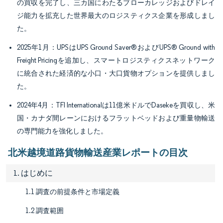
の買収を完了し、三カ国にわたるブローカレッジおよびドレイ
ジ能力を拡充した世界最大のロジスティクス企業を形成しまし
た。
2025年1月：UPSはUPS Ground Saver®およびUPS® Ground with
Freight Pricingを追加し、スマートロジスティクスネットワーク
に統合された経済的な小口・大口貨物オプションを提供しまし
た。
2024年4月：TFI Internationalは11億米ドルでDasekeを買収し、米
国・カナダ間レーンにおけるフラットベッドおよび重量物輸送
の専門能力を強化しました。
北米越境道路貨物輸送産業レポートの目次
1. はじめに
1.1 調査の前提条件と市場定義
1.2 調査範囲