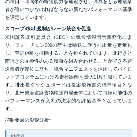
の曜日・時間帯の輸送能力を逼迫させ、遅れをとる運送業
者が追いつかなければならない新たなパフォーマンス基準
を設定しています。
スコープ3排出規制がレーン統合を促進
米国証券取引委員会（SEC）の気候情報開示義務化によ
り、フォーチュン500の荷主は輸送に伴う排出量を定量化
し、空走距離を排除することを迫られています。北行きと
南行きの互換性のある積荷を組み合わせることができる運
送業者が優位に立ち、統合マニフェストを活用してパイロ
ットプログラムにおける走行距離を最大11%削減していま
す。排出量ダッシュボードは提案依頼書の標準項目とな
り、北米越境道路貨物輸送市場全体において持続可能性の
パフォーマンスが入札の決定的な評価基準となっていま
す。
抑制要因の影響分析
*