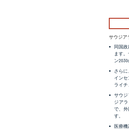
画像 © Mo
サウジア
同国政
ます。
ン20
さらに
インセ
ライチ
サウジ
ジアラ
で、外
す。
医療機