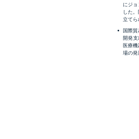
にジョ
した。
立てら
国際貿
開発支
医療機
場の発