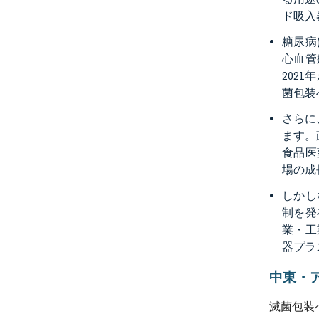
ド吸入
糖尿病
心血管
202
菌包装
さらに
ます。
食品医
場の成
しかし
制を発
業・工
器プラ
中東・
滅菌包装