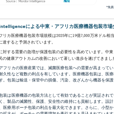
*免
画像 © Mordor Intelligence。再利用にはCC BY 4.0の表示が必要です。
or Intelligenceによる中東・アフリカ医療機器包装市
リカ医療機器包装市場規模は2025年に19億7,000万米ドル相当であり
に達すると予測されています。
に対する需要の急増が保護包装の必要性を高めています。中東
民の健康アウトカムの改善において著しい進歩を遂げてきまし
アフリカの医療産業では、滅菌医療包装への需要が高まってい
耐久性など複数の利点を有しています。医療機器包装は、医療
す。包装は輸送・保管中の損傷、汚染、改ざんから機器を保護
包装は医療機器の包装方法として有効であることが実証されて
く、製品の滅菌性、保護、安全性の維持にも貢献します。設計
、医療用ポーチ包装の利点を最大化できます。さらに、小型か
の拡大が、ポーチへの需要増加を牽引すると見込まれています