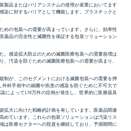
装製品またはバリアシステムの使用が産業においてます
感染に対するバリアとして機能します。プラスチックと
。
ための包装への需要が高まっています。さらに、効率性
医薬品の完全性と滅菌性を保証する包装ソリューション
た。感染拡大防止のための滅菌医療包装への需要急増は
り、汚染を防ぐための滅菌医療包装への需要が高まり、
規制が、このセグメントにおける滅菌包装への需要を押
し外科手術中の細菌や疾患の感染を防ぐために不可欠で
感染によって170万件の症例が発生し、世界的に医療器具
資拡大に向けた戦略的計画を有しています。医薬品関連
高めています。これらの包装ソリューションは汚染リス
域は医療セクターへの投資を継続しており、予測期間に