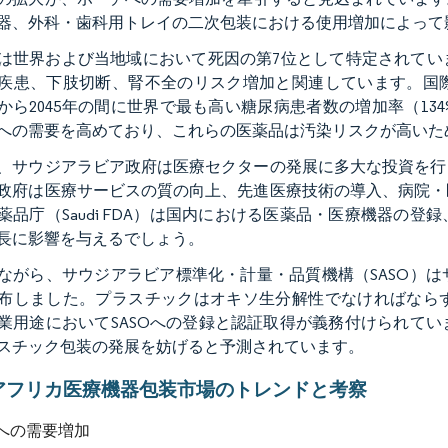
器、外科・歯科用トレイの二次包装における使用増加によって
は世界および当地域において死因の第7位として特定されてい
疾患、下肢切断、腎不全のリスク増加と関連しています。国
1年から2045年の間に世界で最も高い糖尿病患者数の増加率（
への需要を高めており、これらの医薬品は汚染リスクが高いた
、サウジアラビア政府は医療セクターの発展に多大な投資を行
政府は医療サービスの質の向上、先進医療技術の導入、病院・
薬品庁（Saudi FDA）は国内における医薬品・医療機器の
長に影響を与えるでしょう。
ながら、サウジアラビア標準化・計量・品質機構（SASO）
布しました。プラスチックはオキソ生分解性でなければなら
業用途においてSASOへの登録と認証取得が義務付けられて
スチック包装の発展を妨げると予測されています。
アフリカ医療機器包装市場のトレンドと考察
への需要増加