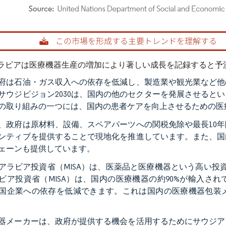
rdor Intelligence。再利用にはCC BY 4.0の表示が必要です。
ラビアは医療機器生産の増加により著しい成長を記録すると予
府は石油・ガス収入への依存を低減し、製造業や観光業など他
サウジビジョン2030は、国内の他のセクターを発展させると
30の取り組みの一つには、国内の患者ケアを向上させるための
、政府は原材料、設備、スペアパーツへの関税免除や最長10
ンティブを提供することで現地化を推進しています。また、国
ェーンも提供しています。
アラビア投資省（MISA）は、医薬品と医療機器という高い投
ビア投資省（MISA）は、国内の医療機器の約90%が輸入さ
国企業への依存を低減できます。これは国内の医療機器包装
器メーカーは、政府が提供する機会を活用するためにサウジアラ