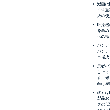
滅菌は
ます重
紙の使
医療機
を高め
への需
パンデ
パンデ
市場成
患者の
し上げ
す。米
向け滅
政府は
製品お
クの低