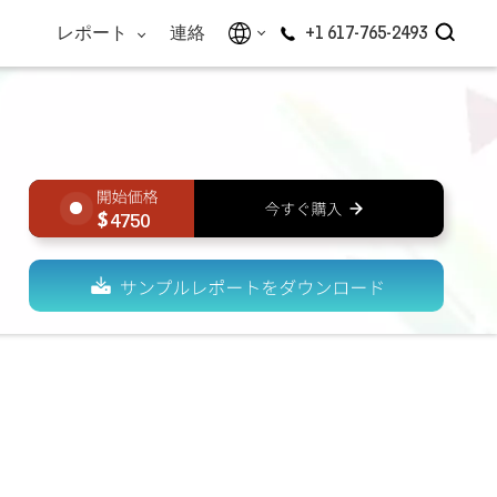
レポート
連絡
+1 617-765-2493
4750