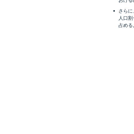
おける
さらに
人口割
占める