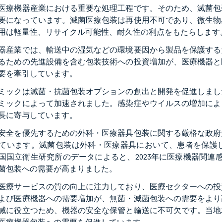
医療機器産業における重要な処理工程です。そのため、滅菌包
要になっています。滅菌医療包装は再使用不可であり、微生物
用は軽量性、リサイクル可能性、耐久性の利点をもたらします
器産業では、輸送中の湿気などの環境要因から製品を保護する
るための先進設備を含む包装技術への投資増加が、医療機器と
要を牽引しています。
ミックは滅菌・抗菌包装オプションの創出と開発を促進しまし
ミックによって加速されました。感染症やウイルスの増加によ
長に寄与しています。
安全を優先するための外科・医療器具包装に関する厳格な政府
ています。滅菌包装は外科・医療器具において、患者を保護
国国立衛生研究所のデータによると、2023年に医療機器関連
菌包装への需要が高まりました。
医療サービスの質の向上に注力しており、医療セクターへの投
よび医療機器への需要増加が、無菌・滅菌包装への需要をより
減に役立つため、機器の安全な保管と輸送に不可欠です。当地