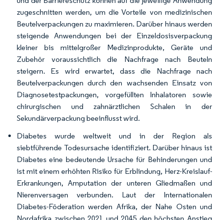
und der Barriereschutz können auf die jeweilige Anwendung
zugeschnitten werden, um die Vorteile von medizinischen
Beutelverpackungen zu maximieren. Darüber hinaus werden
steigende Anwendungen bei der Einzeldosisverpackung
kleiner bis mittelgroßer Medizinprodukte, Geräte und
Zubehör voraussichtlich die Nachfrage nach Beuteln
steigern. Es wird erwartet, dass die Nachfrage nach
Beutelverpackungen durch den wachsenden Einsatz von
Diagnosetestpackungen, vorgefüllten Inhalatoren sowie
chirurgischen und zahnärztlichen Schalen in der
Sekundärverpackung beeinflusst wird.
Diabetes wurde weltweit und in der Region als
siebtführende Todesursache identifiziert. Darüber hinaus ist
Diabetes eine bedeutende Ursache für Behinderungen und
ist mit einem erhöhten Risiko für Erblindung, Herz-Kreislauf-
Erkrankungen, Amputation der unteren Gliedmaßen und
Nierenversagen verbunden. Laut der Internationalen
Diabetes-Föderation werden Afrika, der Nahe Osten und
Nordafrika zwischen 2021 und 2045 den höchsten Anstieg