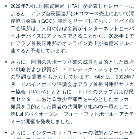
2022年7月に国際貿易局（ITA）が発表したレポートに
よると、アラブ首長国連邦はEコマース売上において湾
岸協力会議（GCC）諸国をリードしており、ドバイ商
工会議所は、人口のほぼ全員がインターネットとモバ
イルデバイスにアクセスできることから、2025年まで
にアラブ首長国連邦のオンライン売上が80億米ドルに
達すると予測しています。
さらに、同国のスポーツ産業の成長を目的とした政府
の戦略および投資が、アスレチック・フットウェアへ
の堅調な需要をもたらしています。例えば、2022年7
月、ドバイスポーツ評議会はアラブ首長国連邦サッカ
ー協会（UAEFA）とともに、ドバイのクラブおよび民
間セクターにおける青少年部門を中心としたサッカー
発展を目的とした両者の共同取り組みの一環として、
第1回ドバイオープン・フォー・フットボール・アカデ
ミーの開催を発表しました。
さらに、インターネットユーザーの増加とソーシャル