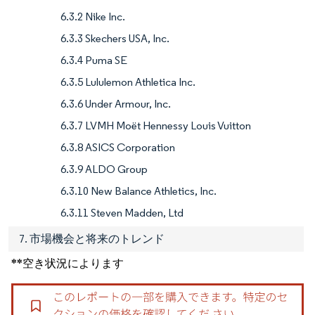
6.3.2 Nike Inc.
6.3.3 Skechers USA, Inc.
6.3.4 Puma SE
6.3.5 Lululemon Athletica Inc.
6.3.6 Under Armour, Inc.
6.3.7 LVMH Moët Hennessy Louis Vuitton
6.3.8 ASICS Corporation
6.3.9 ALDO Group
6.3.10 New Balance Athletics, Inc.
6.3.11 Steven Madden, Ltd
7. 市場機会と将来のトレンド
**空き状況によります