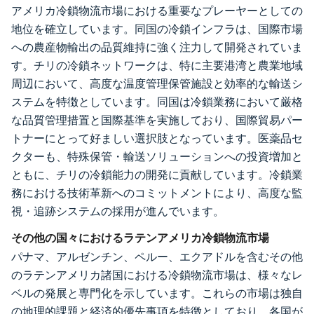
アメリカ冷鎖物流市場における重要なプレーヤーとしての
地位を確立しています。同国の冷鎖インフラは、国際市場
への農産物輸出の品質維持に強く注力して開発されていま
す。チリの冷鎖ネットワークは、特に主要港湾と農業地域
周辺において、高度な温度管理保管施設と効率的な輸送シ
ステムを特徴としています。同国は冷鎖業務において厳格
な品質管理措置と国際基準を実施しており、国際貿易パー
トナーにとって好ましい選択肢となっています。医薬品セ
クターも、特殊保管・輸送ソリューションへの投資増加と
ともに、チリの冷鎖能力の開発に貢献しています。冷鎖業
務における技術革新へのコミットメントにより、高度な監
視・追跡システムの採用が進んでいます。
その他の国々におけるラテンアメリカ冷鎖物流市場
パナマ、アルゼンチン、ペルー、エクアドルを含むその他
のラテンアメリカ諸国における冷鎖物流市場は、様々なレ
ベルの発展と専門化を示しています。これらの市場は独自
の地理的課題と経済的優先事項を特徴としており、各国が