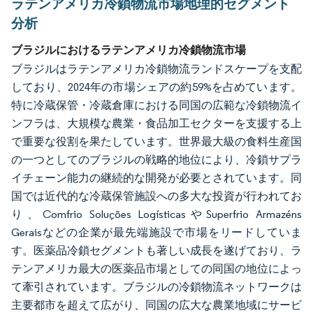
ラテンアメリカ冷鎖物流市場地理的セグメント
分析
ブラジルにおけるラテンアメリカ冷鎖物流市場
ブラジルはラテンアメリカ冷鎖物流ランドスケープを支配
しており、2024年の市場シェアの約59%を占めています。
特に冷蔵保管・冷蔵倉庫における同国の広範な冷鎖物流イ
ンフラは、大規模な農業・食品加工セクターを支援する上
で重要な役割を果たしています。世界最大級の食料生産国
の一つとしてのブラジルの戦略的地位により、冷鎖サプラ
イチェーン能力の継続的な開発が必要とされています。同
国では近代的な冷蔵保管施設への多大な投資が行われてお
り、Comfrio Soluções LogísticasやSuperfrio Armazéns
Geraisなどの企業が最先端施設で市場をリードしていま
す。医薬品冷鎖セグメントも著しい成長を遂げており、ラ
テンアメリカ最大の医薬品市場としての同国の地位によっ
て牽引されています。ブラジルの冷鎖物流ネットワークは
主要都市を超えて広がり、同国の広大な農業地域にサービ