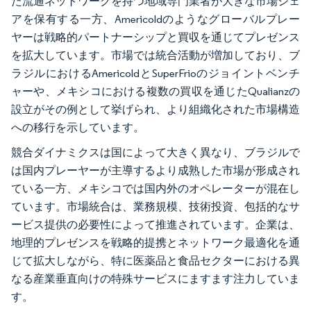
た流通ネットワークを持つ地域専門業者が大きな市場シェ
アを保有する一方、Americoldのようなグローバルプレー
ヤーは戦略的パートナーシップと買収を通じてプレゼンス
を拡大しています。市場では統合活動が増加しており、ブ
ラジルにおけるAmericoldとSuperFrioのジョイントベンチ
ャーや、メキシコにおける複数の買収を通じたQualianzの
設立がその例として挙げられ、より組織化された市場構造
への移行を示しています。
競合ダイナミクスは国によって大きく異なり、ブラジルで
は国内プレーヤーが主導するより成熟した市場が形成され
ている一方、メキシコでは国内外のオペレーターが混在し
ています。市場統合は、業務規模、技術投資、包括的なサ
ービス提供の必要性によって推進されています。企業は、
地理的プレゼンスを戦略的提携とネットワーク最適化を通
じて拡大しながら、特に医薬品と食品セクターにおける異
なる産業垂直向けの特殊サービスにますます注力していま
す。