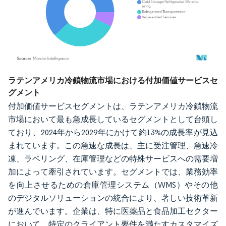
画像 © Mordor Intelligence。再利用にはCC BY 4.0の表示が必要です。
ラテンアメリカ冷鎖物流市場における付加価値サービスセ
グメント
付加価値サービスセグメントは、ラテンアメリカ冷鎖物流
市場において最も急成長しているセグメントとして台頭し
ており、2024年から2029年にかけて約13%の成長率が見込
まれています。この急速な成長は、主に受注管理、急速冷
凍、ラベリング、在庫管理などの特殊サービスへの需要増
加によって牽引されています。セグメントでは、業務効率
を向上させるための倉庫管理システム（WMS）やその他
のデジタルソリューションの統合により、著しい技術革新
が進んでいます。企業は、特に医薬品と食品加工セクター
において、特定のクライアント要件を満たすカスタマイズ