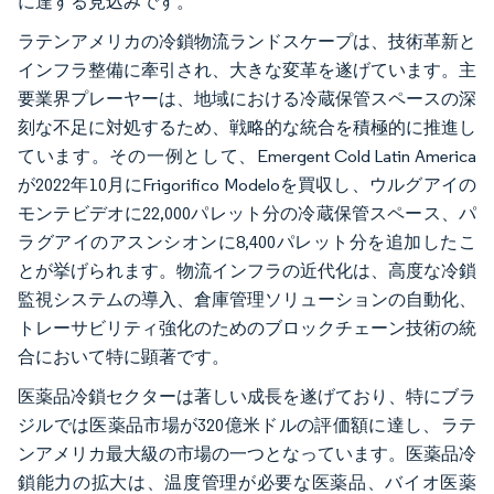
に達する見込みです。
ラテンアメリカの冷鎖物流ランドスケープは、技術革新と
インフラ整備に牽引され、大きな変革を遂げています。主
要業界プレーヤーは、地域における冷蔵保管スペースの深
刻な不足に対処するため、戦略的な統合を積極的に推進し
ています。その一例として、Emergent Cold Latin America
が2022年10月にFrigorifico Modeloを買収し、ウルグアイの
モンテビデオに22,000パレット分の冷蔵保管スペース、パ
ラグアイのアスンシオンに8,400パレット分を追加したこ
とが挙げられます。物流インフラの近代化は、高度な冷鎖
監視システムの導入、倉庫管理ソリューションの自動化、
トレーサビリティ強化のためのブロックチェーン技術の統
合において特に顕著です。
医薬品冷鎖セクターは著しい成長を遂げており、特にブラ
ジルでは医薬品市場が320億米ドルの評価額に達し、ラテ
ンアメリカ最大級の市場の一つとなっています。医薬品冷
鎖能力の拡大は、温度管理が必要な医薬品、バイオ医薬