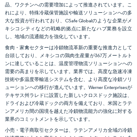
品、ワクチンへの需要増加によって推進されています。こ
れにより、特殊冷蔵保管施設や輸送ソリューションへの多
大な投資が行われており、CSafe Globalのような企業がメ
キシコシティなどの戦略的拠点に新たなハブ業務を設立
し、地域の流通能力を強化しています。
食肉・家禽セクターは冷鎖物流革新の重要な推進力として
台頭しており、メキシコの鶏肉生産量が367万メートルト
ンに達していることは、温度管理物流ソリューションへの
需要の高まりを示しています。業界では、高度な急速冷凍
技術や多温度帯輸送システムを含む、より高度な冷鎖ソリ
ューションへの移行が進んでいます。Werner Enterprisesが
テキサス州ラレドに設置した新しいクロスドック施設は、
ドライおよび冷蔵ドックの両方を備えており、米国とラテ
ンアメリカ間の国境を越えた冷鎖物流能力の強化に対する
業界のコミットメントを示しています。
小売・電子商取引セクターは、ラテンアメリカ全域の冷鎖