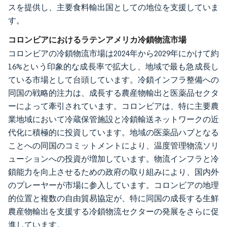
スを提供し、主要食料輸出国としての地位を支援していま
す。
コロンビアにおけるラテンアメリカ冷鎖物流市場
コロンビアの冷鎖物流市場は2024年から2029年にかけて約
16%という印象的な成長率で拡大し、地域で最も急成長し
ている市場として台頭しています。冷鎖インフラ整備への
同国の戦略的注力は、成長する農産物輸出と医薬品セクタ
ーによって牽引されています。コロンビアは、特に主要農
業地域において冷蔵保管施設と冷鎖輸送ネットワークの近
代化に積極的に投資しています。地域の医薬品ハブとなる
ことへの同国のコミットメントにより、温度管理物流ソリ
ューションへの投資が増加しています。物流インフラと冷
鎖能力を向上させるための政府の取り組みにより、国内外
のプレーヤーが市場に参入しています。コロンビアの地理
的位置と複数の自由貿易協定が、特に同国の成長する生鮮
農産物輸出を支援する冷鎖物流セクターの発展をさらに促
進しています。