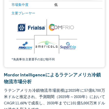
市場集中度
低
画像 © Mordor Intelligence。再利用にはCC BY 4.0の表示が必要です。
主要プレーヤー
*免責事項:主要選手の並び順不同
Mordor Intelligenceによるラテンアメリカ冷鎖
物流市場分析
ラテンアメリカ冷鎖物流市場規模は2025年に57億8,700万
米ドルと推定され、予測期間（2025年～2030年）において
CAGR 11.60%で成長し、2030年までに101億5,000万米ドル