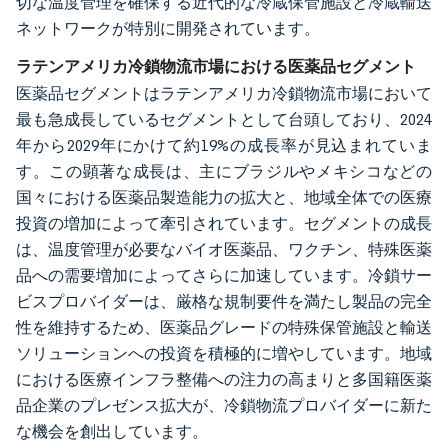
切な温度管理を確保する近代的な冷蔵保管施設と冷蔵輸送
ネットワークが特別に開発されています。
ラテンアメリカ冷鎖物流市場における医薬品セグメント
医薬品セグメントはラテンアメリカ冷鎖物流市場において
最も急成長しているセグメントとして台頭しており、2024
年から2029年にかけて約19%の成長率が見込まれていま
す。この顕著な成長は、主にブラジルやメキシコなどの
国々における医薬品製造能力の拡大と、地域全体での医療
投資の増加によって牽引されています。セグメントの成長
は、温度管理が必要なバイオ医薬品、ワクチン、特殊医薬
品への需要増加によってさらに加速しています。冷鎖サー
ビスプロバイダーは、厳格な規制要件を満たし製品の完全
性を維持するため、医薬品グレードの特殊保管施設と輸送
ソリューションへの投資を積極的に増やしています。地域
における医療インフラ整備への注力の高まりと多国籍医薬
品企業のプレゼンス拡大が、冷鎖物流プロバイダーに新た
な機会を創出しています。