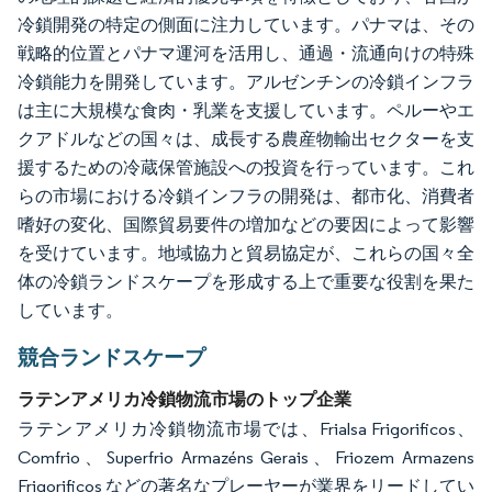
冷鎖開発の特定の側面に注力しています。パナマは、その
戦略的位置とパナマ運河を活用し、通過・流通向けの特殊
冷鎖能力を開発しています。アルゼンチンの冷鎖インフラ
は主に大規模な食肉・乳業を支援しています。ペルーやエ
クアドルなどの国々は、成長する農産物輸出セクターを支
援するための冷蔵保管施設への投資を行っています。これ
らの市場における冷鎖インフラの開発は、都市化、消費者
嗜好の変化、国際貿易要件の増加などの要因によって影響
を受けています。地域協力と貿易協定が、これらの国々全
体の冷鎖ランドスケープを形成する上で重要な役割を果た
しています。
競合ランドスケープ
ラテンアメリカ冷鎖物流市場のトップ企業
ラテンアメリカ冷鎖物流市場では、Frialsa Frigorificos、
Comfrio、Superfrio Armazéns Gerais、Friozem Armazens
Frigorificos などの著名なプレーヤーが業界をリードしてい