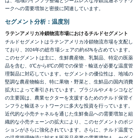
は、地域のインフラ整備とシームレスな冷鎖流通ネットワ
ークへの需要増加と密接に関連しています。
セグメント分析：温度別
ラテンアメリカ冷鎖物流市場におけるチルドセグメント
チルドセグメントはラテンアメリカ冷鎖物流市場を支配し
ており、2024年の総市場シェアの約63%を占めています。
このセグメントは主に、生鮮農産物、乳製品、特定の医薬
品を含む、0℃から8℃の間での保管・輸送が必要な温度管
理製品に対応しています。セグメントの優位性は、地域の
堅調な農産物輸出、特に果物・野菜と、生鮮品の国内消費
拡大によって牽引されています。ブラジルやメキシコなど
の主要国は、農業セクターを支援するためのチルド保管イ
ンフラと輸送ネットワークに多大な投資を行っています。
近代的な小売チャネルを通じた生鮮食品への需要増加と組
織的な小売チェーンの拡大により、このセグメントのポジ
ションがさらに強化されています。さらに、チルド温度で
の温度管理物流に対する医薬品産業の需要増加も、セグメ