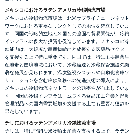
メキシコにおけるラテンアメリカ冷鎖物流市場
メキシコの冷鎖物流市場は、北米サプライチェーンネット
ワークにおける重要なリンクとしての地位を確立していま
す。同国の戦略的立地と米国との強固な貿易関係が、冷鎖
インフラへの多大な投資を促進しています。メキシコの冷
鎖能力は、大規模な農産物輸出と成長する医薬品セクター
を支援する上で特に重要です。同国では、特に主要農業生
産地帯と国境地域において、冷蔵輸送と冷蔵保管施設の顕
著な発展が見られます。温度監視システムや自動化倉庫ソ
リューションを含む冷鎖業務への先進技術の導入により、
メキシコの冷鎖物流ネットワークの効率性が向上していま
す。同国の冷鎖インフラは、成長する食品加工産業と温度
管理製品への国内需要増加を支援する上でも重要な役割を
果たしています。
チリにおけるラテンアメリカ冷鎖物流市場
チリは、特に堅調な果物輸出産業を支援する上で、ラテン