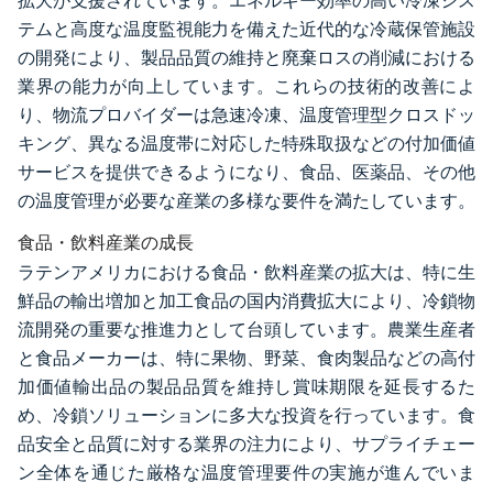
拡大が支援されています。エネルギー効率の高い冷凍シス
テムと高度な温度監視能力を備えた近代的な冷蔵保管施設
の開発により、製品品質の維持と廃棄ロスの削減における
業界の能力が向上しています。これらの技術的改善によ
り、物流プロバイダーは急速冷凍、温度管理型クロスドッ
キング、異なる温度帯に対応した特殊取扱などの付加価値
サービスを提供できるようになり、食品、医薬品、その他
の温度管理が必要な産業の多様な要件を満たしています。
食品・飲料産業の成長
ラテンアメリカにおける食品・飲料産業の拡大は、特に生
鮮品の輸出増加と加工食品の国内消費拡大により、冷鎖物
流開発の重要な推進力として台頭しています。農業生産者
と食品メーカーは、特に果物、野菜、食肉製品などの高付
加価値輸出品の製品品質を維持し賞味期限を延長するた
め、冷鎖ソリューションに多大な投資を行っています。食
品安全と品質に対する業界の注力により、サプライチェー
ン全体を通じた厳格な温度管理要件の実施が進んでいま