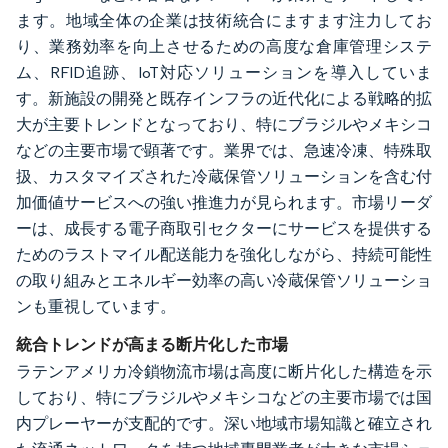
ます。地域全体の企業は技術統合にますます注力してお
り、業務効率を向上させるための高度な倉庫管理システ
ム、RFID追跡、IoT対応ソリューションを導入していま
す。新施設の開発と既存インフラの近代化による戦略的拡
大が主要トレンドとなっており、特にブラジルやメキシコ
などの主要市場で顕著です。業界では、急速冷凍、特殊取
扱、カスタマイズされた冷蔵保管ソリューションを含む付
加価値サービスへの強い推進力が見られます。市場リーダ
ーは、成長する電子商取引セクターにサービスを提供する
ためのラストマイル配送能力を強化しながら、持続可能性
の取り組みとエネルギー効率の高い冷蔵保管ソリューショ
ンも重視しています。
統合トレンドが高まる断片化した市場
ラテンアメリカ冷鎖物流市場は高度に断片化した構造を示
しており、特にブラジルやメキシコなどの主要市場では国
内プレーヤーが支配的です。深い地域市場知識と確立され