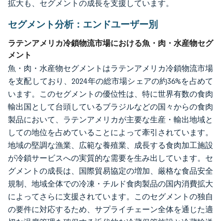
拡大も、セグメントの成長を支援しています。
セグメント分析：エンドユーザー別
ラテンアメリカ冷鎖物流市場における魚・肉・水産物セグ
メント
魚・肉・水産物セグメントはラテンアメリカ冷鎖物流市場
を支配しており、2024年の総市場シェアの約36%を占めて
います。このセグメントの優位性は、特に世界有数の食肉
輸出国として台頭しているブラジルなどの国々からの食肉
製品において、ラテンアメリカが主要な生産・輸出地域と
しての地位を占めていることによって牽引されています。
地域の堅調な漁業、広範な養殖業、成長する食肉加工施設
が冷鎖サービスへの実質的な需要を生み出しています。セ
グメントの成長は、国際貿易協定の増加、厳格な食品安全
規制、地域全体での冷凍・チルド食肉製品の国内消費拡大
によってさらに支援されています。このセグメントの独自
の要件に対応するため、サプライチェーン全体を通じた適