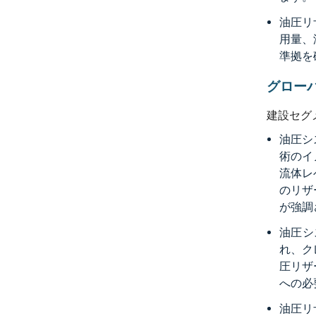
油圧リ
用量、
準拠を
グロー
建設セグ
油圧シ
術のイ
流体レ
のリザ
が強調
油圧シ
れ、ク
圧リザ
への必
油圧リ