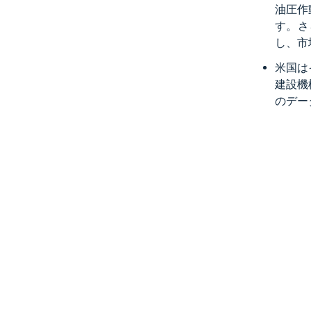
油圧作
す。さ
し、市
米国は
建設機
のデー