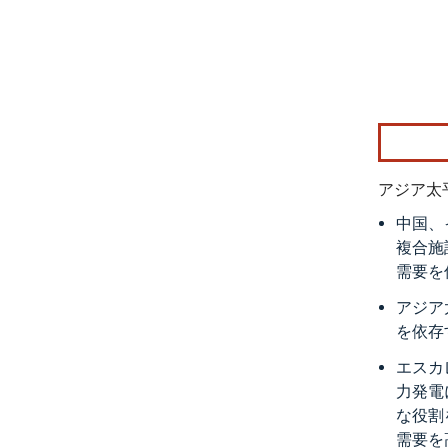
画像 © Mo
アジア太
中国、
複合施
需要を
アジア
を依存
エスカ
力発電
な役割
需要を