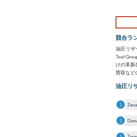
画像 © Mo
競合ラ
油圧リザーバー
Tool
けの革新
買収など
油圧リ
Zeus
Dona
Targ