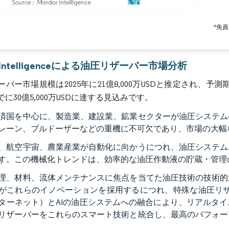
画像 © Mordor Intelligence。再利用にはCC BY 4.0の表示が必要です。
*免
r Intelligenceによる油圧リザーバー市場分析
バー市場規模は2025年に21億8,000万USDと推定され、予測期間
までに30億5,000万USDに達する見込みです。
済国を中心に、製造業、建設業、鉱業セクターが油圧システム
レーン、ブルドーザーなどの重機に不可欠であり、市場の大幅
、航空宇宙、農業産業が自動化に向かうにつれ、油圧システム
す。この機械化トレンドは、効率的な油圧作動液の貯蔵・管理
理、材料、流体メンテナンスに焦点を当てた油圧技術の技術的
がこれらのイノベーションを採用するにつれ、特殊な油圧リザ
ターネット）とAIの油圧システムへの融合により、リアルタ
リザーバーをこれらのスマート技術と統合し、最高のパフォー