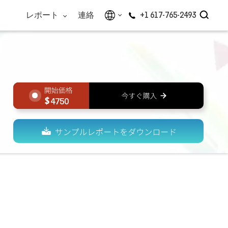
レポート
連絡
+1 617-765-2493
4750