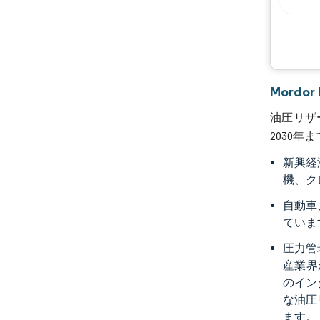
Mordo
油圧リザー
2030年
新興経
機、ク
自動車
ていま
圧力管
産業界
のイン
な油圧
ます。