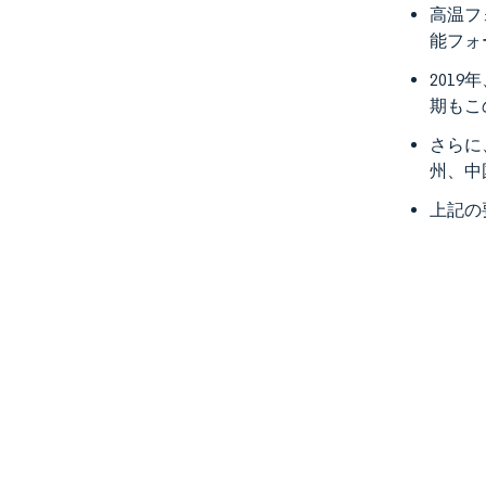
高温フ
能フォ
201
期もこ
さらに
州、中
上記の