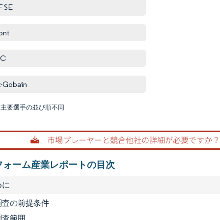
F SE
ont
IC
t-Gobain
:主要選手の並び順不同
画像 © M
フォーム産業レポートの目次
めに
1 調査の前提条件
 調査範囲