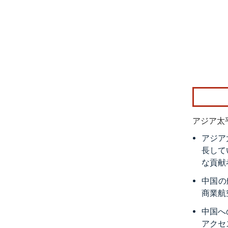
画像 © Mo
アジア太
アジア
長して
な貢献
中国の
商業航
中国へ
アクセ