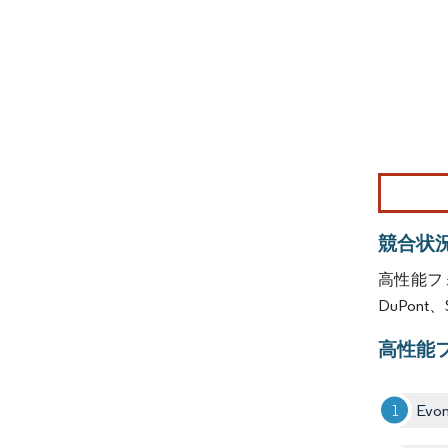
画像 © Mo
競合状
高性能フォ
DuPont
高性能
Evon