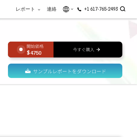
レポート
連絡
+1 617-765-2493
4750