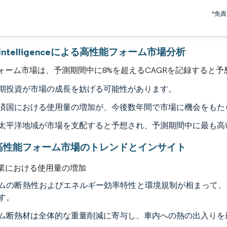
画像 © Mordor Intelligence。再利用にはCC BY 4.0の表示が必要です。
*免
r Intelligenceによる高性能フォーム市場分析
ォーム市場は、予測期間中に8%を超えるCAGRを記録すると予
期投資が市場の成長を妨げる可能性があります。
済国における使用量の増加が、今後数年間で市場に機会をもた
太平洋地域が市場を支配すると予想され、予測期間中に最も高い
高性能フォーム市場のトレンドとインサイト
業における使用量の増加
ムの断熱性およびエネルギー効率特性と環境規制が相まって、
す。
ム断熱材は全体的な重量削減に寄与し、車内への熱の出入りを