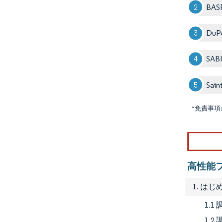
BAS
DuP
SAB
Sain
*免責事項
高性能
1. はじ
1.
1.2