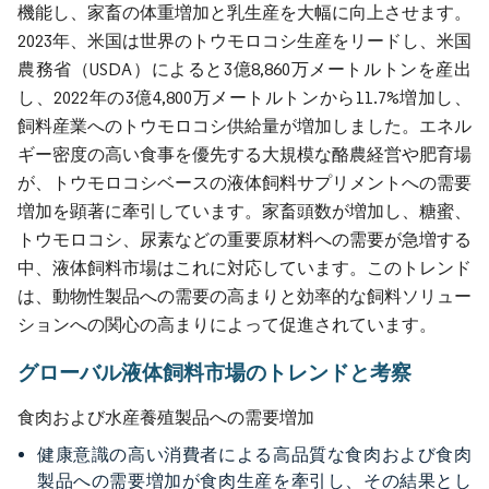
機能し、家畜の体重増加と乳生産を大幅に向上させます。
2023年、米国は世界のトウモロコシ生産をリードし、米国
農務省（USDA）によると3億8,860万メートルトンを産出
し、2022年の3億4,800万メートルトンから11.7%増加し、
飼料産業へのトウモロコシ供給量が増加しました。エネル
ギー密度の高い食事を優先する大規模な酪農経営や肥育場
が、トウモロコシベースの液体飼料サプリメントへの需要
増加を顕著に牽引しています。家畜頭数が増加し、糖蜜、
トウモロコシ、尿素などの重要原材料への需要が急増する
中、液体飼料市場はこれに対応しています。このトレンド
は、動物性製品への需要の高まりと効率的な飼料ソリュー
ションへの関心の高まりによって促進されています。
グローバル液体飼料市場のトレンドと考察
食肉および水産養殖製品への需要増加
健康意識の高い消費者による高品質な食肉および食肉
製品への需要増加が食肉生産を牽引し、その結果とし