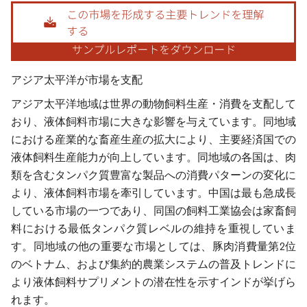
画像 © Mordor Intelligence。再利用にはCC BY 4.0の表示が必要です。
アジア太平洋が市場を支配
アジア太平洋地域は世界の動物飼料生産・消費を支配して
おり、液体飼料市場に大きな影響を与えています。同地域
における産業的な畜産生産の拡大により、主要経済国での
液体飼料生産能力が向上しています。同地域の各国は、肉
類を含むタンパク質豊富な製品への消費パターンの変化に
より、液体飼料市場を牽引しています。中国は最も急成長
している市場の一つであり、同国の飼料工業協会は家畜飼
料における最低タンパク質レベルの維持を重視していま
す。同地域の他の重要な市場としては、豚肉消費量第2位
のベトナム、および集約的農業システムの普及トレンドに
より液体飼料サプリメントの潜在性を示すインドが挙げら
れます。