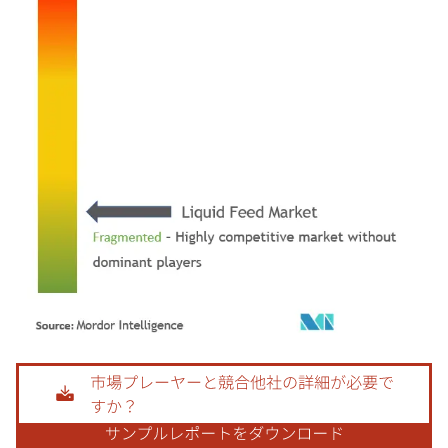
画像 © Mordor Intelligence。再利用にはCC BY 4.0の表示が必要です。