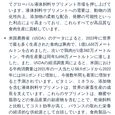
てグローバル液体飼料サプリメント市場を押し上げて
います。液体飼料サプリメントへの需要は、動物の消
化性向上、添加物の柔軟な配合、発酵の可能性といっ
た利点により高まっており、これらすべてが高品質な
食肉生産に貢献しています。
米国農務省（USDA）のデータによると、2023年に世界
で最も多く生産された食肉は豚肉で、1億1,630万メート
ルトンを占めました。次いで鶏肉が1億383万メートル
トン、牛肉生産量は同年5,696万メートルトンに達しま
した。また、USDAの経済調査局によると、米国におけ
る牛肉消費量は2021年の一人当たり58.9ポンドから2022
年には59.1ポンドに増加し、今後数年間も着実に増加す
ると予測されています。ビタミン、ミネラル、添加物
を含む液体飼料サプリメントは、世界の家畜生産の成
長を支えています。これらのサプリメントは、糖蜜や
脂肪などの食品産業の副産物を含むことで、乾燥飼料
と比較してコスト効率が高く、バランスの取れた栄養
の経済的な供給源として台頭しています。食肉製品へ