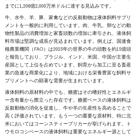
までに1,208億2,000万米ドルに達する見込みです。
牛、水牛、羊、豚、家禽などの反芻動物は液体飼料サプリ
メントを一般的に利用しています。肉、牛乳、卵などの動
物性製品の消費増加と家畜頭数の増加に牽引され、液体飼
料市場は堅調な成長が見込まれています。例えば、国連食
糧農業機関（FAO）は2023年の世界の牛の頭数を約15億頭
と報告しており、ブラジル、インド、米国、中国が主要生
産国として上位を占めています。飼育から加工に至る畜産
業の急速な商業化により、地域における栄養豊富な飼料サ
プリメントへの顕著な需要が生まれています。
液体飼料の原材料の中でも、糖蜜はその嗜好性とエネルギ
ー含有量から際立った存在です。糖蜜ベースの液体飼料は
反芻動物の消化を促進し、牛や羊の生産性を高めることで
高く評価されています。もう一つの重要な原材料、特に北
米においてはコーンスティープリカーが挙げられます。ト
ウモロコシベースの液体飼料は重要なエネルギー源として