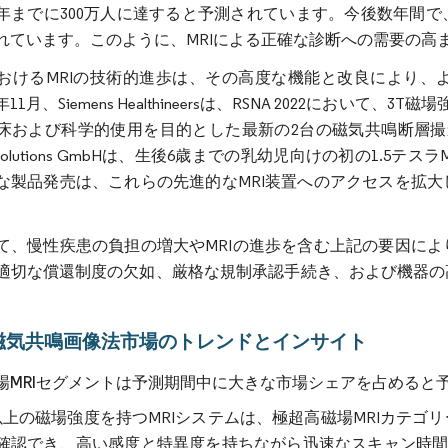
70年までに300万人に達すると予測されています。今後数年
れています。このように、MRIによる正確な診断への需要の高
おけるMRIの技術的進歩は、その高度な機能と改良により、
11月、Siemens Healthineersは、RSNA 2022において、3T磁場強度
床および科学的使用を目的とした最新の2台の磁気共鳴断層撮影
an Solutions GmbHは、生後6歳までの乳幼児向けの初の1
な製品発売は、これらの先進的なMRI装置へのアクセスを拡
て、慢性疾患の負担の増大やMRIの進歩を含む上記の要因に
適切な償還制度の欠如、厳格な規制承認手続き、および機器の
磁気共鳴画像法市場のトレンドとインサイト
場MRIセグメントは予測期間中に大きな市場シェアを占めると
以上の磁場強度を持つMRIシステムは、極超高磁場MRIカテ
確認でき、高い感度と特異度を持ちながら迅速なスキャン時間