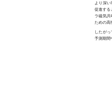
より深い
促進する
ラ磁気共鳴
ための高
したがっ
予測期間