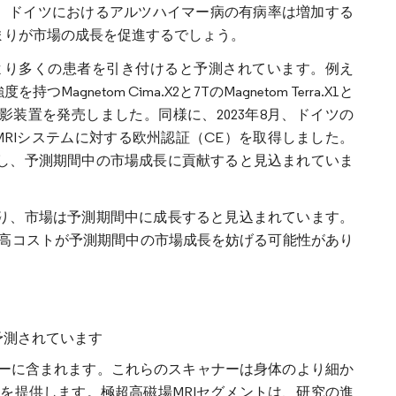
間で、ドイツにおけるアルツハイマー病の有病率は増加する
まりが市場の成長を促進するでしょう。
より多くの患者を引き付けると予測されています。例え
を持つMagnetom Cima.X2と7TのMagnetom Terra.X1と
装置を発売しました。同様に、2023年8月、ドイツの
.5テスラMRIシステムに対する欧州認証（CE）を取得しました。
大し、予測期間中の市場成長に貢献すると見込まれていま
より、市場は予測期間中に成長すると見込まれています。
高コストが予測期間中の市場成長を妨げる可能性があり
予測されています
ゴリーに含まれます。これらのスキャナーは身体のより細か
を提供します。極超高磁場MRIセグメントは、研究の進