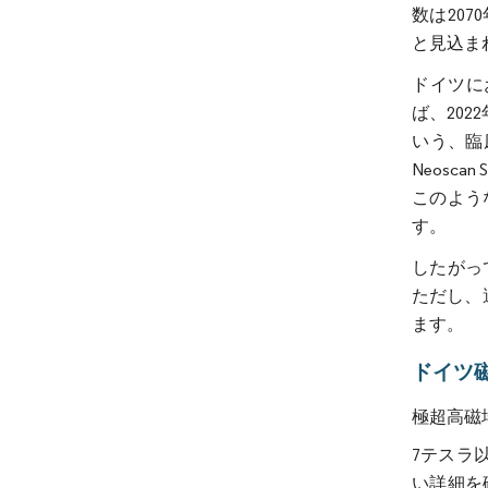
数は20
と見込ま
ドイツに
ば、2022年
いう、臨
Neosc
このよう
す。
したがっ
ただし、
ます。
ドイツ
極超高磁
7テスラ
い詳細を