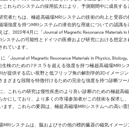
とこれらのシステムの採用拡大により、予測期間中に成長する
研究者たちは、極超高磁場MRIシステムの技術の向上と受容
磁場強度を持つMRIシステムの潜在的な用途についての認識
2023年4月に「Journal of Magnetic Resonance Materials i
RIシステムの可能性とドイツの医療および研究における想定
されています。
に「Journal of Magnetic Resonance Materials in Phys
標的生検のための7テスラを超える強度を持つ極超高磁場MRI
 MRIが提供する広い視野と低フリップ角の解剖学的3Dイメー
さまざまな段階を特徴付けるための完全な強度を持つ診断ツー
に、これらの研究は慢性疾患のより良い診断のための極超高磁
らかにしており、より多くの市場参加者がこの技術を探求し、
います。これらの要因は、極超高磁場MRIシステムへの高い
。
場MRIシステムは、脳およびその他の標的臓器の磁気イメー