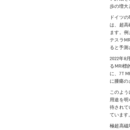
歩の増大
ドイツの
は、超高
ます。例えば、
テスラM
ると予測
2022年8月
るMRI
に、7T
に腫瘍の
このよう
用途を明
待されて
ています
極超高磁