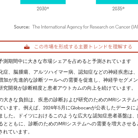
rdor Intelligence。再利用にはCC BY 4.0の表示が必要です。
予測期間中に大きな市場シェアを占めると予測されています
化症、脳腫瘍、アルツハイマー病、認知症などの神経疾患は、
増加が先進的な診断ツールへの需要を促進し、神経学セグメン
研究開発が診断精度と患者アウトカムの向上を続けています。
の大きな負担は、疾患の診断および研究のためのMRIシステ
います。例えば、2024年5月にGlobocanが公表したデータ
ました。ドイツにおけるこのような広大な認知症患者基盤は、
るとともに、診断のためのMRIシステムへの需要を増大させ
されています。