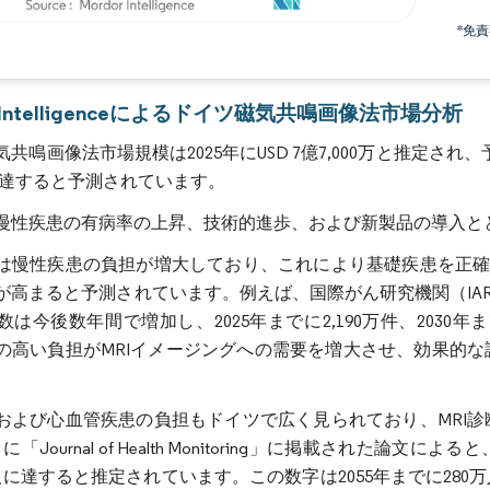
*免
画像 © Mordor Intelligence。再利用にはCC BY 4.0の表示が必要です。
r Intelligenceによるドイツ磁気共鳴画像法市場分析
共鳴画像法市場規模は2025年にUSD 7億7,000万と推定され、予測期
万に達すると予測されています。
慢性疾患の有病率の上昇、技術的進歩、および新製品の導入と
は慢性疾患の負担が増大しており、これにより基礎疾患を正確
が高まると予測されています。例えば、国際がん研究機関（IAR
数は今後数年間で増加し、2025年までに2,190万件、2030
の高い負担がMRIイメージングへの需要を増大させ、効果的
。
および心血管疾患の負担もドイツで広く見られており、MRI
9月に「Journal of Health Monitoring」に掲載された
万人に達すると推定されています。この数字は2055年までに2