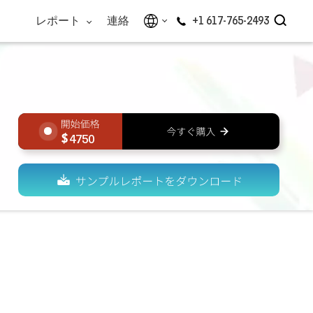
レポート
連絡
+1 617-765-2493
4750