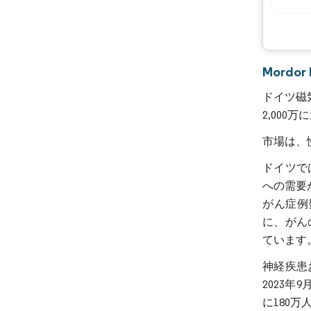
Mordo
ドイツ磁気
2,000
市場は、
ドイツで
への需要
がん症例
に、がん
ています
神経疾患
2023年
に180