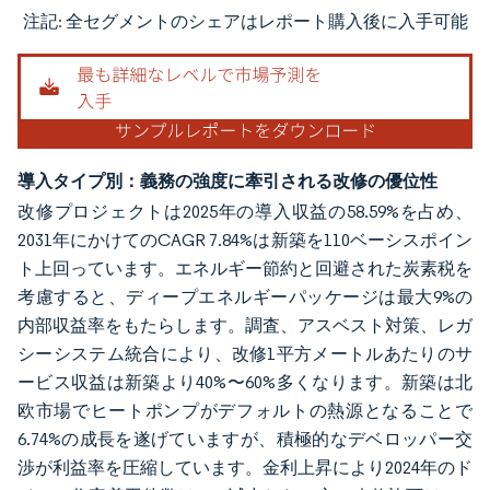
注記: 全セグメントのシェアはレポート購入後に入手可能
画像 © Mordor Intelligence。再利用にはCC BY 4.0の表示が必要です。
導入タイプ別：義務の強度に牽引される改修の優位性
改修プロジェクトは2025年の導入収益の58.59%を占め、
2031年にかけてのCAGR 7.84%は新築を110ベーシスポイン
ト上回っています。エネルギー節約と回避された炭素税を
考慮すると、ディープエネルギーパッケージは最大9%の
内部収益率をもたらします。調査、アスベスト対策、レガ
シーシステム統合により、改修1平方メートルあたりのサ
ービス収益は新築より40%〜60%多くなります。新築は北
欧市場でヒートポンプがデフォルトの熱源となることで
6.74%の成長を遂げていますが、積極的なデベロッパー交
渉が利益率を圧縮しています。金利上昇により2024年のド