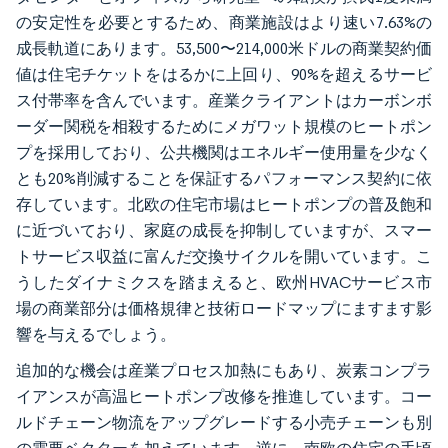
の安定性を必要とするため、商業施設はより速い7.63%の
成長軌道にあります。53,500〜214,000米ドルの商業契約価
値は住宅チケットをはるかに上回り、90%を超えるサービ
ス付帯率を含んでいます。産業クライアントはカーボンボ
ーダー関税を相殺するためにメガワット規模のヒートポン
プを採用しており、公共機関はエネルギー使用量を少なく
とも20%削減することを保証するパフォーマンス契約に依
存しています。北欧の住宅市場はヒートポンプの普及飽和
に近づいており、家庭の成長を抑制していますが、スマー
トサービス収益に富んだ交換サイクルを開いています。こ
うしたダイナミクスを踏まえると、欧州HVACサービス市
場の商業部分は価格規律と技術ロードマップにますます影
響を与えるでしょう。
追加的な機会は産業プロセス加熱にもあり、炭素コンプラ
イアンスが高温ヒートポンプ改修を推進しています。コー
ルドチェーン物流をアップグレードする小売チェーンも別