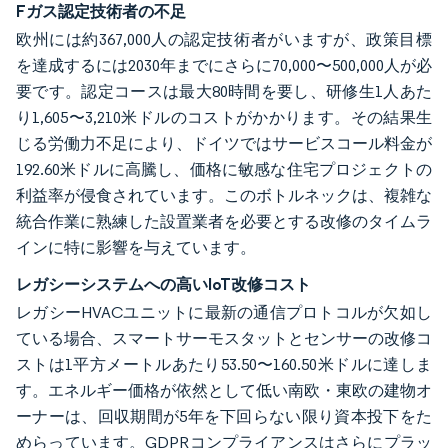
Fガス認定技術者の不足
欧州には約367,000人の認定技術者がいますが、政策目標
を達成するには2030年までにさらに70,000〜500,000人が必
要です。認定コースは最大80時間を要し、研修生1人あた
り1,605〜3,210米ドルのコストがかかります。その結果生
じる労働力不足により、ドイツではサービスコール料金が
192.60米ドルに高騰し、価格に敏感な住宅プロジェクトの
利益率が侵食されています。このボトルネックは、複雑な
統合作業に熟練した設置業者を必要とする改修のタイムラ
インに特に影響を与えています。
レガシーシステムへの高いIoT改修コスト
レガシーHVACユニットに最新の通信プロトコルが欠如し
ている場合、スマートサーモスタットとセンサーの改修コ
ストは1平方メートルあたり53.50〜160.50米ドルに達しま
す。エネルギー価格が依然として低い南欧・東欧の建物オ
ーナーは、回収期間が5年を下回らない限り資本投下をた
めらっています。GDPRコンプライアンスはさらにプラッ