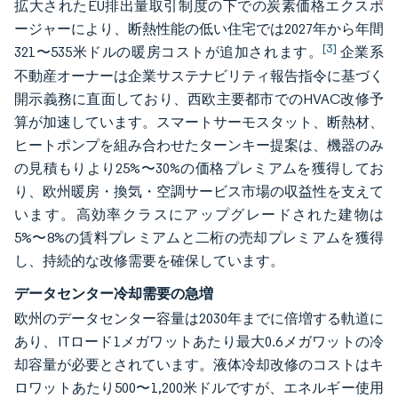
拡大されたEU排出量取引制度の下での炭素価格エクスポ
ージャーにより、断熱性能の低い住宅では2027年から年間
[3]
321〜535米ドルの暖房コストが追加されます。
企業系
不動産オーナーは企業サステナビリティ報告指令に基づく
開示義務に直面しており、西欧主要都市でのHVAC改修予
算が加速しています。スマートサーモスタット、断熱材、
ヒートポンプを組み合わせたターンキー提案は、機器のみ
の見積もりより25%〜30%の価格プレミアムを獲得してお
り、欧州暖房・換気・空調サービス市場の収益性を支えて
います。高効率クラスにアップグレードされた建物は
5%〜8%の賃料プレミアムと二桁の売却プレミアムを獲得
し、持続的な改修需要を確保しています。
データセンター冷却需要の急増
欧州のデータセンター容量は2030年までに倍増する軌道に
あり、ITロード1メガワットあたり最大0.6メガワットの冷
却容量が必要とされています。液体冷却改修のコストはキ
ロワットあたり500〜1,200米ドルですが、エネルギー使用