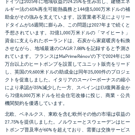
ドイツは2025年に地域収益の24.25%を生み出し、建物エネ
ルギー法の65%再生可能熱義務と144億5,000万米ドルの補
助金がその強みを支えています。設置業者不足によりリー
ドタイムが16週間に膨らみ、この問題は2027年まで続くと
予想されています。32億1,000万米ドルの「マイヒート」
資金に支えられたポーランドは、石炭から家庭暖房を転換
させながら、地域最速のCAGR 7.88%を記録すると予測さ
れています。フランスはMaPrimeRénov'の下で2024年に50
万台以上のヒートポンプを設置してユニット販売をリード
し、英国の9,600米ドルの助成金は同年25,000件のプロジェ
クトを促進しました。イタリアのスーパーボーナスの縮小
により承認が35%減少した一方、スペインはEU復興基金か
ら72億8,000万米ドルを社会住宅改修に投じ、商業・公共
機関契約を優遇しています。
北欧、ベネルクス、東欧を含む欧州その他の市場は収益の
27.75%を提供しました。ノルウェーとスウェーデンはヒー
トポンプ普及率が60%を超えており、需要は交換サービス