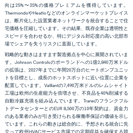
向は25%〜35%の価格プレミアムを獲得しています。
ThermondoやHeatioなどのオンラインマーケットプレイス
は、断片化した設置業者ネットワークを統合することで住
宅価格を圧縮しています。その結果、既存企業は透明性と
スピードを合わせるか、特にデジタル対応度の高い北部市
場でシェアを失うリスクに直面しています。
戦略的な動きはますます製造拠点を中心に展開されていま
す。Johnson Controlsのポーランドへの1億2,840万米ドル
の拡張は、2027年までに年間20万台のヒートポンプユニッ
トを目標とし、成長のホットスポットに近い位置に企業を
配置しています。Vaillantの7,490万米ドルのレムシャイト
工場は欧州の生産能力を倍増させ、不良品を40%削減する
自動冷媒充填を組み込んでいます。Traneのフランクフル
トデータセンターとのEUR 8,500万の10年契約は、資金力
のある業者のみが引き受けられる稼働率保証の価値を示し
ています。これらの動きは総合的に、予想される統合に先
立って欧州HVACサービス市場での定期収益を確保する競