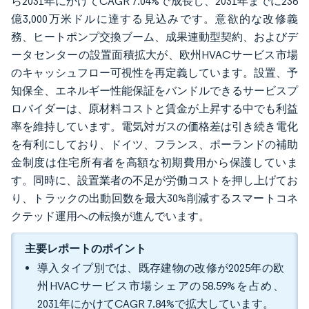
ら2031年にかけてCAGR 7.04%で成長し、2031年までに236
億3,000万米ドルに達する見込みです。意欲的な改修義
務、ヒートポンプ交換ブーム、成果連動型契約、およびデ
ータセンターの設置面積拡大が、欧州HVACサービス市場
のキャッシュフロー可視性を再定義しています。設置、予
知保全、エネルギー性能保証をバンドルできるサービスプ
ロバイダーは、原材料コストと賃金が上昇する中でも利益
率を維持しています。電気対ガスの価格差は引き続き電化
を有利にしており、ドイツ、フランス、ポーランドの補助
金制度は住宅所有者を高額な初期費用から保護していま
す。同時に、設置業者の不足が労働コストを押し上げてお
り、トラックの出動回数を最大30%削減するスマートコネ
クテッド運用への転換が進んでいます。
主要レポートのポイント
導入タイプ別では、既存建物の改修が2025年の欧
州HVACサービス市場シェアの58.59%を占め、
2031年にかけてCAGR 7.84%で拡大しています。