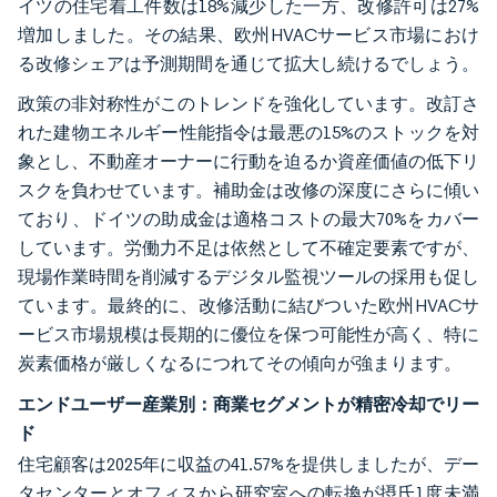
イツの住宅着工件数は18%減少した一方、改修許可は27%
増加しました。その結果、欧州HVACサービス市場におけ
る改修シェアは予測期間を通じて拡大し続けるでしょう。
政策の非対称性がこのトレンドを強化しています。改訂さ
れた建物エネルギー性能指令は最悪の15%のストックを対
象とし、不動産オーナーに行動を迫るか資産価値の低下リ
スクを負わせています。補助金は改修の深度にさらに傾い
ており、ドイツの助成金は適格コストの最大70%をカバー
しています。労働力不足は依然として不確定要素ですが、
現場作業時間を削減するデジタル監視ツールの採用も促し
ています。最終的に、改修活動に結びついた欧州HVACサ
ービス市場規模は長期的に優位を保つ可能性が高く、特に
炭素価格が厳しくなるにつれてその傾向が強まります。
エンドユーザー産業別：商業セグメントが精密冷却でリー
ド
住宅顧客は2025年に収益の41.57%を提供しましたが、デー
タセンターとオフィスから研究室への転換が摂氏1度未満