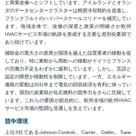
と商業改修へとシフトしています。アイルランドとオラン
ダのデータセンタークラスターは精密冷却契約を促進し、
フランクフルトのハイパースケールコリドーを補完してい
ます。地域全体で、改修の深度と政策の明確さが欧州
HVACサービス市場の軌跡を形成する主要な差別化要因で
あり続けています。
補助金の寛大さの差異が国境を越えた設置業者の移動を促
しており、特に東欧から西欧への移動がドイツとフランス
の労働力不足をわずかに緩和しています。しかし、言語と
認定の障壁が移動性を制限しています。一方、エネルギー
価格の変動は2031年まで電化の回収経済を有利に保ってい
ます。国別の炭素税が化石燃料の競争力をさらに圧縮して
います。これらの要因が総合的に、欧州全域の欧州HVAC
サービス市場の堅調な見通しを支えています。
競争環境
上位5社であるJohnson Controls、Carrier、Daikin、Trane