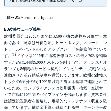
季節的蓄熱対応の運用・保全収益ストリーム
情報源: Mordor Intelligence
EU改修ウェーブ義務
欧州委員会は2030年までに3,500万棟の建物を改修する意
向であり、通常は外皮断熱、ヒートポンプ、スマートコン
トロールをバンドルしたアップグレードを義務付けていま
[1]
す。
ドイツは2024年に適格改修コストの最大70%を補助
するために144億5,000万米ドルを割り当て、フランスとオ
ランダも5年間のサービス契約にインセンティブ支払いを
連動させた並行助成制度を運営しています。欧州の建物ス
トックの約4分の3が1990年以前の省エネ基準で建設されて
いるため、コンプライアンスは欧州暖房・換気・空調サー
ビス市場に10年間のパイプラインを保証します。資格要件
は認定設置業者を優遇し、定期的なメンテナンス収益を確
保しています。補助金予算が継続される中、ターンキー改