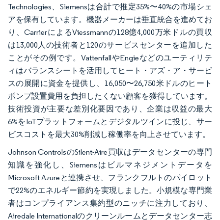
Technologies、Siemensは合計で推定35%〜40%の市場シェ
アを保有しています。機器メーカーは垂直統合を進めてお
り、CarrierによるViessmannの128億4,000万米ドルの買収
は13,000人の技術者と120のサービスセンターを追加した
ことがその例です。VattenfallやEngieなどのユーティリテ
ィはバランスシートを活用してヒート・アズ・ア・サービ
スの展開に資金を提供し、16,050〜26,750米ドルのヒート
ポンプ設置費用を負担したくない顧客を獲得しています。
技術投資が主要な差別化要因であり、企業は収益の最大
6%をIoTプラットフォームとデジタルツインに投じ、サー
ビスコストを最大30%削減し稼働率を向上させています。
Johnson ControlsのSilent-Aire買収はデータセンターの専門
知識を強化し、Siemensはビルマネジメントデータを
Microsoft Azureと連携させ、フランクフルトのパイロット
で22%のエネルギー節約を実現しました。小規模な専門業
者はコンプライアンス集約型のニッチに注力しており、
Airedale Internationalのクリーンルームとデータセンター志