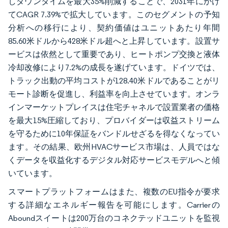
しダウンタイムを最大35%削減することで、2031年にかけ
てCAGR 7.39%で拡大しています。このセグメントの予知
分析への移行により、契約価値はユニットあたり年間
85.60米ドルから428米ドル超へと上昇しています。設置サ
ービスは依然として重要であり、ヒートポンプ交換と液体
冷却改修により7.2%の成長を遂げています。ドイツでは、
トラック出動の平均コストが128.40米ドルであることがリ
モート診断を促進し、利益率を向上させています。オンラ
インマーケットプレイスは住宅チャネルで設置業者の価格
を最大15%圧縮しており、プロバイダーは収益ストリーム
を守るために10年保証をバンドルせざるを得なくなってい
ます。その結果、欧州HVACサービス市場は、人員ではな
くデータを収益化するデジタル対応サービスモデルへと傾
いています。
スマートプラットフォームはまた、複数のEU指令が要求
する詳細なエネルギー報告を可能にします。Carrierの
Aboundスイートは200万台のコネクテッドユニットを監視