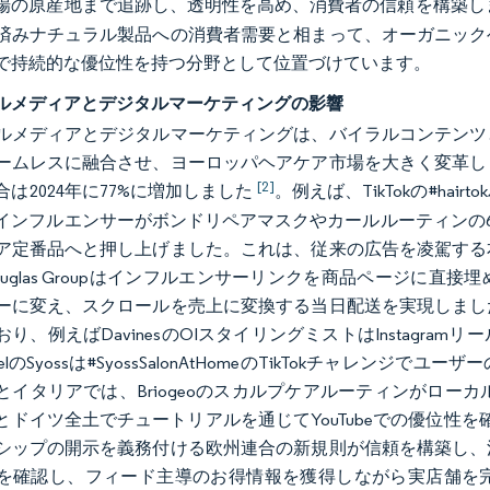
場の原産地まで追跡し、透明性を高め、消費者の信頼を構築し
済みナチュラル製品への消費者需要と相まって、オーガニック
で持続的な優位性を持つ分野として位置づけています。
ルメディアとデジタルマーケティングの影響
ルメディアとデジタルマーケティングは、バイラルコンテンツ
ームレスに融合させ、ヨーロッパヘアケア市場を大きく変革し
[2]
は2024年に77%に増加しました
。例えば、TikTokの#ha
インフルエンサーがボンドリペアマスクやカールルーティンの60
ア定番品へと押し上げました。これは、従来の広告を凌駕する
ouglas Groupはインフルエンサーリンクを商品ページに
ーに変え、スクロールを売上に変換する当日配送を実現しまし
り、例えばDavinesのOIスタイリングミストはInstagr
kelのSyossは#SyossSalonAtHomeのTikTokチャ
イタリアでは、Briogeoのスカルプケアルーティンがローカルイン
とドイツ全土でチュートリアルを通じてYouTubeでの優位性
シップの開示を義務付ける欧州連合の新規則が信頼を構築し、
を確認し、フィード主導のお得情報を獲得しながら実店舗を