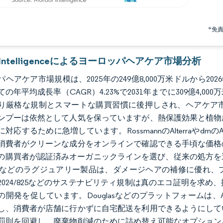
*免
r Intelligenceによるヨーロッパヘアケア市場分析
ヘアケア市場規模は、2025年の249億8,000万米ドルから2026年
の年平均成長率（CAGR）4.23%で2031年までに309億4
り厳格な規制とスマートな購買習慣に後押しされ、ヘアケア
ンプーは依然として人気を保っていますが、熱保護効果と植物
対応するために急増しています。RossmannのAlterraやd
消費者がクリーンな成分をオンラインで確認できる手頃な価格
の購買者が認証済みオーガニックラインを選び、従来の処方を避け
plexなどのラグジュアリー製品は、ダメージヘアの補修に優
2024/825などのサステナビリティ規制は真のエコ証明を求
の開発を促しています。Douglasなどのプラットフォームは
し、消費者が店舗に行かずに自宅配送を利用できるようにして
罰則を回避し、廃棄物削減のために詰め替え可能なオプション