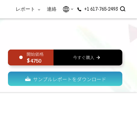
レポート
連絡
+1 617-765-2493
4750