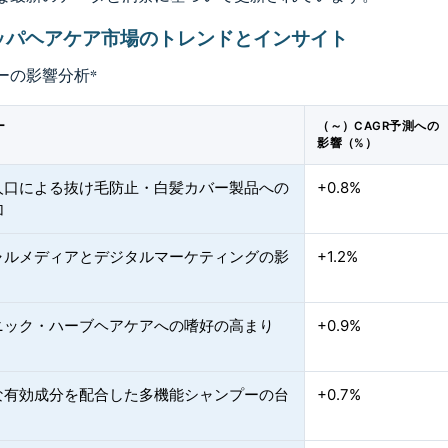
ッパヘアケア市場のトレンドとインサイト
ーの影響分析
*
ー
（～）CAGR予測への
影響（%）
人口による抜け毛防止・白髪カバー製品への
+0.8%
加
ャルメディアとデジタルマーケティングの影
+1.2%
ニック・ハーブヘアケアへの嗜好の高まり
+0.9%
な有効成分を配合した多機能シャンプーの台
+0.7%