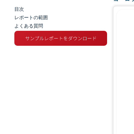
目次
市場規模とシェア
レポートの範囲
よくある質問
市場分析
トレンドとインサイト
セグメント分析
地理分析
競争環境
主要プレーヤー
業界の動向