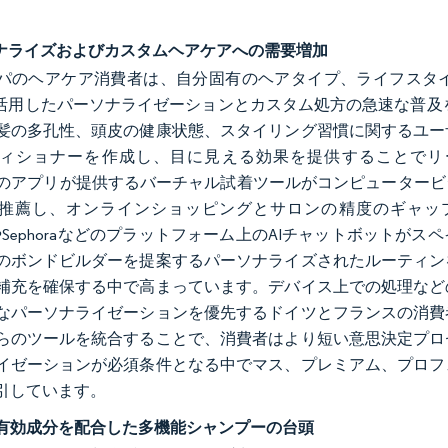
ソナライズおよびカスタムヘアケアへの需要増加
パのヘアケア消費者は、自分固有のヘアタイプ、ライフスタ
活用したパーソナライゼーションとカスタム処方の急速な普及を促しています
髪の多孔性、頭皮の健康状態、スタイリング習慣に関するユー
ィショナーを作成し、目に見える効果を提供することでリードしていま
staseのアプリが提供するバーチャル試着ツールがコンピュー
推薦し、オンラインショッピングとサロンの精度のギャッ
lasやSephoraなどのプラットフォーム上のAIチャットボッ
のボンドビルダーを提案するパーソナライズされたルーティン
補充を確保する中で高まっています。デバイス上での処理など
なパーソナライゼーションを優先するドイツとフランスの消費
らのツールを統合することで、消費者はより短い意思決定プロ
イゼーションが必須条件となる中でマス、プレミアム、プロフ
引しています。
有効成分を配合した多機能シャンプーの台頭