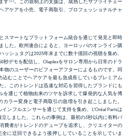
[1]
ます
。この規制上の支援は、成熟したサプライチェー
ヘアケアを小売、電子商取引、プロフェッショナルチャ
とスマートなプラットフォーム統合を通じて発見と即時
ました。欧州連合によると、ヨーロッパのオンライン購
irtokハッシュタグは2025年末までに数十億回の視聴を集め、
秒デモを配信し、Olaplexをサロン専用から日常のドラ
本物のユーザーのビフォーアフターによるものです。同
直接埋め込むことでヘアケアを最も急成長しているプレミアム
た。このトレンドは迅速な対応を習得したブランドにも
amリールを通じて植物由来のツヤを訴求して爆発的な人気を博
レンジでユーザーのカラー変身と電子商取引の急増を引き起こしました。
フルエンサーを通じて支持を集め、L'Oréal Parisは
を確立しました。これらの事例は、最初の3秒以内に有料パ
消費者がトレンドのデュープを追求し、クリエイターの
完全に迂回できるよう後押ししていることを示していま