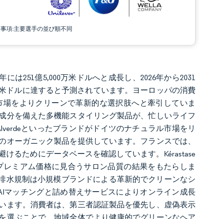
責事項:主要選手の並び順不同
には251億5,000万米ドルへと成長し、2026年から2031
,000万米ドルに達すると予測されています。ヨーロッパの消費
市場をよりクリーンで革新的な選択肢へと牽引していま
成分を備えた多機能スタイリング製品が、忙しいライフ
mのAlverdeといったブランドがドイツのナチュラル市場をリ
のオーガニック製品を提供しています。フランスでは、
るためにデータベースを確認しています。Kérastase
れ、プレミアム価格に見合うサロン品質の結果をもたらしま
め、排水規制は小規模ブランドによる革新的でクリーンなシ
、AIマッチングと詰め替えサービスによりオンライン成長
います。消費者は、第三者認証製品を優先し、虚偽表示
を選ぶことで、地域全体でより健康的でグリーンなヘア