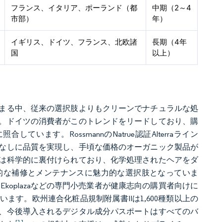
フランス、イタリア、ポーランド（都
中期（2～4
市部）
年）
イギリス、ドイツ、フランス、北欧諸
長期（4年
国
以上）
まる中、従来の選択肢よりもクリーンでナチュラルな処
。ドイツの消費者がこのトレンドをリードしており、購
ています。RossmannのNatrue認証Alterraライン
なしに品質を実現し、手頃な価格のオーガニック製品が
は科学的に裏付けられており、化学処理されたヘアをダ
的な補修とメンテナンスに魅力的な選択肢となっていま
Ekoplazaなどの専門小売業者が健康志向の購買者向けに
す。欧州連合化粧品規制附属書IIは1,600種類以上の
、今後導入されるデジタル成分パスポートはすべてのバ