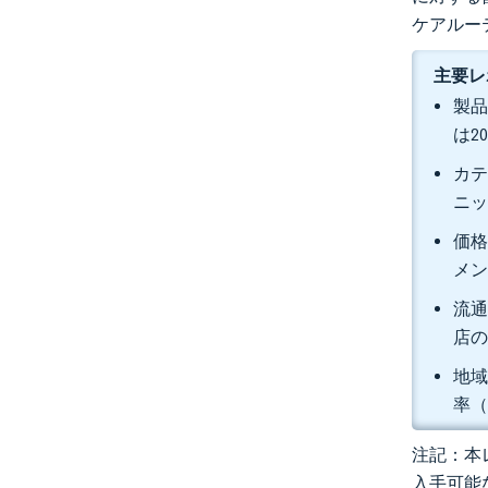
ケアルー
主要レ
製品
は2
カテ
ニッ
価格
メン
流通
店の
地域
率（
注記：本レ
入手可能