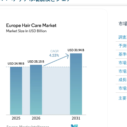
市
調査
予測
基準
市場規
市場規
成長率 
画像 © Mordor Intelligence。再利用にはCC BY 4
市場
画像 ©
主要