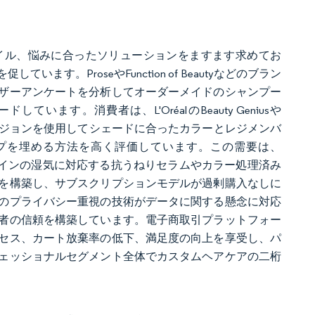
イル、悩みに合ったソリューションをますます求めてお
。ProseやFunction of Beautyなどのブラン
ザーアンケートを分析してオーダーメイドのシャンプー
す。消費者は、L'OréalのBeauty Geniusや
タービジョンを使用してシェードに合ったカラーとレジメンバ
プを埋める方法を高く評価しています。この需要は、
トがスペインの湿気に対応する抗うねりセラムやカラー処理済み
を構築し、サブスクリプションモデルが過剰購入なしに
のプライバシー重視の技術がデータに関する懸念に対応
者の信頼を構築しています。電子商取引プラットフォー
セス、カート放棄率の低下、満足度の向上を享受し、パ
ェッショナルセグメント全体でカスタムヘアケアの二桁