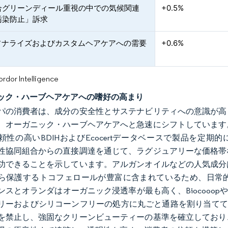
合グリーンディール重視の中での気候関連
+0.5%
汚染防止」訴求
ーソナライズおよびカスタムヘアケアへの需要
+0.6%
or Intelligence
ック・ハーブヘアケアへの嗜好の高まり
パの消費者は、成分の安全性とサステナビリティへの意識が高
、オーガニック・ハーブヘアケアへと急速にシフトしています
性の高いBDIHおよびEcocertデータベースで製品を定期的に照合し
性協同組合からの直接調達を通じて、ラグジュアリーな価格帯
功できることを示しています。アルガンオイルなどの人気成分
ら保護するトコフェロールが豊富に含まれているため、日常
ンスとオランダはオーガニック浸透率が最も高く、Biocooopや
リーおよびシリコーンフリーの処方に丸ごと通路を割り当てていま
を禁止し、強固なクリーンビューティーの基準を確立しており