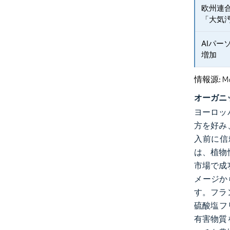
欧州連
「大気
AIパ
増加
情報源: Mord
オーガニ
ヨーロッ
方を好み
入前に信頼
は、植物
市場で成
メージか
す。フラ
硫酸塩フ
有害物質