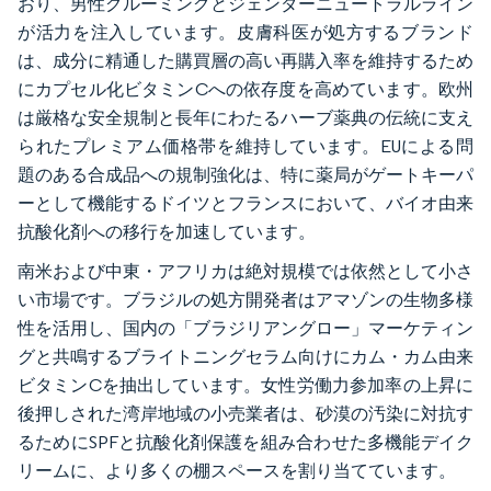
おり、男性グルーミングとジェンダーニュートラルライン
が活力を注入しています。皮膚科医が処方するブランド
は、成分に精通した購買層の高い再購入率を維持するため
にカプセル化ビタミンCへの依存度を高めています。欧州
は厳格な安全規制と長年にわたるハーブ薬典の伝統に支え
られたプレミアム価格帯を維持しています。EUによる問
題のある合成品への規制強化は、特に薬局がゲートキーパ
ーとして機能するドイツとフランスにおいて、バイオ由来
抗酸化剤への移行を加速しています。
南米および中東・アフリカは絶対規模では依然として小さ
い市場です。ブラジルの処方開発者はアマゾンの生物多様
性を活用し、国内の「ブラジリアングロー」マーケティン
グと共鳴するブライトニングセラム向けにカム・カム由来
ビタミンCを抽出しています。女性労働力参加率の上昇に
後押しされた湾岸地域の小売業者は、砂漠の汚染に対抗す
るためにSPFと抗酸化剤保護を組み合わせた多機能デイク
リームに、より多くの棚スペースを割り当てています。