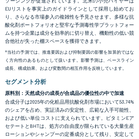
ソーシングが促進されています。北米の小売バイヤーは
EUリストを事実上のガイドラインとして採用し始めてお
り、さらなる市場参入の複雑性を予見させます。多様な抗
酸化剤ポートフォリオと堅牢な予測毒性学プラットフォー
ムを持つ企業は成分を効率的に切り替え、機動性の低い競
合他社が失った棚スペースを獲得できます。
*当社の予測では、推進要因および抑制要因の影響を加算的ではな
く方向性のあるものとして扱います。影響予測は、ベースライン
成長、構成効果、および変数間の相互作用を反映しています。
セグメント分析
原料別：天然成分の成長が合成品の優位性の中で加速
合成分子は2025年の化粧品用抗酸化剤市場において53.74%
のシェアを占め、実証済みの安定性、広範な入手可能性、
および低い単位コストに支えられています。ビタミンEア
セテートとBHTは、処方の自由度が限られている大量生産
ローションやシャンプーの定番成分として残り、安定して