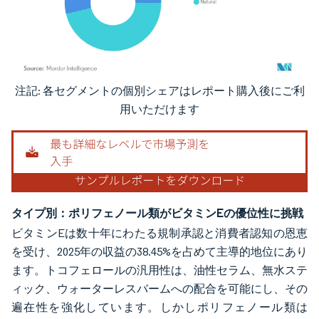
注記: 各セグメントの個別シェアはレポート購入後にご利
画像 © Mordor Intelligence。再利用にはCC BY 4.0の表示が必要です。
用いただけます
タイプ別：ポリフェノール類がビタミンEの優位性に挑戦
ビタミンEは数十年にわたる規制承認と消費者認知の恩恵
を受け、2025年の収益の38.45%を占めて主導的地位にあり
ます。トコフェロールの汎用性は、油性セラム、無水ステ
ィック、ウォーターレスバームへの配合を可能にし、その
遍在性を強化しています。しかしポリフェノール類は