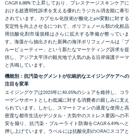
CAGR 6.88%で上昇しており、プレステージスキンケアに
おける超透明性訴求を支える優れたラジカル消去能に牽引
されています。カプセル化技術が酸化とpH変動に対する
安定性を向上させるにつれて、ポリフェノール類の化粧品
用抗酸化剤市場規模はさらに拡大する準備が整っていま
す。海藻から抽出された新興の海洋ポリフェノールは「ブ
ルービューティー」という新たなマーケティング訴求を提
供し、アジア太平洋の観光地で人気のある沿岸保護テーマ
と共鳴しています。
機能別：抗汚染セグメントが伝統的なエイジングケアへの
注目を変革
エイジングケアは2025年に40.05%のシェアを維持し、コラ
ーゲンサポートとしわ低減に対する消費者の親しみに支え
られています。しかし、スマートフォンの過度な使用と高
密度な都市生活がデジタル・大気中のストレス要因への不
安を煽り、抗汚染・ブルーライト防御をCAGR 6.49%へと
押し上げています。ラベルには抗酸化剤のORACスコアと