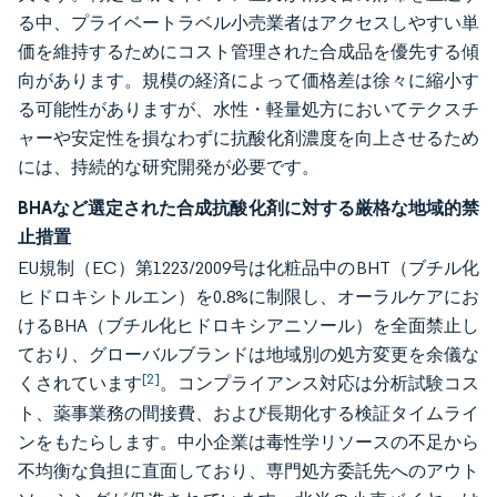
る中、プライベートラベル小売業者はアクセスしやすい単
価を維持するためにコスト管理された合成品を優先する傾
向があります。規模の経済によって価格差は徐々に縮小す
る可能性がありますが、水性・軽量処方においてテクスチ
ャーや安定性を損なわずに抗酸化剤濃度を向上させるため
には、持続的な研究開発が必要です。
BHAなど選定された合成抗酸化剤に対する厳格な地域的禁
止措置
EU規制（EC）第1223/2009号は化粧品中のBHT（ブチル化
ヒドロキシトルエン）を0.8%に制限し、オーラルケアにお
けるBHA（ブチル化ヒドロキシアニソール）を全面禁止し
ており、グローバルブランドは地域別の処方変更を余儀な
[2]
くされています
。コンプライアンス対応は分析試験コス
ト、薬事業務の間接費、および長期化する検証タイムライ
ンをもたらします。中小企業は毒性学リソースの不足から
不均衡な負担に直面しており、専門処方委託先へのアウト