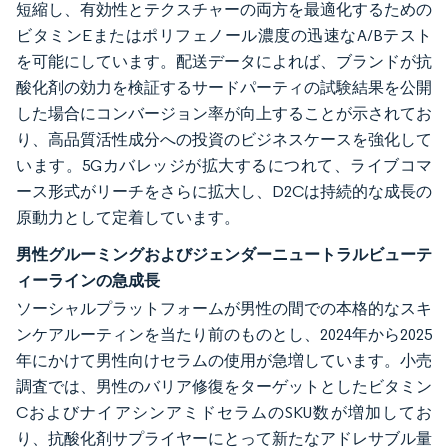
短縮し、有効性とテクスチャーの両方を最適化するための
ビタミンEまたはポリフェノール濃度の迅速なA/Bテスト
を可能にしています。配送データによれば、ブランドが抗
酸化剤の効力を検証するサードパーティの試験結果を公開
した場合にコンバージョン率が向上することが示されてお
り、高品質活性成分への投資のビジネスケースを強化して
います。5Gカバレッジが拡大するにつれて、ライブコマ
ース形式がリーチをさらに拡大し、D2Cは持続的な成長の
原動力として定着しています。
男性グルーミングおよびジェンダーニュートラルビューテ
ィーラインの急成長
ソーシャルプラットフォームが男性の間での本格的なスキ
ンケアルーティンを当たり前のものとし、2024年から2025
年にかけて男性向けセラムの使用が急増しています。小売
調査では、男性のバリア修復をターゲットとしたビタミン
CおよびナイアシンアミドセラムのSKU数が増加してお
り、抗酸化剤サプライヤーにとって新たなアドレサブル量