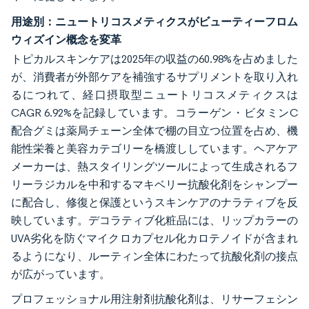
用途別：ニュートリコスメティクスがビューティーフロム
ウィズイン概念を変革
トピカルスキンケアは2025年の収益の60.98%を占めました
が、消費者が外部ケアを補強するサプリメントを取り入れ
るにつれて、経口摂取型ニュートリコスメティクスは
CAGR 6.92%を記録しています。コラーゲン・ビタミンC
配合グミは薬局チェーン全体で棚の目立つ位置を占め、機
能性栄養と美容カテゴリーを橋渡ししています。ヘアケア
メーカーは、熱スタイリングツールによって生成されるフ
リーラジカルを中和するマキベリー抗酸化剤をシャンプー
に配合し、修復と保護というスキンケアのナラティブを反
映しています。デコラティブ化粧品には、リップカラーの
UVA劣化を防ぐマイクロカプセル化カロテノイドが含まれ
るようになり、ルーティン全体にわたって抗酸化剤の接点
が広がっています。
プロフェッショナル用注射剤抗酸化剤は、リサーフェシン