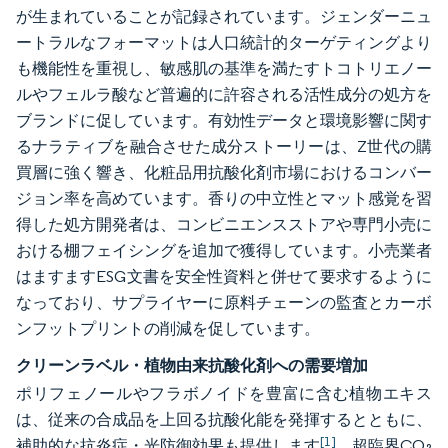
が生まれていることが記録されています。ジェンダーニュ
ートラルなフォーマットは人口統計的ターゲティングより
も機能性を重視し、敏感肌の基準を満たすトコトリエノー
ルやフェルラ酸など普遍的に許容される活性成分の処方を
ブランドに促しています。有効性データと環境影響に関す
るナラティブを融合させた成分ストーリーは、Z世代の購
買層に強く響き、化粧品用抗酸化剤市場におけるコンバー
ジョン率を高めています。香りの中立性とマット感覚を習
得した処方開発者は、コンビニエンスストアや専門小売に
おける棚フェイシングを追加で獲得しています。小売業者
はますますESG文書を安全性資料と併せて要求するように
なっており、サプライヤーに原料チェーンの監査とカーボ
ンフットプリントの削減を促しています。
クリーンラベル・植物由来抗酸化剤への需要増加
ポリフェノールやフラボノイドを豊富に含む植物エキス
は、従来の合成品を上回る抗酸化能を発揮するとともに、
[1]
補助的な抗炎症・光防御効果も提供します
。超臨界CO₂