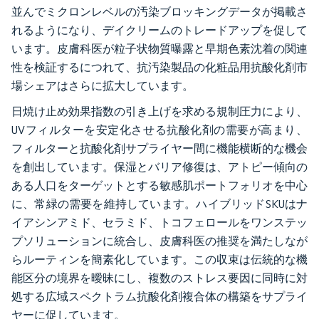
並んでミクロンレベルの汚染ブロッキングデータが掲載さ
れるようになり、デイクリームのトレードアップを促して
います。皮膚科医が粒子状物質曝露と早期色素沈着の関連
性を検証するにつれて、抗汚染製品の化粧品用抗酸化剤市
場シェアはさらに拡大しています。
日焼け止め効果指数の引き上げを求める規制圧力により、
UVフィルターを安定化させる抗酸化剤の需要が高まり、
フィルターと抗酸化剤サプライヤー間に機能横断的な機会
を創出しています。保湿とバリア修復は、アトピー傾向の
ある人口をターゲットとする敏感肌ポートフォリオを中心
に、常緑の需要を維持しています。ハイブリッドSKUはナ
イアシンアミド、セラミド、トコフェロールをワンステッ
プソリューションに統合し、皮膚科医の推奨を満たしなが
らルーティンを簡素化しています。この収束は伝統的な機
能区分の境界を曖昧にし、複数のストレス要因に同時に対
処する広域スペクトラム抗酸化剤複合体の構築をサプライ
ヤーに促しています。