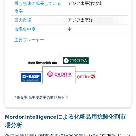
最も急速に成長している
アジア太平洋地域
市場
最大市場
アジア太平洋
市場集中度
中
画像 © Mordor Intelligence。再利用にはCC BY 4.0の表示が必要です。
主要プレーヤー
*免責事項:主要選手の並び順不同
Mordor Intelligenceによる化粧品用抗酸化剤市
場分析