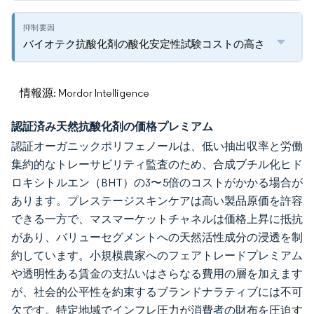
バイオテク抗酸化剤の酸化安定性試験コストの高さ
情報源: Mordor Intelligence
認証済み天然抗酸化剤の価格プレミアム
認証オーガニックポリフェノールは、低い抽出収率と労働
集約的なトレーサビリティ監査のため、合成ブチル化ヒド
ロキシトルエン（BHT）の3〜5倍のコストがかかる場合が
あります。プレステージスキンケアは高い製品原価を許容
できる一方で、マスマーケットチャネルは価格上昇に抵抗
があり、バリューセグメントへの天然活性成分の浸透を制
約しています。小規模農家へのフェアトレードプレミアム
や透明性ある賃金の支払いはさらなる費用の層を加えます
が、社会的公平性を約束するブランドナラティブには不可
欠です。特定地域でインフレ圧力が消費者の財布を圧迫す