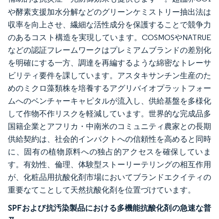
や酵素支援加水分解などのグリーンケミストリー抽出法は
収率を向上させ、繊細な活性成分を保護することで競争力
のあるコスト構造を実現しています。COSMOSやNATRUE
などの認証フレームワークはプレミアムブランドの差別化
を明確にする一方、調達を再編するような綿密なトレーサ
ビリティ要件を課しています。アスタキサンチン生産のた
めのミクロ藻類株を培養するアグリバイオプラットフォー
ムへのベンチャーキャピタルが流入し、供給基盤を多様化
して作物不作リスクを軽減しています。世界的な完成品多
国籍企業とアフリカ・中南米のコミュニティ農家との長期
供給契約は、社会的インパクトへの信頼性を高めると同時
に、固有の植物原料への独占的アクセスを確保していま
す。有効性、倫理、体験型ストーリーテリングの相互作用
が、化粧品用抗酸化剤市場においてブランドエクイティの
重要なてことして天然抗酸化剤を位置づけています。
SPFおよび抗汚染製品における多機能抗酸化剤の急速な普