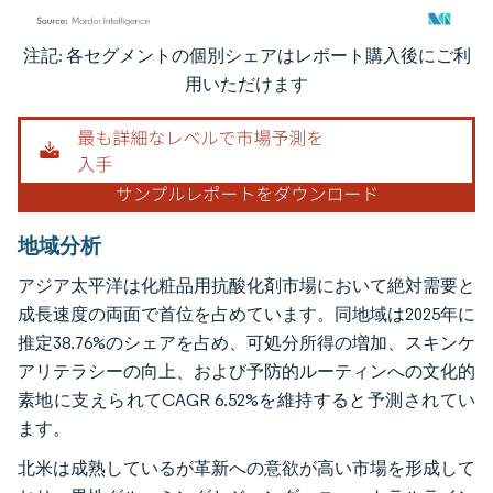
注記: 各セグメントの個別シェアはレポート購入後にご利
画像 © Mordor Intelligence。再利用にはCC BY 4.0の表示が必要です。
用いただけます
地域分析
アジア太平洋は化粧品用抗酸化剤市場において絶対需要と
成長速度の両面で首位を占めています。同地域は2025年に
推定38.76%のシェアを占め、可処分所得の増加、スキンケ
アリテラシーの向上、および予防的ルーティンへの文化的
素地に支えられてCAGR 6.52%を維持すると予測されてい
ます。
北米は成熟しているが革新への意欲が高い市場を形成して