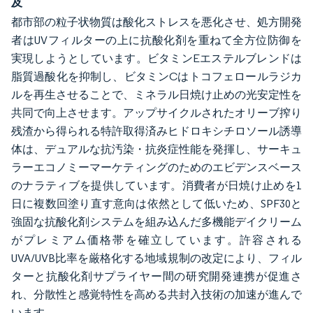
及
都市部の粒子状物質は酸化ストレスを悪化させ、処方開発
者はUVフィルターの上に抗酸化剤を重ねて全方位防御を
実現しようとしています。ビタミンEエステルブレンドは
脂質過酸化を抑制し、ビタミンCはトコフェロールラジカ
ルを再生させることで、ミネラル日焼け止めの光安定性を
共同で向上させます。アップサイクルされたオリーブ搾り
残渣から得られる特許取得済みヒドロキシチロソール誘導
体は、デュアルな抗汚染・抗炎症性能を発揮し、サーキュ
ラーエコノミーマーケティングのためのエビデンスベース
のナラティブを提供しています。消費者が日焼け止めを1
日に複数回塗り直す意向は依然として低いため、SPF30と
強固な抗酸化剤システムを組み込んだ多機能デイクリーム
がプレミアム価格帯を確立しています。許容される
UVA/UVB比率を厳格化する地域規制の改定により、フィル
ターと抗酸化剤サプライヤー間の研究開発連携が促進さ
れ、分散性と感覚特性を高める共封入技術の加速が進んで
います。