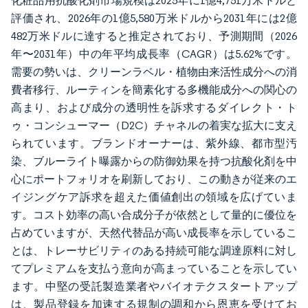
化粧品用抗酸化剤市場規模は2025年に1億4,751万米ドルと
評価され、2026年の1億5,580万米ドルから2031年には2億
482万米ドルに達すると推定されており、予測期間（2026
年〜2031年）中の年平均成長率（CAGR）は5.62%です。
需要の勢いは、クリーンラベル・植物由来活性成分への消
費者移行、ルーティンを簡素化する多機能成分への関心の
高まり、および成分の透明性を訴求するダイレクト・ト
ゥ・コンシューマー（D2C）チャネルの着実な拡大に支え
られています。ブランドオーナーは、紫外線、都市型汚
染、ブルーライト曝露からの防御効果を持つ抗酸化剤を中
心にポートフォリオを刷新しており、この動きが従来のエ
イジングケア訴求を超えた価値創出の領域を広げていま
す。コスト効率の高い合成分子が依然として量的に優位を
占めていますが、天然代替品が高い成長率を示しているこ
とは、トレーサビリティのある持続可能な調達原料に対し
てプレミアムを支払う意向が高まっていることを示してい
ます。中堅の受託製造業者やバイオテクスタートアップ
は、製品登録を加速する規制の調和から恩恵を受けてお