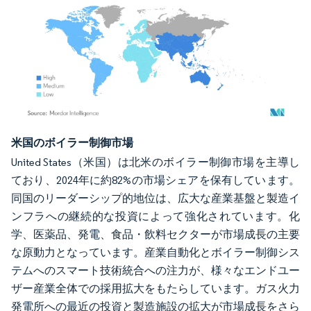
画像 © Mordor Intelligence。再利用にはCC BY 4.0の表示が必要です。
米国のボイラー制御市場
United States（米国）は北米のボイラー制御市場を主導し
ており、2024年に約82%の市場シェアを保有しています。
同国のリーダーシップ的地位は、広大な産業基盤と製造イ
ンフラへの継続的な投資によって強化されています。化
学、医薬品、発電、食品・飲料セクターが市場成長の主要
な原動力となっています。産業自動化とボイラー制御シス
テムへのスマート技術統合への注力が、様々なエンドユー
ザー産業全体での採用拡大をもたらしています。ガス火力
発電所への最近の投資と製造施設の拡大が市場成長をさら