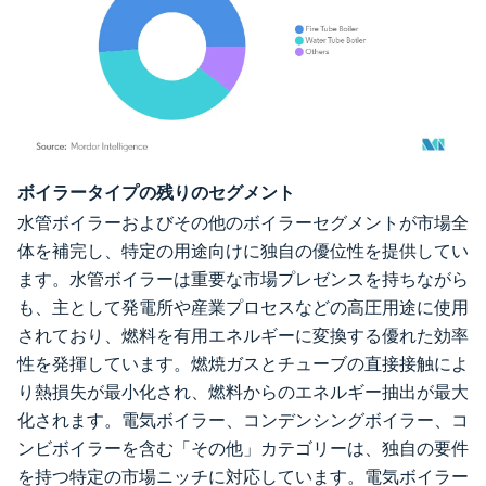
画像 © Mordor Intelligence。再利用にはCC BY 4.0の表示が必要です。
ボイラータイプの残りのセグメント
水管ボイラーおよびその他のボイラーセグメントが市場全
体を補完し、特定の用途向けに独自の優位性を提供してい
ます。水管ボイラーは重要な市場プレゼンスを持ちながら
も、主として発電所や産業プロセスなどの高圧用途に使用
されており、燃料を有用エネルギーに変換する優れた効率
性を発揮しています。燃焼ガスとチューブの直接接触によ
り熱損失が最小化され、燃料からのエネルギー抽出が最大
化されます。電気ボイラー、コンデンシングボイラー、コ
ンビボイラーを含む「その他」カテゴリーは、独自の要件
を持つ特定の市場ニッチに対応しています。電気ボイラー