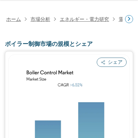
ホーム
市場分析
エネルギー・電力研究
電力設
ボイラー制御市場の規模とシェア
シェア
画像 © Mordor Intelligence。再利用に