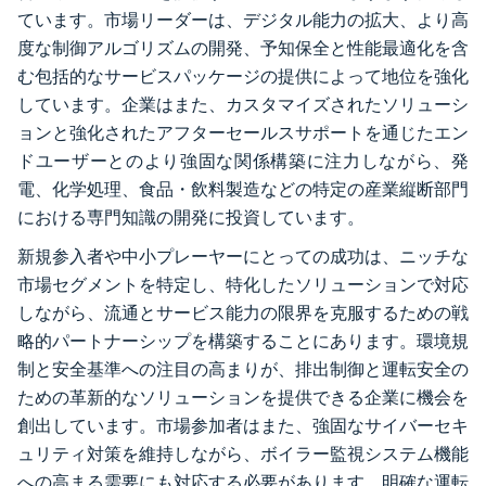
ています。市場リーダーは、デジタル能力の拡大、より高
度な制御アルゴリズムの開発、予知保全と性能最適化を含
む包括的なサービスパッケージの提供によって地位を強化
しています。企業はまた、カスタマイズされたソリューシ
ョンと強化されたアフターセールスサポートを通じたエン
ドユーザーとのより強固な関係構築に注力しながら、発
電、化学処理、食品・飲料製造などの特定の産業縦断部門
における専門知識の開発に投資しています。
新規参入者や中小プレーヤーにとっての成功は、ニッチな
市場セグメントを特定し、特化したソリューションで対応
しながら、流通とサービス能力の限界を克服するための戦
略的パートナーシップを構築することにあります。環境規
制と安全基準への注目の高まりが、排出制御と運転安全の
ための革新的なソリューションを提供できる企業に機会を
創出しています。市場参加者はまた、強固なサイバーセキ
ュリティ対策を維持しながら、ボイラー監視システム機能
への高まる需要にも対応する必要があります。明確な運転