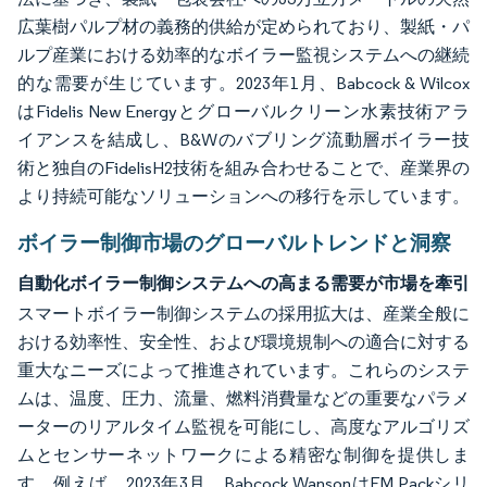
広葉樹パルプ材の義務的供給が定められており、製紙・パ
ルプ産業における効率的なボイラー監視システムへの継続
的な需要が生じています。2023年1月、Babcock & Wilcox
はFidelis New Energyとグローバルクリーン水素技術アラ
イアンスを結成し、B&Wのバブリング流動層ボイラー技
術と独自のFidelisH2技術を組み合わせることで、産業界の
より持続可能なソリューションへの移行を示しています。
ボイラー制御市場のグローバルトレンドと洞察
自動化ボイラー制御システムへの高まる需要が市場を牽引
スマートボイラー制御システムの採用拡大は、産業全般に
おける効率性、安全性、および環境規制への適合に対する
重大なニーズによって推進されています。これらのシステ
ムは、温度、圧力、流量、燃料消費量などの重要なパラメ
ーターのリアルタイム監視を可能にし、高度なアルゴリズ
ムとセンサーネットワークによる精密な制御を提供しま
す。例えば、2023年3月、Babcock WansonはFM Packシリ