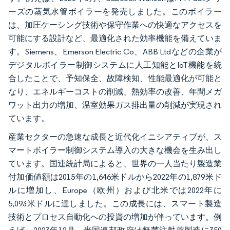
ーズの蒸気水管ボイラーを発売しました。このボイラー
は、加圧ケーシング技術や保守作業への快適なアクセスを
可能にする設計など、最適化された効率機能を備えていま
す。Siemens、Emerson Electric Co、ABB Ltdなどの企業が
デジタルボイラー制御システムに人工知能とIoT機能を統
合したことで、予知保全、故障検知、性能最適化が可能と
なり、エネルギーコストの削減、熱効率の改善、年間メガ
ワット出力の増加、温室効果ガス排出量の削減が実現され
ています。
産業セクターの急速な成長と近代化イニシアティブが、ス
マートボイラー制御システム導入の大きな機会を生み出し
ています。国連統計局によると、世界の一人当たり製造業
付加価値額は2015年の1,646米ドルから2022年の1,879米ド
ルに増加し、Europe（欧州）および北米では2022年に
5,093米ドルに達しました。この成長には、スマート製造
技術とプロセス自動化への投資の増加が伴っています。例