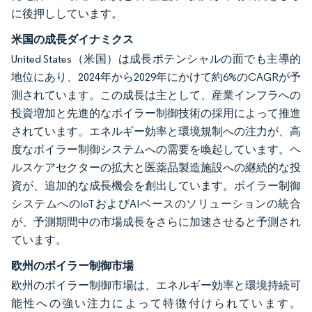
に後押ししています。
米国の成長ダイナミクス
United States（米国）は成長ポテンシャルの面でも主導的
地位にあり、2024年から2029年にかけて約6%のCAGRが予
測されています。この成長は主として、産業インフラへの
投資増加と先進的なボイラー制御技術の採用によって推進
されています。エネルギー効率と環境規制への注力が、高
度なボイラー制御システムへの需要を喚起しています。ヘ
ルスケアセクターの拡大と医薬品製造施設への継続的な投
資が、追加的な成長機会を創出しています。ボイラー制御
システムへのIoTおよびAIベースのソリューションの統合
が、予測期間中の市場成長をさらに加速させると予測され
ています。
欧州のボイラー制御市場
欧州のボイラー制御市場は、エネルギー効率と環境持続可
能性への強い注力によって特徴付けられています。