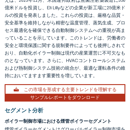
えば、2023年12月、米国連邦政府は無菌注射薬製造に350
億米ドルを投資し、Eli Lillyなどの企業が新工場に25億米ド
ルの投資を発表しました。これらの投資は、厳格な品質・
安全基準を維持しながら精密な温度管理、蒸気生成、プロ
セス最適化を確保できる自動制御システムへの重視が高ま
っていることを示しています。このトレンドは、労働者の
安全と環境保護に関する規制要件によっても後押しされて
おり、自動化ボイラー制御は現代の産業運営に不可欠なも
のとなっています。さらに、HVACコントロールシステム
および熱制御システム技術の統合が、最適な運転条件の維
持においてますます重要性を増しています。
この市場を形成する主要トレンドを理解する
サンプルレポートをダウンロード
セグメント分析
ボイラー制御市場における煙管ボイラーセグメント
煙管ボイラーセグメントはグローバルボイラー制御市場を