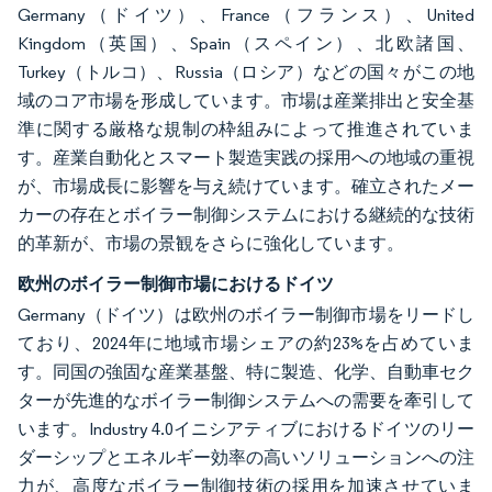
Germany（ドイツ）、France（フランス）、United
Kingdom（英国）、Spain（スペイン）、北欧諸国、
Turkey（トルコ）、Russia（ロシア）などの国々がこの地
域のコア市場を形成しています。市場は産業排出と安全基
準に関する厳格な規制の枠組みによって推進されていま
す。産業自動化とスマート製造実践の採用への地域の重視
が、市場成長に影響を与え続けています。確立されたメー
カーの存在とボイラー制御システムにおける継続的な技術
的革新が、市場の景観をさらに強化しています。
欧州のボイラー制御市場におけるドイツ
Germany（ドイツ）は欧州のボイラー制御市場をリードし
ており、2024年に地域市場シェアの約23%を占めていま
す。同国の強固な産業基盤、特に製造、化学、自動車セク
ターが先進的なボイラー制御システムへの需要を牽引して
います。Industry 4.0イニシアティブにおけるドイツのリー
ダーシップとエネルギー効率の高いソリューションへの注
力が、高度なボイラー制御技術の採用を加速させていま