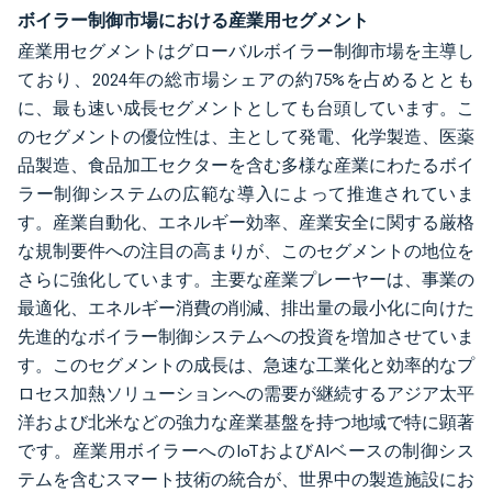
ボイラー制御市場における産業用セグメント
産業用セグメントはグローバルボイラー制御市場を主導し
ており、2024年の総市場シェアの約75%を占めるととも
に、最も速い成長セグメントとしても台頭しています。こ
のセグメントの優位性は、主として発電、化学製造、医薬
品製造、食品加工セクターを含む多様な産業にわたるボイ
ラー制御システムの広範な導入によって推進されていま
す。産業自動化、エネルギー効率、産業安全に関する厳格
な規制要件への注目の高まりが、このセグメントの地位を
さらに強化しています。主要な産業プレーヤーは、事業の
最適化、エネルギー消費の削減、排出量の最小化に向けた
先進的なボイラー制御システムへの投資を増加させていま
す。このセグメントの成長は、急速な工業化と効率的なプ
ロセス加熱ソリューションへの需要が継続するアジア太平
洋および北米などの強力な産業基盤を持つ地域で特に顕著
です。産業用ボイラーへのIoTおよびAIベースの制御シス
テムを含むスマート技術の統合が、世界中の製造施設にお