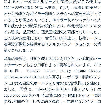
によると、一次エネルギーとしての天然ガスの使用は
2021〜22年の間に9%以上増加しており、産業用途全般に
わたり効率的なボイラー制御システムへの需要が高まって
いることが示されています。ボイラー制御システムへの人
工知能および機械学習の統合により、稼働状態のリアルタ
イム監視、温度検知、蒸気圧最適化が可能となりました。
この技術的進化により、管理能力が向上し、技術チームに
遠隔診断機能を提供するリアルタイムデータセンターの構
築が実現しました。
産業の景観は、技術的能力の拡大を目的とした戦略的パー
トナーシップおよび買収によって再編されています。2023
年8月、Emerson Electric CoはFLEXIM Flexible
Industriemesstechnik GmbHを買収し、ボイラー制御システ
ムにおける自動化ポートフォリオおよび計測能力を強化し
ました。同様に、ValmetはSouth Africa（南アフリカ）の
SappiのSaiccor製パルプ工場におけるMG01ボイラーに関
する3年間のサービス契約を締結し、先進的なボイラー自