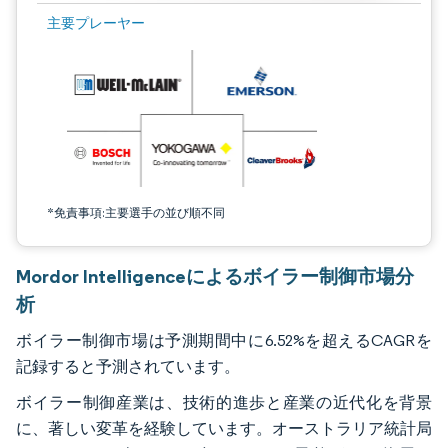
画像 © Mordor Intelligence。再利用にはCC BY 4.0の表示が必要です。
主要プレーヤー
*免責事項:主要選手の並び順不同
Mordor Intelligenceによるボイラー制御市場分
析
ボイラー制御市場は予測期間中に6.52%を超えるCAGRを
記録すると予測されています。
ボイラー制御産業は、技術的進歩と産業の近代化を背景
に、著しい変革を経験しています。オーストラリア統計局