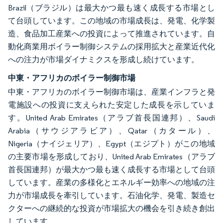
Brazil（ブラジル）は最大かつ最も速く成長する市場とし
て台頭しています。この地域の市場成長は、発電、化学製
造、食品加工産業への投資によって推進されています。自
動化商業用ボイラー制御システムの採用拡大と産業近代化
への注力が市場ダイナミクスを形成し続けています。
中東・アフリカのボイラー制御市場
中東・アフリカのボイラー制御市場は、産業インフラと発
電施設への投資に支えられた安定した成長を示していま
す。United Arab Emirates（アラブ首長国連邦）、Saudi
Arabia（サウジアラビア）、Qatar（カタール）、
Nigeria（ナイジェリア）、Egypt（エジプト）がこの地域
の主要市場を形成しており、United Arab Emirates（アラブ
首長国連邦）が最大かつ最も速く成長する市場として台頭
しています。産業の多様化とエネルギー効率への地域の注
力が市場成長を牽引しています。石油化学、発電、製造セ
クターへの継続的な投資が市場拡大の機会を引き続き創出
しています。