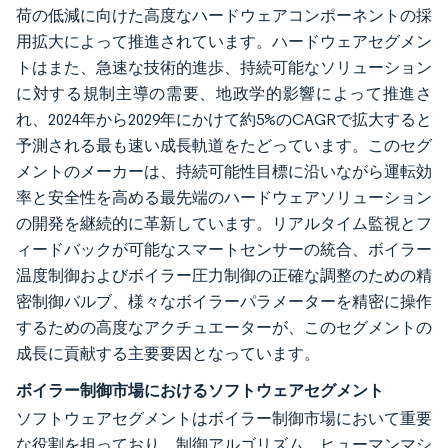
荷の低減に向けた高度なハードウェアコンポーネントの採
用拡大によって推進されています。ハードウェアセグメン
トはまた、急速な技術的進歩、持続可能なソリューション
に対する規制主導の需要、地政学的影響によって推進さ
れ、2024年から2029年にかけて約5%のCAGRで拡大すると
予測される最も速い成長軌道をたどっています。このセグ
メントのメーカーは、持続可能性目標に沿いながら運転効
率と安全性を高める最先端のハードウェアソリューション
の開発を継続的に革新しています。リアルタイム監視とフ
ィードバックが可能なスマートセンサーの統合、ボイラー
温度制御およびボイラー圧力制御の正確な調整のための精
密制御バルブ、様々なボイラーパラメーターを精密に操作
するための高度なアクチュエーターが、このセグメントの
成長に貢献する主要要因となっています。
ボイラー制御市場におけるソフトウェアセグメント
ソフトウェアセグメントはボイラー制御市場において重要
な役割を担っており、制御アルゴリズム、ヒューマンマシ