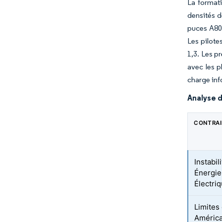
La format
densités d
puces A800
Les pilote
1,3. Les p
avec les 
charge inf
Analyse d
CONTRA
Instabi
Énergie
Électri
Limites
América