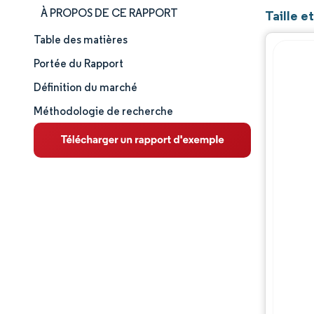
À PROPOS DE CE RAPPORT
Taille 
Table des matières
Taille et part de marché
Portée du Rapport
Analyse du marché
Définition du marché
Méthodologie de recherche
Tendances et perspectives
Analyse des segments
Analyse géographique
Paysage concurrentiel
Acteurs majeurs
Évolutions de l'industrie