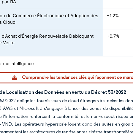
 par l'IA
on du Commerce Électronique et Adoption des
+1.2%
s Cloud
 d'Achat d'Énergie Renouvelable Débloquant
+0.7%
ie Verte
rdor Intelligence
de Localisation des Données en vertu du Décret 53/2022
53/2022 oblige les fournisseurs de cloud étrangers à stocker les don
té AWS et Microsoft à s'engager à lancer des zones de disponibilit
e l'Information renforcent la conformité, et le non-respect risqu
e VND. Les opérateurs hyperscale louent donc des suites en gros ta
fragmentant les architectures de reprise après sinistre transfrontali