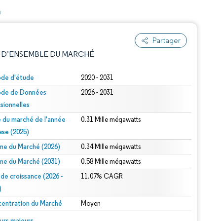
m
Partager
 D’ENSEMBLE DU MARCHÉ
ode d'étude
2020 - 2031
ode de Données
2026 - 2031
isionnelles
le du marché de l'année
0.31 Mille mégawatts
ase (2025)
me du Marché (2026)
0.34 Mille mégawatts
e attribution sous CC BY 4.0.
me du Marché (2031)
0.58 Mille mégawatts
 de croissance (2026 -
11.07% CAGR
)
entration du Marché
Moyen
© Mordor Intelligence. La réutilisation nécessite une attribution sous CC BY 4.0.
urs majeurs