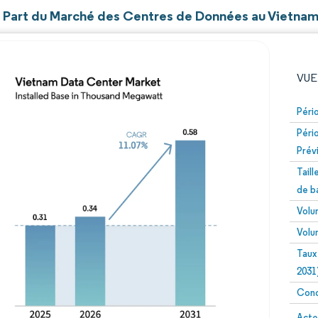
et Part du Marché des Centres de Données au Vietna
VUE
Péri
Péri
Prév
Tail
de b
Volu
Image © Mordor Intelligence. La réutilisation nécessite un
Volu
Taux
2031
Conc
Image 
Acte