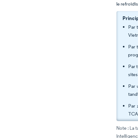
le refroid
Princi
Par 
Viet
Par 
prog
Par 
site
Par 
tand
Par 
TCAC
Note : La 
Intelligen