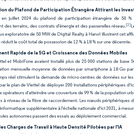
on du Plafond de Participation Étrangère Attirant les Inve
on en juillet 2024 du plafond de participation étrangère de 50 
[2]
t des terrains, des contrats d'énergie et des passerelles réseau.
L
us exploratoire de 50 MW de Digital Realty à Hanoï illustrent cet aff
té réduit le coût total de possession de 12 % à 18 % sur une décennie.
ent Rapide de la 5G et Croissance des Données Mobiles
tel et MobiFone avaient installé plus de 25 000 stations de base 5G
ion mensuelle moyenne de données par smartphone à 18 Go par ut
mps réel stimulent la demande de micro-centres de données sur les 
par le plan de Viettel de déployer 200 installations périphériques d
 opérateurs d'atteindre une couverture de 99 % de la population urbain
es à niveau de la fibre de raccordement. Les nœuds périphériques
informatique supplémentaire à l'échelle nationale d'ici 2031, à mesu
cules autonomes passent des essais au déploiement commercial.
s Charges de Travail à Haute Densité Pilotées par l'IA