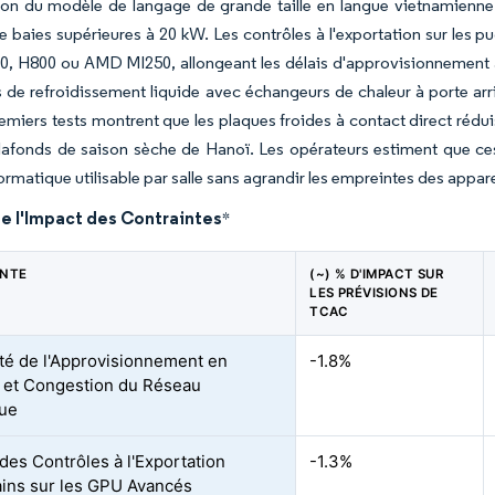
ion du modèle de langage de grande taille en langue vietnamienn
e baies supérieures à 20 kW. Les contrôles à l'exportation sur les 
, H800 ou AMD MI250, allongeant les délais d'approvisionnement à 
s de refroidissement liquide avec échangeurs de chaleur à porte ar
remiers tests montrent que les plaques froides à contact direct rédu
plafonds de saison sèche de Hanoï. Les opérateurs estiment que c
ormatique utilisable par salle sans agrandir les empreintes des appa
e l'Impact des Contraintes
*
INTE
(~) % D'IMPACT SUR
LES PRÉVISIONS DE
TCAC
lité de l'Approvisionnement en
-1.8%
 et Congestion du Réseau
que
 des Contrôles à l'Exportation
-1.3%
ins sur les GPU Avancés