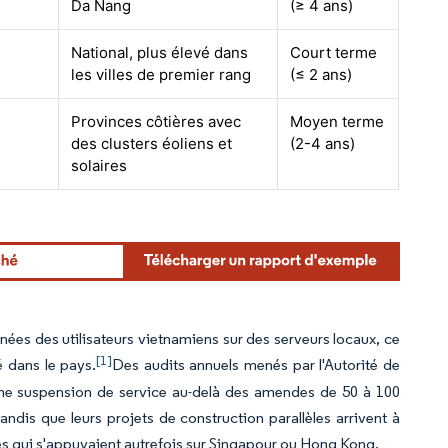
Da Nang
(≥ 4 ans)
National, plus élevé dans
Court terme
les villes de premier rang
(≤ 2 ans)
Provinces côtières avec
Moyen terme
des clusters éoliens et
(2-4 ans)
solaires
nées des utilisateurs vietnamiens sur des serveurs locaux, ce
[1]
é dans le pays.
Des audits annuels menés par l'Autorité de
e une suspension de service au-delà des amendes de 50 à 100
ndis que leurs projets de construction parallèles arrivent à
ères qui s'appuyaient autrefois sur Singapour ou Hong Kong.