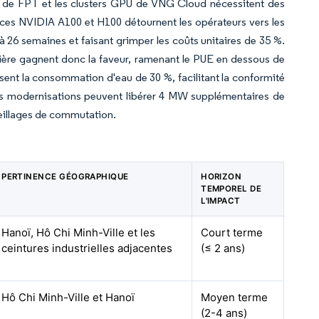
e de FPT et les clusters GPU de VNG Cloud nécessitent des
puces NVIDIA A100 et H100 détournent les opérateurs vers les
26 semaines et faisant grimper les coûts unitaires de 35 %.
rière gagnent donc la faveur, ramenant le PUE en dessous de
isent la consommation d'eau de 30 %, facilitant la conformité
es modernisations peuvent libérer 4 MW supplémentaires de
reillages de commutation.
PERTINENCE GÉOGRAPHIQUE
HORIZON
TEMPOREL DE
L'IMPACT
Hanoï, Hô Chi Minh-Ville et les
Court terme
ceintures industrielles adjacentes
(≤ 2 ans)
Hô Chi Minh-Ville et Hanoï
Moyen terme
(2-4 ans)