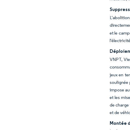
Suppressi
L'aboliti
directemen
et le camp
l'électrici
Déploiem
VNPT, Viet
consommat
jeux en te
soulignée 
impose aux
et les mis
de charge 
et de véhi
Montée de