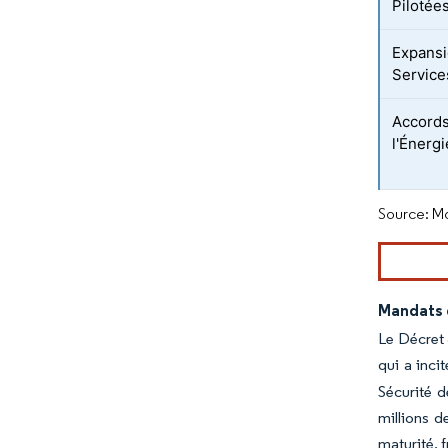
Pilotées
Expansi
Service
Accords
l'Énerg
Source: Mo
Mandats 
Le Décret 
qui a inci
Sécurité d
millions d
maturité, 