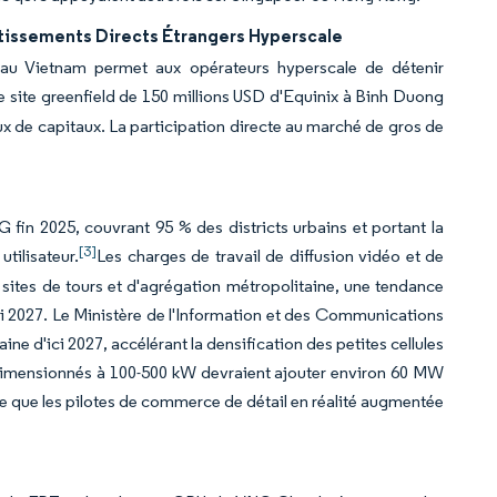
stissements Directs Étrangers Hyperscale
% au Vietnam permet aux opérateurs hyperscale de détenir
e site greenfield de 150 millions USD d'Equinix à Binh Duong
lux de capitaux. La participation directe au marché de gros de
 fin 2025, couvrant 95 % des districts urbains et portant la
[3]
ilisateur.
Les charges de travail de diffusion vidéo et de
sites de tours et d'agrégation métropolitaine, une tendance
'ici 2027. Le Ministère de l'Information et des Communications
e d'ici 2027, accélérant la densification des petites cellules
 dimensionnés à 100-500 kW devraient ajouter environ 60 MW
re que les pilotes de commerce de détail en réalité augmentée