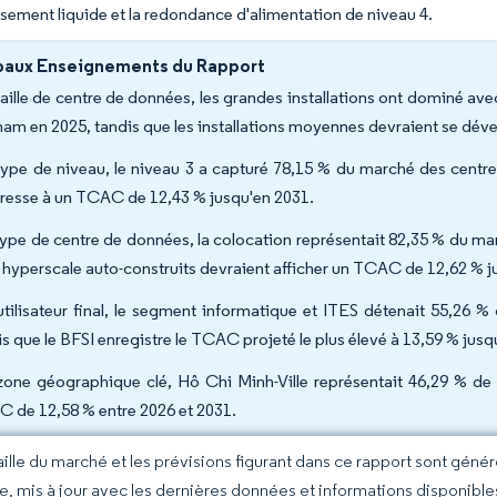
issement liquide et la redondance d'alimentation de niveau 4.
paux Enseignements du Rapport
taille de centre de données, les grandes installations ont dominé a
nam en 2025, tandis que les installations moyennes devraient se dé
type de niveau, le niveau 3 a capturé 78,15 % du marché des centr
resse à un TCAC de 12,43 % jusqu'en 2031.
type de centre de données, la colocation représentait 82,35 % du m
s hyperscale auto-construits devraient afficher un TCAC de 12,62 % j
utilisateur final, le segment informatique et ITES détenait 55,26
is que le BFSI enregistre le TCAC projeté le plus élevé à 13,59 % jusq
zone géographique clé, Hô Chi Minh-Ville représentait 46,29 % de l
 de 12,58 % entre 2026 et 2031.
taille du marché et les prévisions figurant dans ce rapport sont géné
ce, mis à jour avec les dernières données et informations disponible