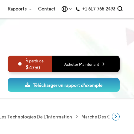
Rapports
Contact
+1 617-765-2493
4750
Les Technologies De L'Information
Marché Des Centres De 