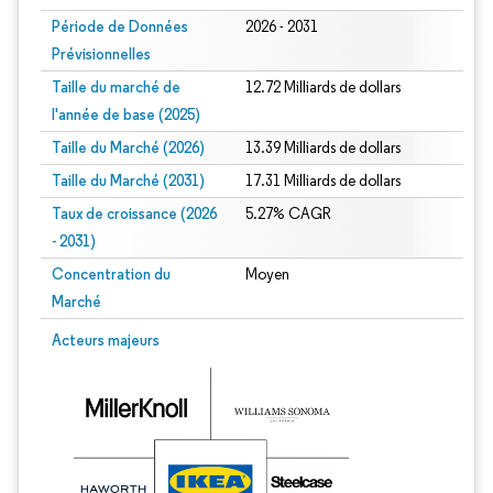
Période de Données
2026 - 2031
Prévisionnelles
Taille du marché de
12.72 Milliards de dollars
l'année de base (2025)
Taille du Marché (2026)
13.39 Milliards de dollars
Taille du Marché (2031)
17.31 Milliards de dollars
Taux de croissance (2026
5.27% CAGR
- 2031)
Concentration du
Moyen
Marché
Image © Mordor Intelligence. La réutilisation nécessite une attribution sous CC 
Acteurs majeurs