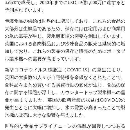
3.65%で成長し、2030年までにUSD 19億1,000万に達すると
予測されています。
包装食品の供給は世界的に増加しており、これらの食品の
大部分は生鮮品であるため、保存には住宅用および商業用
の氷の需要が生じ、製氷機市場の需要を創出しています。
英国における食肉製品および冷凍食品の販売は継続的に増
加しており、これらの製品の保存と販売のためにポータブ
ル製氷機への需要が高まっています。
新型コロナウイルス感染症（COVID-19）の発生により、
英国の大多数の人々が自宅待機を余儀なくされたことで、
食料品をまとめ買いする購買行動の変化が生じ、食品の保
存に関する課題が浮上し、カウンタートップ製氷機への需
要が高まりました。英国の飲料産業の収益はCOVID-19の
発生とともに大幅に増加し、氷の需要が高まったことで製
氷機の販売に大きな影響を与えました。
世界的な食品サプライチェーンの混乱が回復しつつある