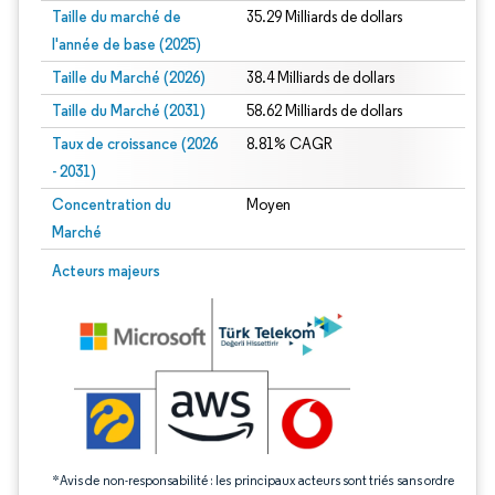
Taille du marché de
35.29 Milliards de dollars
l'année de base (2025)
Taille du Marché (2026)
38.4 Milliards de dollars
Taille du Marché (2031)
58.62 Milliards de dollars
Taux de croissance (2026
8.81% CAGR
- 2031)
Concentration du
Moyen
Marché
Image © Mordor Intelligence. La réutilisation nécessite une attribution sous CC 
Acteurs majeurs
*Avis de non-responsabilité : les principaux acteurs sont triés sans ordre