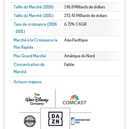
Taille du Marché (2026)
196.8 Milliards de dollars
Taille du Marché (2031)
272.43 Milliards de dollars
Taux de croissance (2026
6.72% CAGR
- 2031)
Marché à la Croissance la
Asie-Pacifique
Plus Rapide
Plus Grand Marché
Amérique du Nord
Concentration du
Faible
Marché
Image © Mordor Intelligence. La réutilisation nécessite une attribution sous CC 
Acteurs majeurs