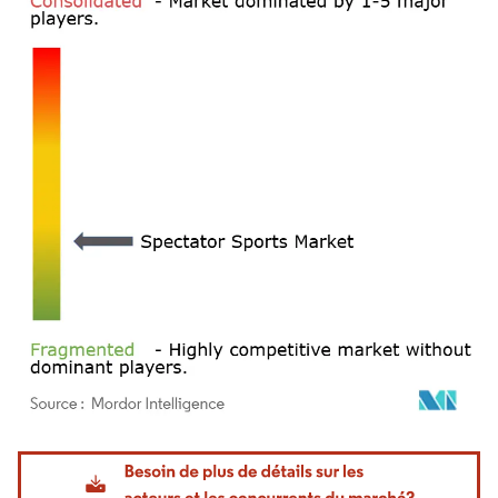
Image © Mordor Intelligence. La réutilisation nécessite une attribution sous CC BY 4.