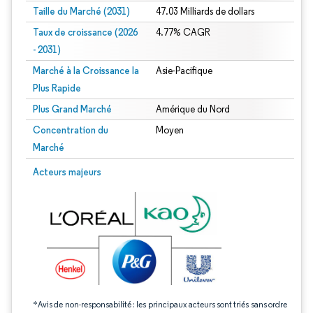
Taille du Marché (2031)
47.03 Milliards de dollars
Taux de croissance (2026
4.77% CAGR
- 2031)
Marché à la Croissance la
Asie-Pacifique
Plus Rapide
Plus Grand Marché
Amérique du Nord
Concentration du
Moyen
Marché
Image © Mordor Intelligence. La réutilisation nécessite une attribution sous CC 
Acteurs majeurs
*Avis de non-responsabilité : les principaux acteurs sont triés sans ordre