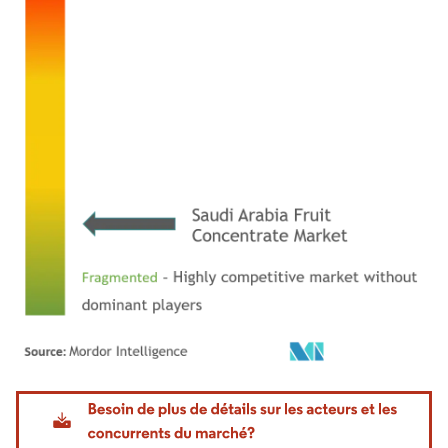
Image © Mordor Intelligence. La réutilisation nécessite une attribution sous CC BY 4.