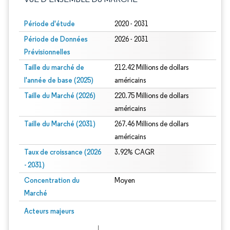
Période d'étude
2020 - 2031
Période de Données
2026 - 2031
Prévisionnelles
Taille du marché de
212.42 Millions de dollars
l'année de base (2025)
américains
Taille du Marché (2026)
220.75 Millions de dollars
américains
Taille du Marché (2031)
267.46 Millions de dollars
américains
Taux de croissance (2026
3.92% CAGR
- 2031)
Concentration du
Moyen
Marché
Image © Mordor Intelligence. La réutilisation nécessite une attribution sous CC 
Acteurs majeurs