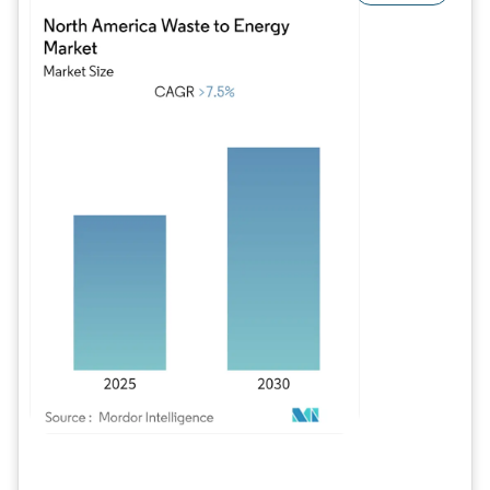
Image © Mordor Intelligence. La réutilisation nécessite une attribution sous CC BY