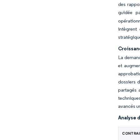
des rappor
guidée pa
opérationn
intègrent
stratégiqu
Croissan
La demande
et augmen
approbati
dossiers d
partagés 
techniques
avancés un
Analyse d
CONTRA