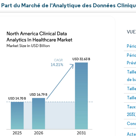
et Part du Marché de l'Analytique des Données Cliniq
VUE
Péri
Péri
Prév
Tail
de b
Tail
Image © Mordor Intelligence. La réutilisation nécessite un
Tail
Taux
2031
Conc
Image 
Acte