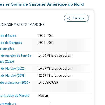
ues en Soins de Santé en Amérique du Nord
Partager
 D’ENSEMBLE DU MARCHÉ
ode d'étude
2020 - 2031
ode de Données
2026 - 2031
isionnelles
le du marché de l'année
14.70 Milliards de dollars
ase (2025)
le du Marché (2026)
16.79 Milliards de dollars
e attribution sous CC BY 4.0.
le du Marché (2031)
32.63 Milliards de dollars
 de croissance (2026 -
14.21% CAGR
)
entration du Marché
Moyen
© Mordor Intelligence. La réutilisation nécessite une attribution sous CC BY 4.0.
urs majeurs