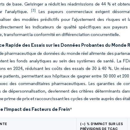
ts de base. Geisinger a réduit les réadmissions de 44 % et obten
[3]
r l'analytique.
Les payeurs commerciaux exigent désormais 
aliser des modèles prédictifs pour l'ajustement des risques et la 
 directement les indicateurs de qualité spécifiques aux payeurs 
e, transformant la conformité en différenciation concurrentielle.
ce Rapide des Essais sur les Données Probantes du Monde 
 pharmaceutique de données du monde réel alimente des partenaria
tent les fonds analytiques au sein des systèmes de santé. La F
ons en 2024, réduisant les coûts des essais de 30 à 40 %. Un rés
e patients, permettant aux hôpitaux de gagner entre 50 000 et 200
avec des commanditaires pharmaceutiques. Les garanties de conf
 de dépersonnalisation, deviennent des critères déterminants dans 
e prime de prix et raccourcissant les cycles de vente auprès des éta
e l'Impact des Facteurs de Frein
*
INTE
(~) % D'IMPACT SUR LES
PRÉVISIONS DE TCAC