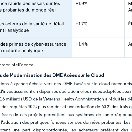
nce rapide des essais sur les
+1.9%
M
 probantes du monde réel
A
es acteurs de la santé de détail
+1.7%
É
nt l'analytique
des primes de cyber-assurance
+1.4%
A
la maturité analytique
rdor Intelligence
es de Modernisation des DME Axées sur le Cloud
ions à grande échelle vers des DME basés sur le cloud raccourciss
'investissement en dépenses opérationnelles mieux adaptées aux re
16 milliards USD de la Veterans Health Administration a réduit les d
 des requêtes 40 % plus rapides et une réduction de 60 % des frais
s issus de ces projets permettent aux systèmes de santé régionaux
 l'adoption des pratiques fondées sur des données probantes. Les 
tent une part disproportionnée, les acheteurs préférant des