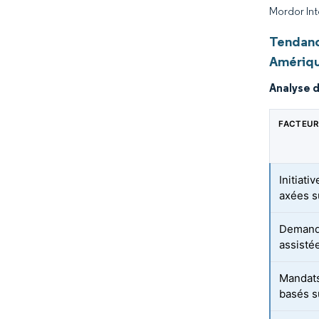
Mordor Int
Tendanc
Amériqu
Analyse 
FACTEUR
Initiat
axées s
Demande
assistée
Mandat
basés s