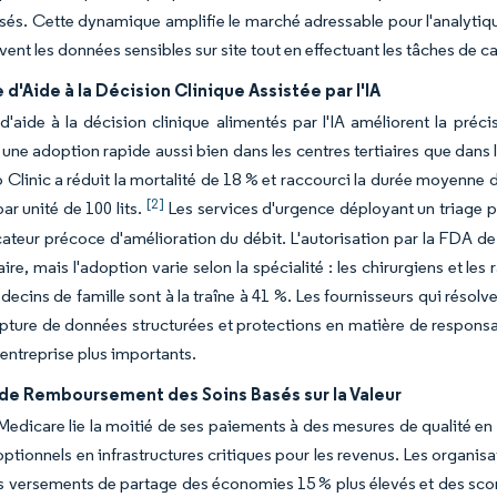
sés. Cette dynamique amplifie le marché adressable pour l'analytique
ent les données sensibles sur site tout en effectuant les tâches de cal
'Aide à la Décision Clinique Assistée par l'IA
 d'aide à la décision clinique alimentés par l'IA améliorent la pré
 une adoption rapide aussi bien dans les centres tertiaires que dan
 Clinic a réduit la mortalité de 18 % et raccourci la durée moyenne 
[2]
ar unité de 100 lits.
Les services d'urgence déployant un triage pil
cateur précoce d'amélioration du débit. L'autorisation par la FDA de 5
ire, mais l'adoption varie selon la spécialité : les chirurgiens et le
ecins de famille sont à la traîne à 41 %. Les fournisseurs qui résolven
pture de données structurées et protections en matière de responsa
'entreprise plus importants.
de Remboursement des Soins Basés sur la Valeur
Medicare lie la moitié de ses paiements à des mesures de qualité en 
optionnels en infrastructures critiques pour les revenus. Les organisa
 versements de partage des économies 15 % plus élevés et des scores