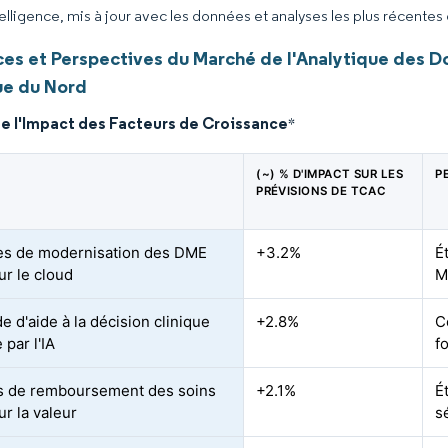
elligence, mis à jour avec les données et analyses les plus récentes
es et Perspectives du Marché de l'Analytique des Do
e du Nord
de l'Impact des Facteurs de Croissance
*
(~) % D'IMPACT SUR LES
P
PRÉVISIONS DE TCAC
ives de modernisation des DME
+3.2%
É
ur le cloud
M
 d'aide à la décision clinique
+2.8%
C
 par l'IA
f
s de remboursement des soins
+2.1%
É
ur la valeur
s