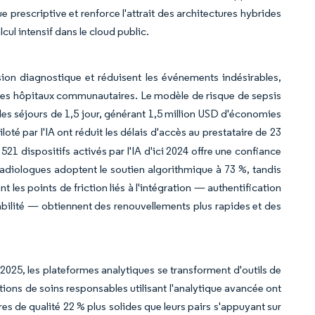
 prescriptive et renforce l'attrait des architectures hybrides
cul intensif dans le cloud public.
cision diagnostique et réduisent les événements indésirables,
s les hôpitaux communautaires. Le modèle de risque de sepsis
des séjours de 1,5 jour, générant 1,5 million USD d'économies
oté par l'IA ont réduit les délais d'accès au prestataire de 23
21 dispositifs activés par l'IA d'ici 2024 offre une confiance
s radiologues adoptent le soutien algorithmique à 73 %, tandis
t les points de friction liés à l'intégration — authentification
bilité — obtiennent des renouvellements plus rapides et des
2025, les plateformes analytiques se transforment d'outils de
tions de soins responsables utilisant l'analytique avancée ont
 de qualité 22 % plus solides que leurs pairs s'appuyant sur