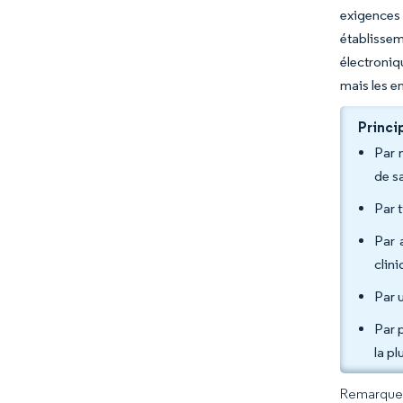
exigences
établisse
électroniq
mais les e
Princi
Par 
de s
Par 
Par 
clin
Par 
Par 
la p
Remarque :