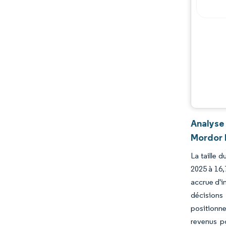
Analyse
Mordor 
La taille 
2025 à 16,
accrue d'i
décisions
positionne
revenus po