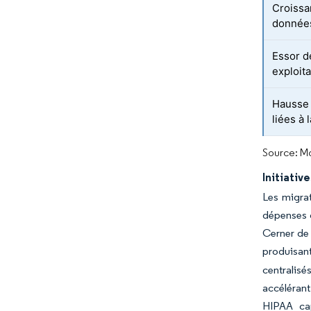
Croissa
données
Essor d
exploita
Hausse 
liées à 
Source: Mo
Initiativ
Les migrat
dépenses d
Cerner de 
produisant
centralisé
accélérant
HIPAA cap