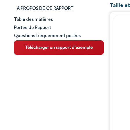
Taille 
À PROPOS DE CE RAPPORT
Table des matières
Taille et part de marché
Portée du Rapport
Questions fréquemment posées
Analyse du marché
Tendances et perspectives
Analyse des segments
Analyse géographique
Paysage concurrentiel
Acteurs majeurs
Évolutions de l'industrie