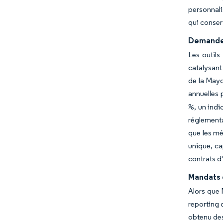
personnali
qui conserv
Demande d
Les outils
catalysant
de la Mayo
annuelles p
%, un indi
réglementa
que les méd
unique, ca
contrats d
Mandats 
Alors que 
reporting 
obtenu des