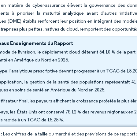
 en matière de cyber-assurance élèvent la gouvernance des donné
ments à prioriser la maturité analytique avant d'autres initiat
ues (DME) établis renforcent leur position en intégrant des modèles
ntreprises plus petites, natives du cloud, remportent des opportunités 
paux Enseignements du Rapport
mode de livraison, le déploiement cloud détenait 64,10 % de la part
anté en Amérique du Nord en 2025.
type, l'analytique prescriptive devrait progresser à un TCAC de 15,2
application, la gestion de la santé des populations représentait 4
iques en soins de santé en Amérique du Nord en 2025.
utilisateur final, les payeurs affichent la croissance projetée la plus
pays, les États-Unis ont conservé 78,12 % des revenus régionaux en 2
lus rapide à un TCAC de 15,25 %.
 Les chiffres de la taille du marché et des prévisions de ce rapport