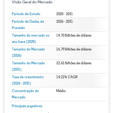
Visão Geral do Mercado
Período de Estudo
2020 - 2031
Período de Dados de
2026 - 2031
Previsão
Tamanho do mercado no
14.70 Bilhões de dólares
ano base (2025)
Tamanho do Mercado
16.79 Bilhões de dólares
(2026)
Tamanho do Mercado
32.63 Bilhões de dólares
(2031)
Taxa de crescimento
14.21% CAGR
(2026 - 2031)
Concentração do
Médio
Mercado
Imagem © Mordor Intelligence. O reuso requer atribuição conforme CC BY 4.0.
Principais jogadores