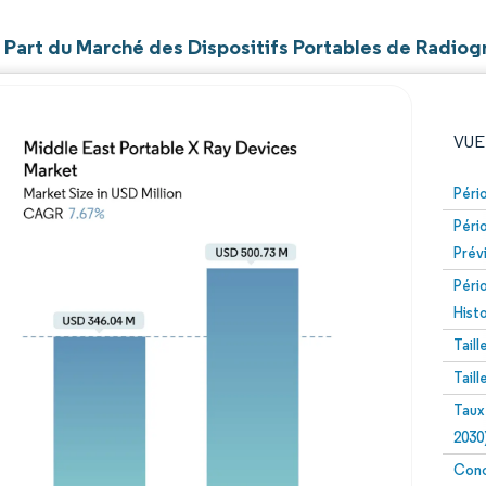
t Part du Marché des Dispositifs Portables de Radio
VUE
Péri
Péri
Prév
Péri
Hist
Tail
Image © Mordor Intelligence. La réutilisation nécessite un
Tail
Taux
2030
Conc