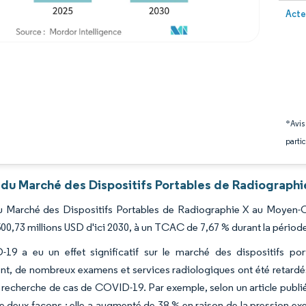
Image 
Acte
*Avis
partic
 du Marché des Dispositifs Portables de Radiographi
du Marché des Dispositifs Portables de Radiographie X au Moyen-Or
500,73 millions USD d'ici 2030, à un TCAC de 7,67 % durant la périod
19 a eu un effet significatif sur le marché des dispositifs po
t, de nombreux examens et services radiologiques ont été retardés,
a recherche de cas de COVID-19. Par exemple, selon un article publi
e deux façons : elle a augmenté de 38 % en raison de la pression ex