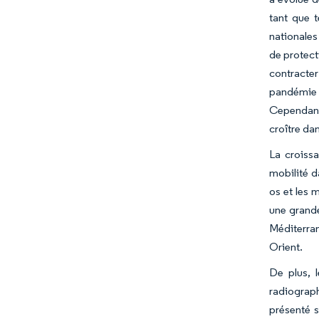
tant que 
nationales
de protect
contracter
pandémie d
Cependant,
croître dan
La croiss
mobilité d
os et les 
une grande
Méditerran
Orient.
De plus, 
radiograph
présenté s