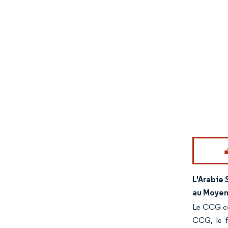
Image © Mord
L'Arabie 
au Moyen-
Le CCG co
CCG, le f