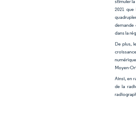
stimuler l
2021 que 
quadrupler 
demande cr
dans la ré
De plus, l
croissance
numérique 
Moyen-Ori
Ainsi, en 
de la rad
radiograph