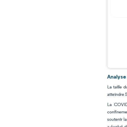
Analyse
La taille 
atteindre 
La COVID-
confinemen
soutenir l
a évolué d