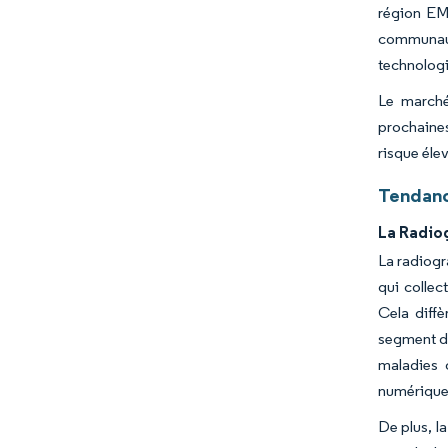
région EM
communauté
technologi
Le marché
prochaines
risque éle
Tendanc
La Radiog
La radiogr
qui collec
Cela diffè
segment de
maladies 
numérique 
De plus, l