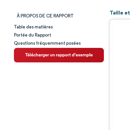
Taille e
À PROPOS DE CE RAPPORT
Table des matières
Taille et part de marché
Portée du Rapport
Questions fréquemment posées
Analyse du marché
Tendances et perspectives
Paysage concurrentiel
Acteurs majeurs
Évolutions de l'industrie