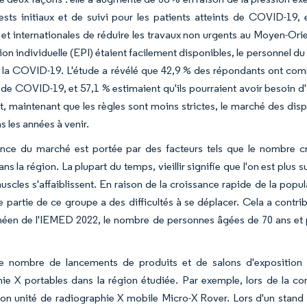
tests initiaux et de suivi pour les patients atteints de COVID-1
 et internationales de réduire les travaux non urgents au Moyen-Ori
ion individuelle (EPI) étaient facilement disponibles, le personnel d
 la COVID-19. L'étude a révélé que 42,9 % des répondants ont commen
e COVID-19, et 57,1 % estimaient qu'ils pourraient avoir besoin d'a
 maintenant que les règles sont moins strictes, le marché des disp
s les années à venir.
ance du marché est portée par des facteurs tels que le nombre 
ans la région. La plupart du temps, vieillir signifie que l'on est plu
muscles s'affaiblissent. En raison de la croissance rapide de la popu
 partie de ce groupe a des difficultés à se déplacer. Cela a contri
éen de l'IEMED 2022, le nombre de personnes âgées de 70 ans et pl
le nombre de lancements de produits et de salons d'exposition 
ie X portables dans la région étudiée. Par exemple, lors de la c
on unité de radiographie X mobile Micro-X Rover. Lors d'un stand 