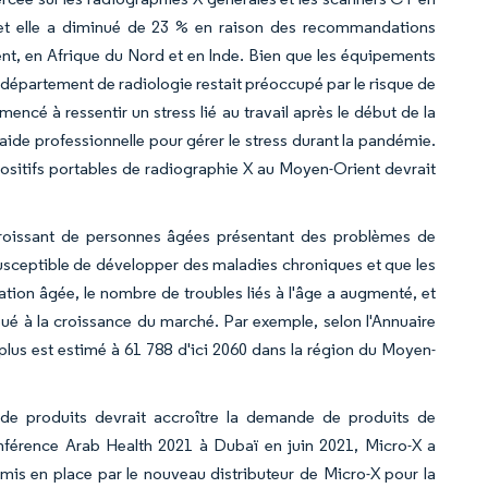
9, et elle a diminué de 23 % en raison des recommandations
ent, en Afrique du Nord et en Inde. Bien que les équipements
u département de radiologie restait préoccupé par le risque de
cé à ressentir un stress lié au travail après le début de la
ide professionnelle pour gérer le stress durant la pandémie.
ositifs portables de radiographie X au Moyen-Orient devrait
croissant de personnes âgées présentant des problèmes de
s susceptible de développer des maladies chroniques et que les
lation âgée, le nombre de troubles liés à l'âge a augmenté, et
bué à la croissance du marché. Par exemple, selon l'Annuaire
us est estimé à 61 788 d'ici 2060 dans la région du Moyen-
de produits devrait accroître la demande de produits de
onférence Arab Health 2021 à Dubaï en juin 2021, Micro-X a
mis en place par le nouveau distributeur de Micro-X pour la