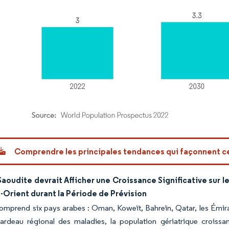
or Intelligence. La réutilisation nécessite une attribution sous CC BY 4.0.
Comprendre les principales tendances qui façonnent 
Saoudite devrait Afficher une Croissance Significative sur 
Orient durant la Période de Prévision
mprend six pays arabes : Oman, Koweït, Bahreïn, Qatar, les Émira
ardeau régional des maladies, la population gériatrique croissa