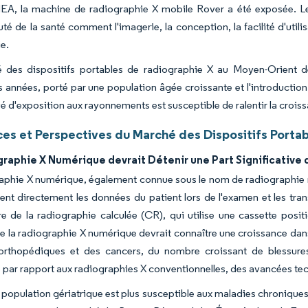
EA, la machine de radiographie X mobile Rover a été exposée. Le
 de la santé comment l'imagerie, la conception, la facilité d'utilis
e.
 des dispositifs portables de radiographie X au Moyen-Orient de
 années, porté par une population âgée croissante et l'introductio
vé d'exposition aux rayonnements est susceptible de ralentir la crois
es et Perspectives du Marché des Dispositifs Porta
raphie X Numérique devrait Détenir une Part Significative 
aphie X numérique, également connue sous le nom de radiographie nu
tent directement les données du patient lors de l'examen et les t
re de la radiographie calculée (CR), qui utilise une cassette posi
 la radiographie X numérique devrait connaître une croissance dans 
orthopédiques et des cancers, du nombre croissant de blessur
par rapport aux radiographies X conventionnelles, des avancées te
a population gériatrique est plus susceptible aux maladies chronique