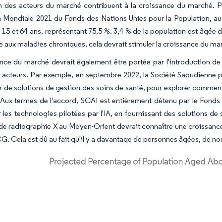
n des acteurs du marché contribuent à la croissance du marché. Pa
 Mondiale 2021 du Fonds des Nations Unies pour la Population, au 
 15 et 64 ans, représentant 75,5 %. 3,4 % de la population est âgée 
e aux maladies chroniques, cela devrait stimuler la croissance du ma
nce du marché devrait également être portée par l'introduction de 
 acteurs. Par exemple, en septembre 2022, la Société Saoudienne pou
r de solutions de gestion des soins de santé, pour explorer comment 
Aux termes de l'accord, SCAI est entièrement détenu par le Fonds 
 les technologies pilotées par l'IA, en fournissant des solutions d
de radiographie X au Moyen-Orient devrait connaître une croissance 
G. Cela est dû au fait qu'il y a davantage de personnes âgées, de no