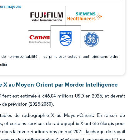
© Mordor Intelligence. La réutilisation nécessite une attribution sous CC BY 4.0.
urs majeurs
 de non-responsabilité : les principaux acteurs sont triés sans ordre
ulier
e X au Moyen-Orient par Mordor Intelligence
ient est estimée à 346,04 millions USD en 2025, et devrait
e de prévision (2025-2030).
rtables de radiographie X au Moyen-Orient. En raison du
 et certains services de radiographie X ont été élargis pour
é dans la revue Radiography en mai 2021, la charge de travail
ercée sur les radiographies X générales et les scanners CT en