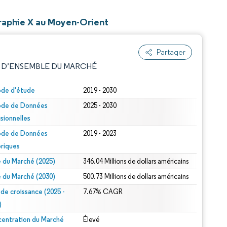
graphie X au Moyen-Orient
Partager
 D’ENSEMBLE DU MARCHÉ
ode d'étude
2019 - 2030
ode de Données
2025 - 2030
isionnelles
ode de Données
2019 - 2023
oriques
le du Marché (2025)
346.04 Millions de dollars américains
e attribution sous CC BY 4.0.
le du Marché (2030)
500.73 Millions de dollars américains
 de croissance (2025 -
7.67% CAGR
)
entration du Marché
Élevé