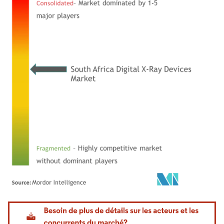
Image © Mordor Intelligence. La réutilisation nécessite une attribution sous CC BY 4.