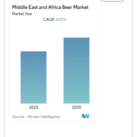
Image © Mordor Intelligence. La réutilisation nécessite une attribution sous CC BY