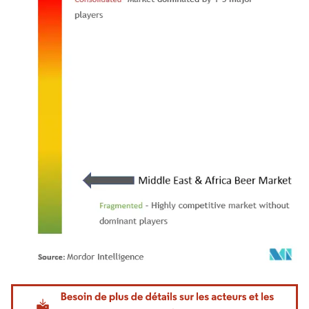
Image © Mordor Intelligence. La réutilisation nécessite une attribution sous CC BY 4.