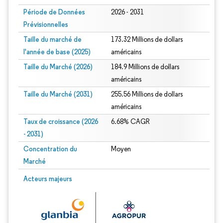
Période de Données
2026 - 2031
Prévisionnelles
Taille du marché de
173.32 Millions de dollars
l'année de base (2025)
américains
Taille du Marché (2026)
184.9 Millions de dollars
américains
Taille du Marché (2031)
255.56 Millions de dollars
américains
Taux de croissance (2026
6.68% CAGR
- 2031)
Concentration du
Moyen
Marché
Image © Mordor Intelligence. La réutilisation nécessite une attribution sous CC 
Acteurs majeurs