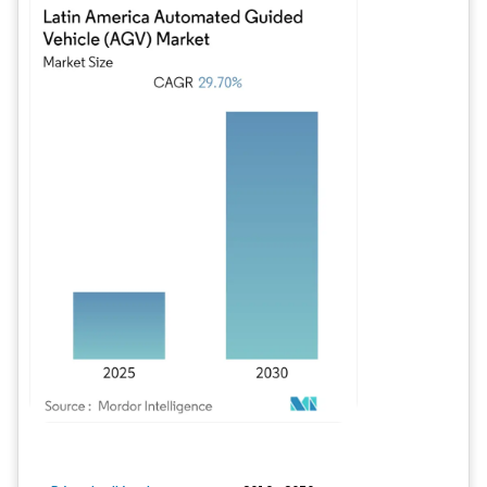
Image © Mordor Intelligence. La réutilisation nécessite une attribution sous CC BY