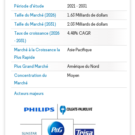
Période d'étude
2021 - 2031
Taille du Marché (2026)
1.63 Milliards de dollars
Taille du Marché (2031)
2.03 Milliards de dollars
Taux de croissance (2026
4.48% CAGR
- 2031)
Marché à la Croissance la
Asie-Pacifique
Plus Rapide
Plus Grand Marché
Amérique du Nord
Concentration du
Moyen
Marché
Image © Mordor Intelligence. La réutilisation nécessite une attribution sous CC 
Acteurs majeurs